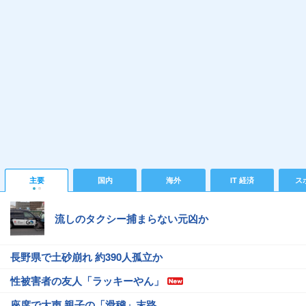
主要
国内
海外
IT 経済
ス
流しのタクシー捕まらない元凶か
長野県で土砂崩れ 約390人孤立か
性被害者の友人「ラッキーやん」
座席で大声 親子の「滑稽」末路