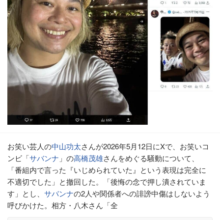
お笑い芸人の
中山功太
さんが2026年5月12日にXで、お笑いコ
ンビ「
サバンナ
」の
高橋茂雄
さんをめぐる騒動について、
「番組内で言った『いじめられていた』という表現は完全に
不適切でした」と撤回した。「後悔の念で押し潰されていま
す」とし、
サバンナ
の2人や関係者への誹謗中傷はしないよう
呼びかけた。相方・八木さん「全