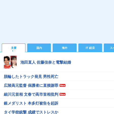
主要
国内
海外
IT 経済
ス
池田直人 佐藤佳奈と電撃結婚
脱輪したトラック発見 男性死亡
広陵高元監督 保護者に直接謝罪
細川元首相 文春で高市首相批判
銀メダリスト 本多灯被告を起訴
タイ学校銃撃 成績でストレスか