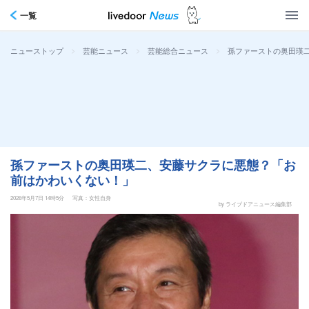
一覧
>
>
>
孫ファーストの奥田瑛
ニューストップ
芸能ニュース
芸能総合ニュース
孫ファーストの奥田瑛二、安藤サクラに悪態？「お
前はかわいくない！」
2026年5月7日 14時5分
写真：女性自身
by ライブドアニュース編集部