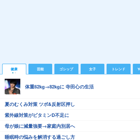
健康
芸能
ゴシップ
女子
トレンド
Y
体重62kg→82kgに 寺田心の生活
夏のむくみ対策 ツボ&反射区押し
紫外線対策がビタミンD不足に
母が娘に減量強要→家庭内別居へ
睡眠時の悩みを解消する過ごし方