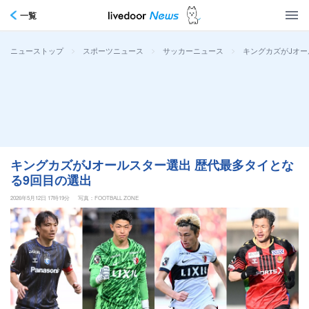
一覧
>
>
>
キングカズがJオー
ニューストップ
スポーツニュース
サッカーニュース
キングカズがJオールスター選出 歴代最多タイとな
る9回目の選出
2026年5月12日 17時19分
写真：FOOTBALL ZONE