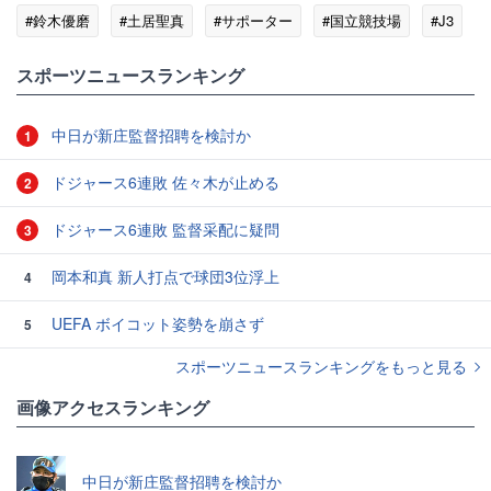
#鈴木優磨
#土居聖真
#サポーター
#国立競技場
#J3
#J2
#槙野智章
スポーツニュースランキング
中日が新庄監督招聘を検討か
1
ドジャース6連敗 佐々木が止める
2
ドジャース6連敗 監督采配に疑問
3
岡本和真 新人打点で球団3位浮上
4
UEFA ボイコット姿勢を崩さず
5
スポーツニュースランキングをもっと見る
画像アクセスランキング
中日が新庄監督招聘を検討か