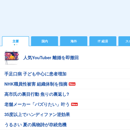
主要
国内
海外
IT 経済
ス
人気YouTuber 離婚を即撤回
手足口病 子ども中心に患者増加
NHK職員性被害 組織体制を指摘
高市氏の裏目行動 焦りの裏返し?
老舗メーカー「バズりたい」叶う
35度以上でハンディファン逆効果
うるさい 夏の風物詩が存続危機