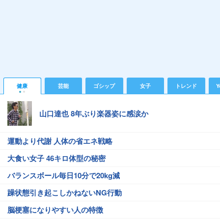
健康
芸能
ゴシップ
女子
トレンド
Y
山口達也 8年ぶり楽器姿に感涙か
運動より代謝 人体の省エネ戦略
大食い女子 46キロ体型の秘密
バランスボール毎日10分で20kg減
躁状態引き起こしかねないNG行動
脳梗塞になりやすい人の特徴