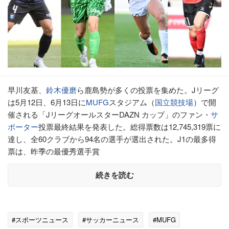
早川友基、
鈴木優磨
ら鹿島勢が多くの投票を集めた。Jリーグ
は5月12日、6月13日に
MUFG
スタジアム（
国立競技場
）で開
催される「JリーグオールスターDAZN カップ」のファン・
サ
ポーター
投票最終結果を発表した。総得票数は12,745,319票に
達し、全60クラブから94名の選手が選出された。J1の最多得
票は、昨季の最優秀選手賞
続きを読む
#スポーツニュース
#サッカーニュース
#MUFG