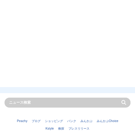
Peachy
ブログ
ショッピング
バンク
みんかぶ
みんかぶChoice
Kstyle
株探
プレスリリース