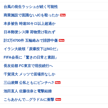
台風の発生ラッシュが続く可能性
商業施設で面識ないJCを殴ったか
本多被告 時速50キロ以上超過か
日本郵便シス障 荷物受け取れず
計2万4700件 五輪絡みで誹謗中傷
イラン大統領「原爆投下はNOだ」
FIFA会長に「驚きの日常と素顔」
長友佑都 FC東京で現役続行へ
千賀滉大 メッツで居場所なしか
三山凌輝 公私ともにピンチへ?
池田直人 佐藤佳奈と電撃結婚
こらあかんで…グラドルに衝撃