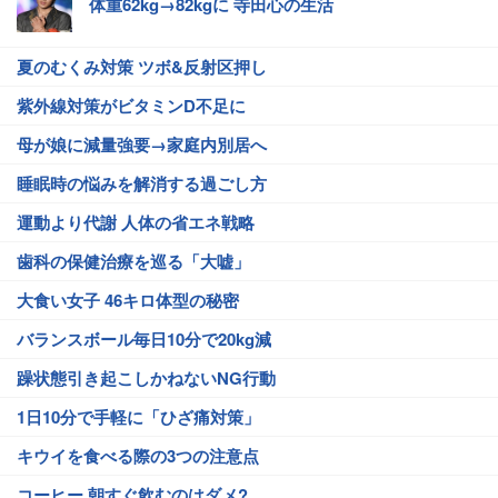
体重62kg→82kgに 寺田心の生活
夏のむくみ対策 ツボ&反射区押し
紫外線対策がビタミンD不足に
母が娘に減量強要→家庭内別居へ
睡眠時の悩みを解消する過ごし方
運動より代謝 人体の省エネ戦略
歯科の保健治療を巡る「大嘘」
大食い女子 46キロ体型の秘密
バランスボール毎日10分で20kg減
躁状態引き起こしかねないNG行動
1日10分で手軽に「ひざ痛対策」
キウイを食べる際の3つの注意点
コーヒー 朝すぐ飲むのはダメ?