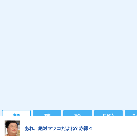
主要
国内
海外
IT 経済
ス
あれ、絶対マツコだよね? 赤裸々