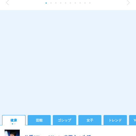
健康
芸能
ゴシップ
女子
トレンド
Y