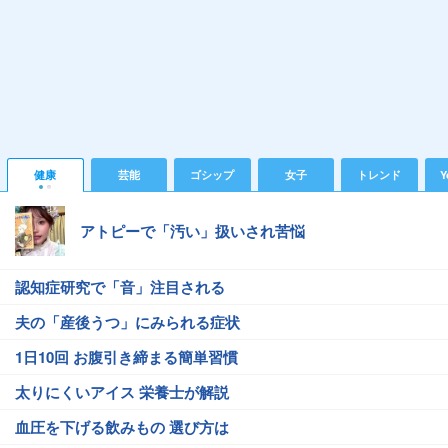
健康
芸能
ゴシップ
女子
トレンド
Y
アトピーで「汚い」扱いされ苦悩
認知症研究で「音」注目される
夫の「産後うつ」にみられる症状
1日10回 お腹引き締まる簡単習慣
太りにくいアイス 栄養士が解説
血圧を下げる飲みもの 選び方は