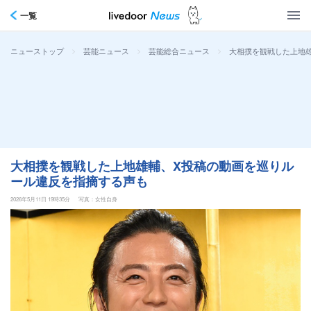
一覧
>
>
>
大相撲を観戦した上地
ニューストップ
芸能ニュース
芸能総合ニュース
大相撲を観戦した上地雄輔、X投稿の動画を巡りル
ール違反を指摘する声も
2026年5月11日 19時35分
写真：女性自身