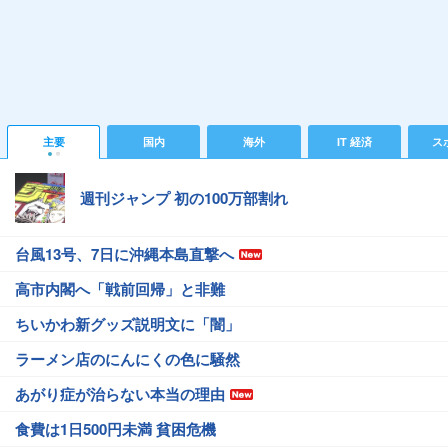
主要
国内
海外
IT 経済
ス
週刊ジャンプ 初の100万部割れ
台風13号、7日に沖縄本島直撃へ
高市内閣へ「戦前回帰」と非難
ちいかわ新グッズ説明文に「闇」
ラーメン店のにんにくの色に騒然
あがり症が治らない本当の理由
食費は1日500円未満 貧困危機