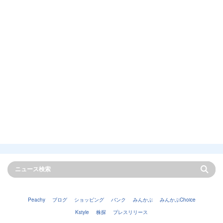
Peachy
ブログ
ショッピング
バンク
みんかぶ
みんかぶChoice
Kstyle
株探
プレスリリース