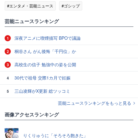
#エンタメ・芸能ニュース
#ゴシップ
芸能ニュースランキング
深夜アニメに喫煙描写 BPOで議論
1
桐谷さん がん後悔「千円位」か
2
高校生の信子 勉強中の姿を公開
3
30代で祖母 交際1カ月で妊娠
4
三山凌輝がX更新 総ツッコミ
5
芸能ニュースランキングをもっと見る
画像アクセスランキング
りくりゅうに「そろそろ飽きた」