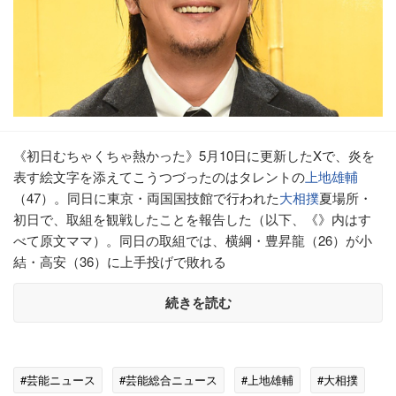
《初日むちゃくちゃ熱かった》5月10日に更新したXで、炎を
表す絵文字を添えてこうつづったのはタレントの
上地雄輔
（47）。同日に東京・両国国技館で行われた
大相撲
夏場所・
初日で、取組を観戦したことを報告した（以下、《》内はす
べて原文ママ）。同日の取組では、横綱・豊昇龍（26）が小
結・高安（36）に上手投げで敗れる
続きを読む
#芸能ニュース
#芸能総合ニュース
#上地雄輔
#大相撲