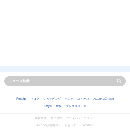
Peachy
ブログ
ショッピング
バンク
みんかぶ
みんかぶChoice
Kstyle
株探
プレスリリース
運営会社
利用規約
プライバシーポリシー
livedoorお客様サポートセンター
livedoor