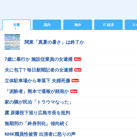
主要
国内
海外
IT 経済
ス
関東「真夏の暑さ」は終了か
7歳に暴行か 施設従業員の女逮捕
夫に包丁? 毎日新聞記者の女逮捕
立体駐車場から車落下 夫婦死傷
「泥酔者」熊本で通報が頻発か
家の隣が民泊「トラウマなった」
露 原爆投下巡り広島市長を批判
無期刑の「終身刑化」傾向続く
NHK職員性被害 出演者に怒りの声