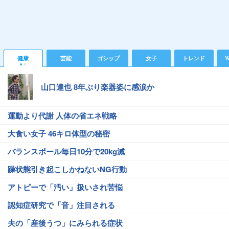
健康
芸能
ゴシップ
女子
トレンド
Y
山口達也 8年ぶり楽器姿に感涙か
運動より代謝 人体の省エネ戦略
大食い女子 46キロ体型の秘密
バランスボール毎日10分で20kg減
躁状態引き起こしかねないNG行動
アトピーで「汚い」扱いされ苦悩
認知症研究で「音」注目される
夫の「産後うつ」にみられる症状