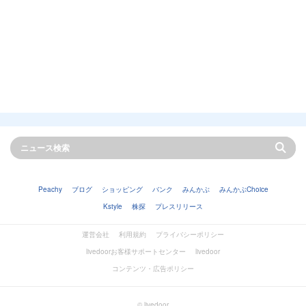
Peachy
ブログ
ショッピング
バンク
みんかぶ
みんかぶChoice
Kstyle
株探
プレスリリース
運営会社
利用規約
プライバシーポリシー
livedoorお客様サポートセンター
livedoor
コンテンツ・広告ポリシー
© livedoor