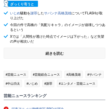
ざっくり言うと
いじめ
騒動を
謝罪
した
サバンナ
高橋茂雄
についてFLASHが取
り上げた
今回の件で高橋の「気配りキャラ」のイメージが崩壊しつつあ
るという
Xでは「人間性が透けた時点でイメージは下がった」など失望
の声が相次いだ
続きを読む
#芸能ニュース
#芸能総合ニュース
#高橋茂雄
#サバンナ
#中山功太
#いじめ
#謝罪
#エンタメ・芸能ニュース
芸能ニュースランキング
深夜アニメに喫煙描写 BPOで議論