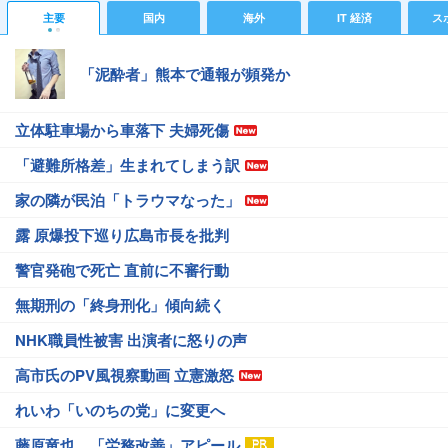
主要
国内
海外
IT 経済
ス
「泥酔者」熊本で通報が頻発か
立体駐車場から車落下 夫婦死傷
「避難所格差」生まれてしまう訳
家の隣が民泊「トラウマなった」
露 原爆投下巡り広島市長を批判
警官発砲で死亡 直前に不審行動
無期刑の「終身刑化」傾向続く
NHK職員性被害 出演者に怒りの声
高市氏のPV風視察動画 立憲激怒
れいわ「いのちの党」に変更へ
藤原竜也、「労務改善」アピール