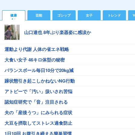
健康
芸能
ゴシップ
女子
トレンド
Y
山口達也 8年ぶり楽器姿に感涙か
運動より代謝 人体の省エネ戦略
大食い女子 46キロ体型の秘密
バランスボール毎日10分で20kg減
躁状態引き起こしかねないNG行動
アトピーで「汚い」扱いされ苦悩
認知症研究で「音」注目される
夫の「産後うつ」にみられる症状
大豆を摂取してストレス過食防止
1日10回 お腹引き締まる簡単習慣