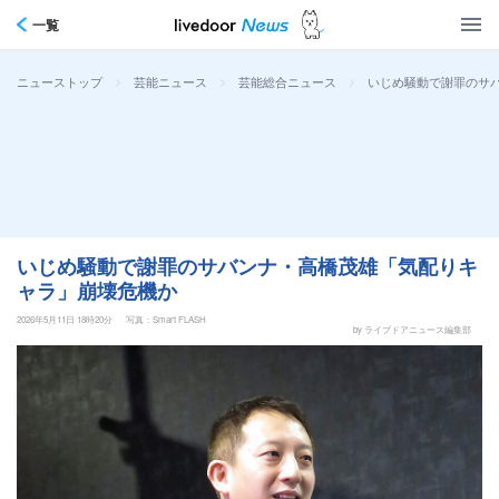
一覧
>
>
>
いじめ騒動で謝罪のサ
ニューストップ
芸能ニュース
芸能総合ニュース
いじめ騒動で謝罪のサバンナ・高橋茂雄「気配りキ
ャラ」崩壊危機か
2026年5月11日 18時20分
写真：Smart FLASH
by ライブドアニュース編集部