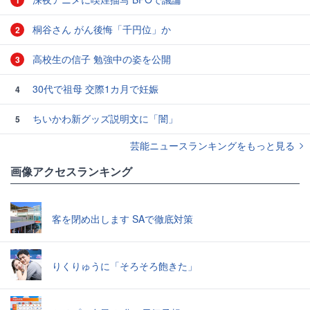
1
桐谷さん がん後悔「千円位」か
2
高校生の信子 勉強中の姿を公開
3
30代で祖母 交際1カ月で妊娠
4
ちいかわ新グッズ説明文に「闇」
5
芸能ニュースランキングをもっと見る
画像アクセスランキング
客を閉め出します SAで徹底対策
りくりゅうに「そろそろ飽きた」