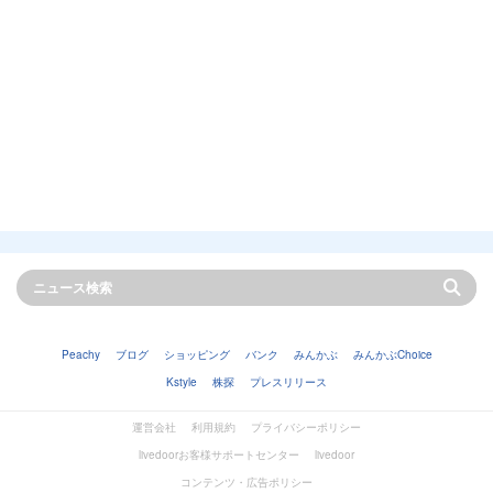
Peachy
ブログ
ショッピング
バンク
みんかぶ
みんかぶChoice
Kstyle
株探
プレスリリース
運営会社
利用規約
プライバシーポリシー
livedoorお客様サポートセンター
livedoor
コンテンツ・広告ポリシー