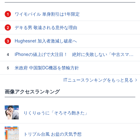
ワイモバイル 単身割引は1年限定
1
デキる男 敬遠される意外な理由
2
Hughesnet 加入者激減し破産へ
3
iPhoneの値上げで大注目！ 絶対に失敗しない「中古スマホ」の売り方＆買い方
4
米政府 中国製DC機器を禁輸方針
5
ITニュースランキングをもっと見る
画像アクセスランキング
りくりゅうに「そろそろ飽きた」
トリプル台風 お盆の天気予想