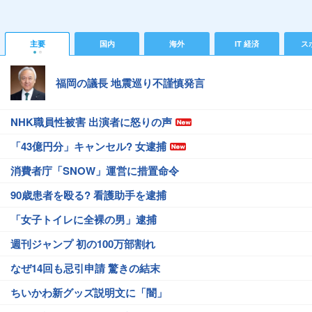
主要
国内
海外
IT 経済
ス
福岡の議長 地震巡り不謹慎発言
NHK職員性被害 出演者に怒りの声
「43億円分」キャンセル? 女逮捕
消費者庁「SNOW」運営に措置命令
90歳患者を殴る? 看護助手を逮捕
「女子トイレに全裸の男」逮捕
週刊ジャンプ 初の100万部割れ
なぜ14回も忌引申請 驚きの結末
ちいかわ新グッズ説明文に「闇」