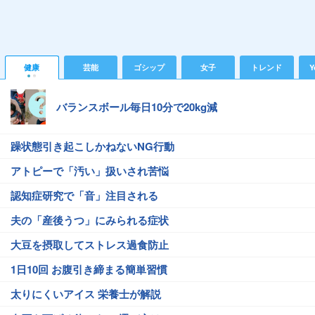
健康
芸能
ゴシップ
女子
トレンド
Y
バランスボール毎日10分で20kg減
躁状態引き起こしかねないNG行動
アトピーで「汚い」扱いされ苦悩
認知症研究で「音」注目される
夫の「産後うつ」にみられる症状
大豆を摂取してストレス過食防止
1日10回 お腹引き締まる簡単習慣
太りにくいアイス 栄養士が解説