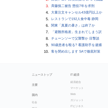
3.
斉藤慎二被告 懲役7年を求刑
4.
大量注文キャンセル43億円以上か
5.
レストランで192人食中毒 静岡
6.
関東「真夏の暑さ」は終了か
7.
「避難所格差」生まれてしまう訳
8.
チェーンソーで父襲撃か 目撃談
9.
90歳患者を殴る? 看護助手を逮捕
10.
客を閉め出します SAで徹底対策
ニューストップ
IT 経済
経済総合
主要
マーケット
Web
国内
ガジェット
社会
ITビジネス