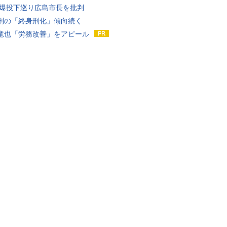
原爆投下巡り広島市長を批判
刑の「終身刑化」傾向続く
竜也「労務改善」をアピール