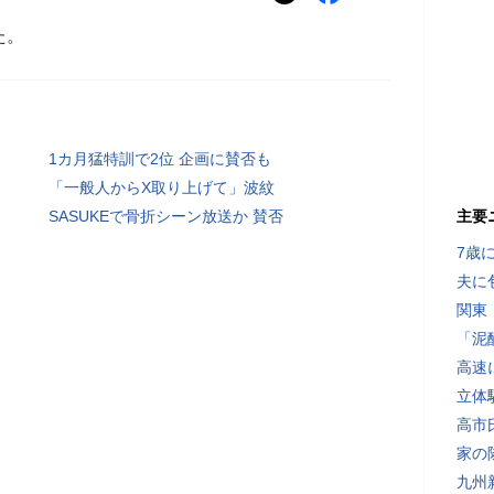
た。
1カ月猛特訓で2位 企画に賛否も
「一般人からX取り上げて」波紋
SASUKEで骨折シーン放送か 賛否
主要
7歳
夫に
関東
「泥
高速
立体
高市
家の
九州