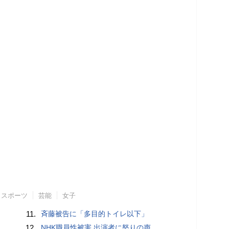
スポーツ
芸能
女子
11.
斉藤被告に「多目的トイレ以下」
12.
NHK職員性被害 出演者に怒りの声