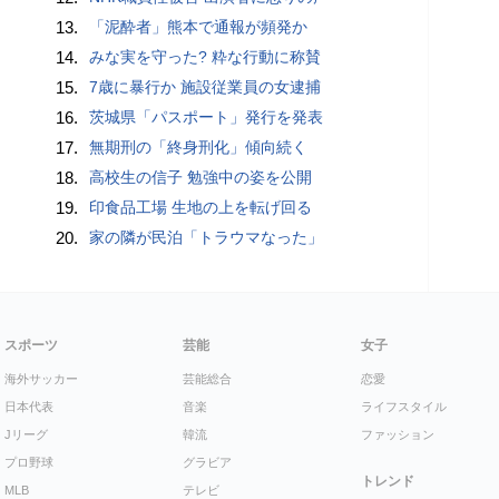
13.
「泥酔者」熊本で通報が頻発か
14.
みな実を守った? 粋な行動に称賛
15.
7歳に暴行か 施設従業員の女逮捕
16.
茨城県「パスポート」発行を発表
17.
無期刑の「終身刑化」傾向続く
18.
高校生の信子 勉強中の姿を公開
19.
印食品工場 生地の上を転げ回る
20.
家の隣が民泊「トラウマなった」
スポーツ
芸能
女子
海外サッカー
芸能総合
恋愛
日本代表
音楽
ライフスタイル
Jリーグ
韓流
ファッション
プロ野球
グラビア
トレンド
MLB
テレビ