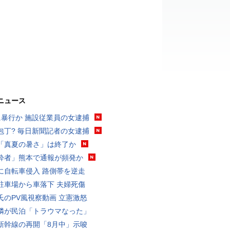
ニュース
に暴行か 施設従業員の女逮捕
包丁? 毎日新聞記者の女逮捕
「真夏の暑さ」は終了か
酔者」熊本で通報が頻発か
に自転車侵入 路側帯を逆走
駐車場から車落下 夫婦死傷
氏のPV風視察動画 立憲激怒
隣が民泊「トラウマなった」
新幹線の再開「8月中」示唆