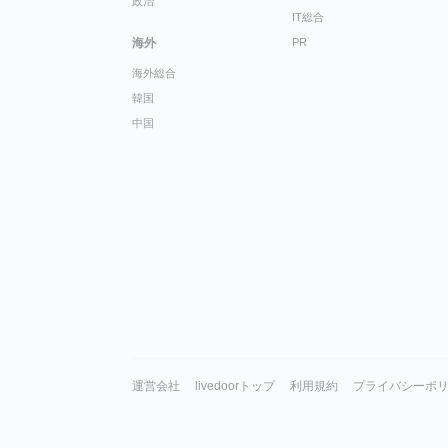
政治
IT総合
海外
PR
海外総合
韓国
中国
運営会社
livedoorトップ
利用規約
プライバシーポ