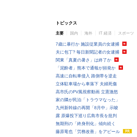
トピックス
主要
国内
海外
IT 経済
スポーツ
7歳に暴行か 施設従業員の女逮捕
夫に包丁? 毎日新聞記者の女逮捕
関東「真夏の暑さ」は終了か
「泥酔者」熊本で通報が頻発か
高速に自転車侵入 路側帯を逆走
立体駐車場から車落下 夫婦死傷
高市氏のPV風視察動画 立憲激怒
家の隣が民泊「トラウマなった」
九州新幹線の再開「8月中」示唆
露 原爆投下巡り広島市長を批判
無期刑の「終身刑化」傾向続く
藤原竜也「労務改善」をアピール