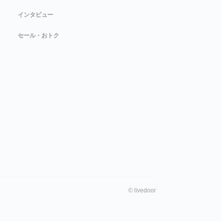
インタビュー
セール・おトク
©
livedoor