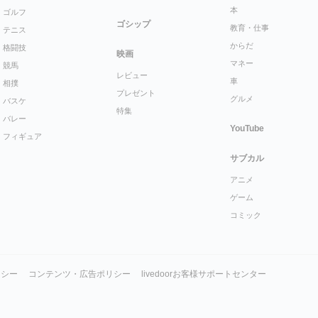
本
ゴルフ
ゴシップ
教育・仕事
テニス
からだ
格闘技
映画
マネー
競馬
レビュー
車
相撲
プレゼント
グルメ
バスケ
特集
バレー
YouTube
フィギュア
サブカル
アニメ
ゲーム
コミック
リシー
コンテンツ・広告ポリシー
livedoorお客様サポートセンター