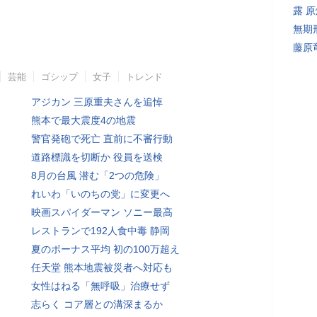
露 
無期
藤原
芸能
ゴシップ
女子
トレンド
アジカン 三原重夫さんを追悼
熊本で最大震度4の地震
警官発砲で死亡 直前に不審行動
道路標識を切断か 役員を送検
8月の台風 潜む「2つの危険」
れいわ「いのちの党」に変更へ
映画スパイダーマン ソニー最高
レストランで192人食中毒 静岡
夏のボーナス平均 初の100万超え
任天堂 熊本地震被災者へ対応も
女性はねる「無呼吸」治療せず
志らく コア層との溝深まるか