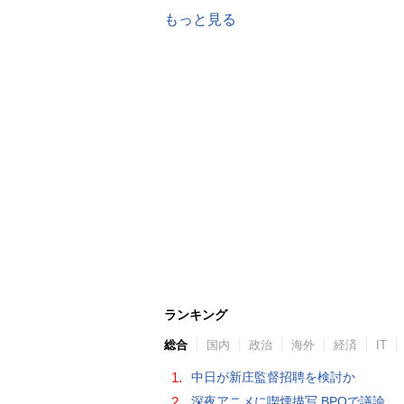
もっと見る
ランキング
総合
国内
政治
海外
経済
IT
1.
中日が新庄監督招聘を検討か
2.
深夜アニメに喫煙描写 BPOで議論