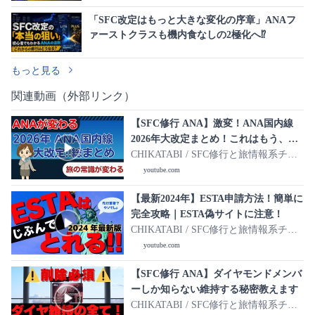
「SFC改定はもっと大きな変化の序章」ANAフ
ァーストクラスも機内食なしの2極化へ⁉︎
もっと見る
関連動画（外部リンク）
【SFC修行 ANA】激変！ANA国内線
2026年大改定まとめ！これはもう、旅
の常識が変わるレベルです
CHIKATABI / SFC修行と旅情報系チャ
ンネル
youtube.com
【最新2024年】ESTA申請方法！簡単に
完全攻略｜ESTA偽サイトに注意！
CHIKATABI / SFC修行と旅情報系チャ
ンネル
youtube.com
【SFC修行 ANA】ダイヤモンドメンバ
ーしか知らない維持する秘密教えます
CHIKATABI / SFC修行と旅情報系チャ