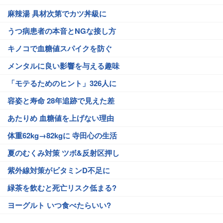
麻辣湯 具材次第でカツ丼級に
うつ病患者の本音とNGな接し方
キノコで血糖値スパイクを防ぐ
メンタルに良い影響を与える趣味
「モテるためのヒント」326人に
容姿と寿命 28年追跡で見えた差
あたりめ 血糖値を上げない理由
体重62kg→82kgに 寺田心の生活
夏のむくみ対策 ツボ&反射区押し
紫外線対策がビタミンD不足に
緑茶を飲むと死亡リスク低まる?
ヨーグルト いつ食べたらいい?