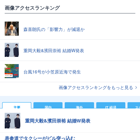
画像アクセスランキング
森喜朗氏の「影響力」が減退か
重岡大毅&濱田崇裕 結婚W発表
台風16号が小笠原近海で発生
画像アクセスランキングをもっと見る
主要
国内
海外
IT 経済
ス
重岡大毅&濱田崇裕 結婚W発表
表参道でタクシーがビル突っ込む