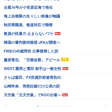
台風16号が小笠原近海で発生
海上自衛隊の生々しい映像が物議
秋田県職員、報道対応で喫煙
教員の性暴力 止まらないワケ
韓国の審判接待疑惑 JFAが調査へ
FIREの45歳男性 仕事復帰した訳
藤原竜也、「労務改善」アピール
WEST.重岡と濱田 相手は一般女性
さらば森田、FX投資詐欺被害告白
山崎怜奈、突然妊娠だけ公表の訳
天竺鼠「元天竺鼠」でKOC出場へ