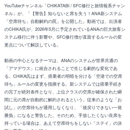
YouTubeチャンネル「CHIKATABI / SFC修行と旅情報系チャン
ネル」が、「【警告】知らないと席を失う！ANA新システム
「空席待ち」自動解約の罠」を公開した。動画では、出演者
のCHIKA氏が、2026年5月に予定されているANAの巨大旅客シ
ステム移行に伴う影響や、SFC修行僧が直面するルールの変
更点について解説している。
動画の中心となるテーマは、ANAのシステムが世界共通の
「アマデウス」に統合されることで生じる劇的な変化であ
る。CHIKA氏はまず、搭乗者の明暗を分ける「空港での空席
待ち」ルールの変更を指摘する。新システムでは搭乗手続き
の完了が絶対条件となり、上位クラスの空席が確保された瞬
間に元の席が自動的に解約されるという。従来のような「お
試し」の空席待ちが通用しなくなり、「後戻りできない一発
勝負」になると警告した。そのため、手放したくない良席を
持っている場合は、あえて空席待ちをしない「ステイ」の決