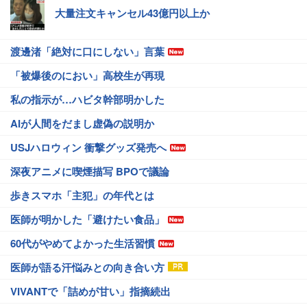
大量注文キャンセル43億円以上か
渡邊渚「絶対に口にしない」言葉
「被爆後のにおい」高校生が再現
私の指示が…ハビタ幹部明かした
AIが人間をだまし虚偽の説明か
USJハロウィン 衝撃グッズ発売へ
深夜アニメに喫煙描写 BPOで議論
歩きスマホ「主犯」の年代とは
医師が明かした「避けたい食品」
60代がやめてよかった生活習慣
医師が語る汗悩みとの向き合い方
VIVANTで「詰めが甘い」指摘続出