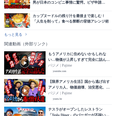
男が日本のコンビニ事情に驚愕。ビザ申請
の“SNS履歴”義務化とは
カップヌードルの残り汁を最後まで楽しむ！
「人生を削って」食べる禁断の背徳アレンジ術
もっと見る
関連動画（外部リンク）
もうアメリカに住めないかもしれな
い…物価が上昇しすぎて完全に詰ん
だ。スーパーの食材値段公開しちゃい
パジメ | Pajime
ます
youtube.com
【限界アメリカ生活】国から逃げ出す
アメリカ人、物価崩壊、治安悪化、観
光客激減、情報操作、借金地獄。毎日
パジメ | Pajime
がドラマティックすぎる
youtu.be
テスラがオープンしたレストラン
「Tesla Diner」のバーガーが不味いら