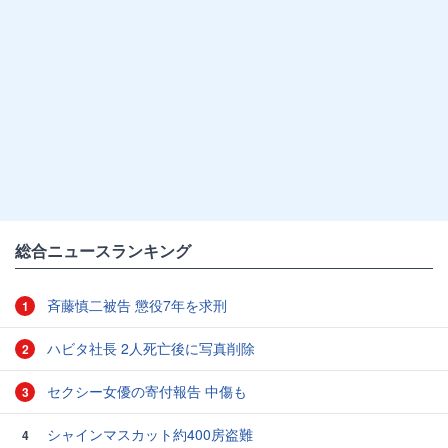
総合ニュースランキング
斉藤慎二被告 懲役7年を求刑
1
ハビタ社長 2人死亡後に写真削除
2
セクシー女優の寄付報告 中傷も
3
シャインマスカット約400房盗難
4