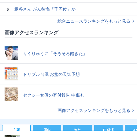
桐谷さん がん後悔「千円位」か
5
総合ニュースランキングをもっと見る
画像アクセスランキング
りくりゅうに「そろそろ飽きた」
トリプル台風 お盆の天気予想
セクシー女優の寄付報告 中傷も
画像アクセスランキングをもっと見る
主要
国内
海外
IT 経済
ス