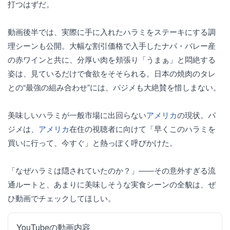
打つはずだ。
動画後半では、実際に手に入れたハラミをステーキにする調
理シーンも公開。大幅な割引価格で入手したナパ・バレー産
の赤ワインと共に、分厚い肉を頬張り「うまぁ」と悶絶する
姿は、見ているだけで食欲をそそられる。日本の焼肉のタレ
との“最強の組み合わせ”には、パジメも大絶賛を惜しまない。
美味しいハラミが一般市場に出回らない
アメリカ
の現状。パ
ジメは、
アメリカ
在住の視聴者に向けて「早くこのハラミを
買いに行って、今すぐ」と熱っぽく呼びかけた。
「なぜハラミは隠されていたのか？」――その意外すぎる流
通ルートと、あまりに美味しそうな実食シーンの全貌は、ぜ
ひ動画でチェックしてほしい。
YouTubeの動画内容