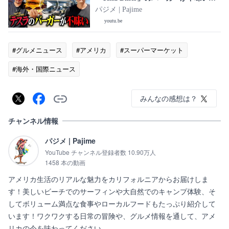
しい【アメリカ生活】
パジメ | Pajime
youtu.be
#グルメニュース
#アメリカ
#スーパーマーケット
#海外・国際ニュース
みんなの感想は？
チャンネル情報
パジメ | Pajime
YouTube チャンネル登録者数 10.90万人
1458 本の動画
アメリカ生活のリアルな魅力をカリフォルニアからお届けしま
す！美しいビーチでのサーフィンや大自然でのキャンプ体験、そ
してボリューム満点な食事やローカルフードもたっぷり紹介して
います！ワクワクする日常の冒険や、グルメ情報を通して、アメ
リカの今を味わってください。