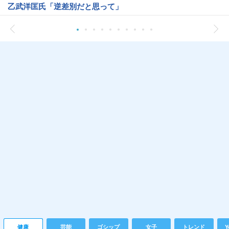
乙武洋匡氏「逆差別だと思って」
健康
芸能
ゴシップ
女子
トレンド
Y