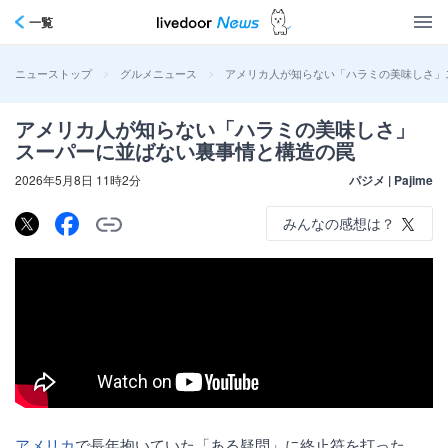
一覧
>
>
アメリカ人が知らない「ハラミの美味しさ」
ニューストップ
グルメニュース
アメリカ人が知らない「ハラミの美味しさ」
スーパーに並ばない裏事情と構造の罠
2026年5月8日 11時2分
パジメ | Pajime
みんなの感想は？
アメリカ
で長年抱いていた「ある疑問」に終止符を打った。