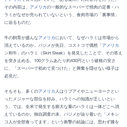
その内容は、
アメリカ
の一般的なスーパーで焼肉の定番・ハ
ラミがなぜか売られていないという、食肉市場の「裏事情」
に迫るものだ。
牛の飼育が盛んな
アメリカ
において、なぜハラミは市場から
消えているのか。パジメが先日、コストコで偶然「
アメリカ
ン和牛」のハラミ（Skirt Steak）を発見したことで、その答え
を突き止める。100グラムあたり約430円という破格の安さ
に、「スーパーで初めて見つけた」と興奮を隠せない様子は
必見だ。
そもそも、多くの
アメリカ
人はリブアイやニューヨークとい
ったメジャーな部位を好み、ハラミへの知識が乏しいとい
う。では、全米で発生する膨大な量のハラミは一体どこへ消
えているのか。独自調査の末、パジメが辿り着いた「メキシ
コ人が全部食ってます」という衝撃の結論には、思わず膝を