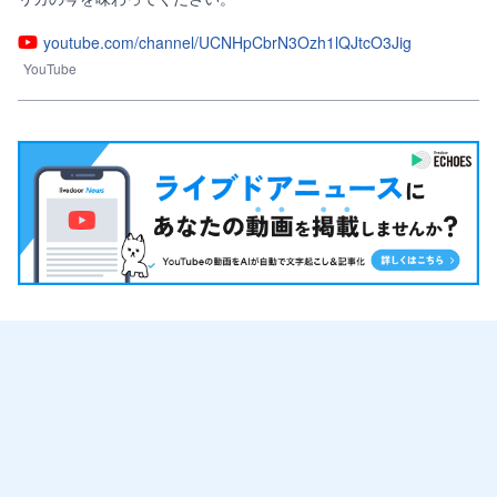
youtube.com/channel/UCNHpCbrN3Ozh1lQJtcO3Jig
YouTube