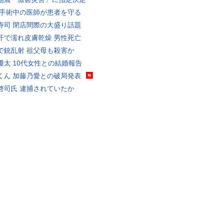
 手術中の医師が患者を守る
寿司 閉店間際の大盛り話題
汗で濡れ皮膚乾燥 男性死亡
で銃乱射 祖父母も殺害か
優太 10代女性との結婚報告
くん 加藤乃愛との破局発表
啓司氏 逮捕されていたか