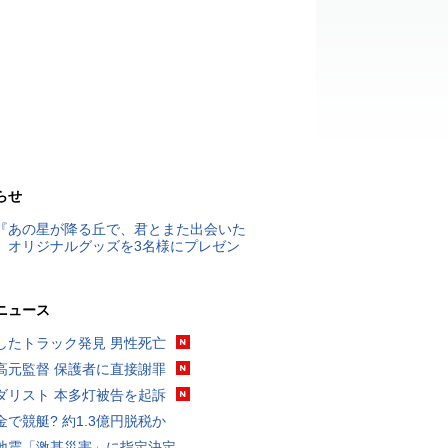
らせ
『あの星が降る丘で、君とまた出会いた
』オリジナルグッズを3名様にプレゼン
ニュース
したトラック発見 男性死亡
高元監督 保護者に直接謝罪
ダリスト 本多灯被告を起訴
金で競艇? 約1.3億円脱税か
地震「激甚災害」に指定決定