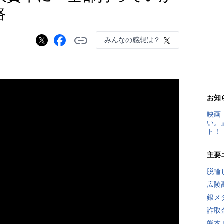
路
みんなの感想は？
お知
映画
い。
ト！
主要
脱輪
広陵
銀メ
詐取
熊本