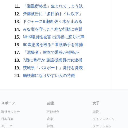
11.
「避難所格差」生まれてしまう訳
12.
斉藤被告に「多目的トイレ以下」
13.
ドジャース6連敗 佐々木が止める
14.
みな実を守った? 粋な行動に称賛
15.
NHK職員性被害 出演者に怒りの声
16.
90歳患者を殴る? 看護助手を逮捕
17.
「泥酔者」熊本で通報が頻発か
18.
7歳に暴行か 施設従業員の女逮捕
19.
茨城県「パスポート」発行を発表
20.
脳梗塞になりやすい人の特徴
スポーツ
芸能
女子
海外サッカー
芸能総合
恋愛
日本代表
音楽
ライフスタイル
Jリーグ
韓流
ファッション