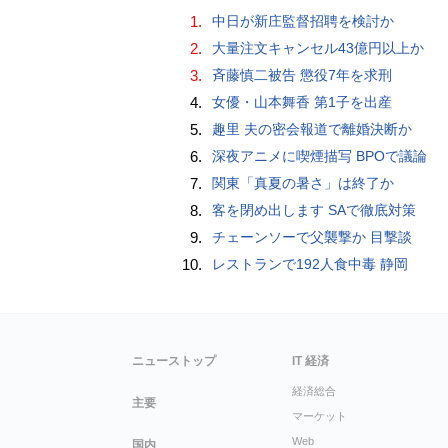
1.
中日が新庄監督招聘を検討か
2.
大量注文キャンセル43億円以上か
3.
斉藤慎二被告 懲役7年を求刑
4.
女優・山本舞香 第1子を出産
5.
趣里 夫の密会報道で離婚決断か
6.
深夜アニメに喫煙描写 BPOで議論
7.
関東「真夏の暑さ」は終了か
8.
客を閉め出します SAで徹底対策
9.
チェーンソーで父襲撃か 目撃談
10.
レストランで192人食中毒 静岡
ニューストップ
IT 経済
経済総合
主要
マーケット
Web
国内