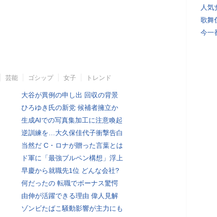
人気
歌舞
今一
芸能
ゴシップ
女子
トレンド
大谷が異例の申し出 回収の背景
ひろゆき氏の新党 候補者擁立か
生成AIでの写真集加工に注意喚起
逆訓練を…大久保佳代子衝撃告白
当然だ C・ロナが贈った言葉とは
ド軍に「最強ブルペン構想」浮上
早慶から就職先1位 どんな会社?
何だったの 転職でボーナス驚愕
由伸が活躍できる理由 偉人見解
ゾンビたばこ騒動影響が主力にも