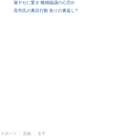
激ヤセに驚き 離婚協議の心労か
高市氏の裏目行動 焦りの裏返し?
スポーツ
芸能
女子