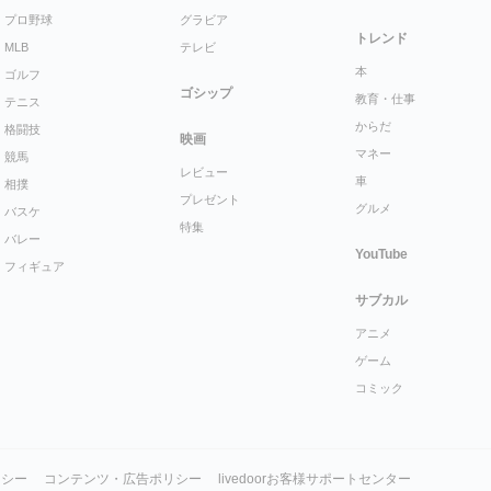
プロ野球
グラビア
トレンド
MLB
テレビ
本
ゴルフ
ゴシップ
教育・仕事
テニス
からだ
格闘技
映画
マネー
競馬
レビュー
車
相撲
プレゼント
グルメ
バスケ
特集
バレー
YouTube
フィギュア
サブカル
アニメ
ゲーム
コミック
リシー
コンテンツ・広告ポリシー
livedoorお客様サポートセンター