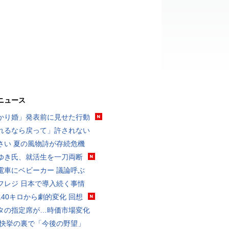
ニュース
かり婚」発表前に見せた行動
れるなら戻って」許されない
さい 夏の風物詩が存続危機
ゆき氏、就活生を一刀両断
電車にベビーカー 議論呼ぶ
フレジ 日本で導入続く事情
140キロから劇的変化 回想
タの指定席が…時価市場変化
 快挙の裏で「今後の野望」