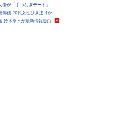
女優が「手つなぎデート」
伎俳優 20代女性ひき逃げか
番 鈴木奈々が最新情報告白