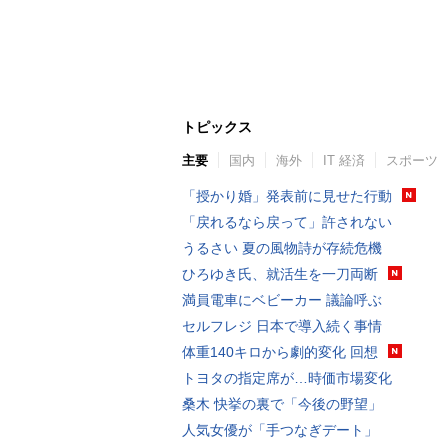
トピックス
主要
国内
海外
IT 経済
スポーツ
「授かり婚」発表前に見せた行動
「戻れるなら戻って」許されない
うるさい 夏の風物詩が存続危機
ひろゆき氏、就活生を一刀両断
満員電車にベビーカー 議論呼ぶ
セルフレジ 日本で導入続く事情
体重140キロから劇的変化 回想
トヨタの指定席が…時価市場変化
桑木 快挙の裏で「今後の野望」
人気女優が「手つなぎデート」