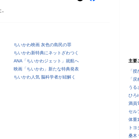
た。
ちいかわ映画 灰色の島民の罪
ちいかわ新特典にネットざわつく
ANA「ちいかわジェット」就航へ
主要
映画「ちいかわ」新たな特典発表
「授
ちいかわ人気 脳科学者が紐解く
「戻
うる
ひろ
満員
セル
体重
トヨ
桑木