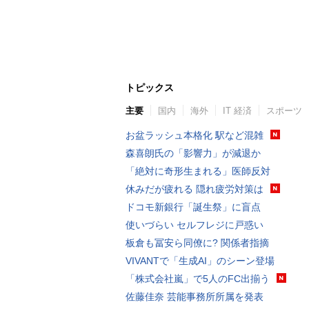
トピックス
主要
国内
海外
IT 経済
スポーツ
お盆ラッシュ本格化 駅など混雑
森喜朗氏の「影響力」が減退か
「絶対に奇形生まれる」医師反対
休みだが疲れる 隠れ疲労対策は
ドコモ新銀行「誕生祭」に盲点
使いづらい セルフレジに戸惑い
板倉も冨安ら同僚に? 関係者指摘
VIVANTで「生成AI」のシーン登場
「株式会社嵐」で5人のFC出揃う
佐藤佳奈 芸能事務所所属を発表