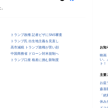
た。
トランプ政権 記者ビザにSNS審査
トランプ氏 出生地主義を見直し
高市減税 トランプ政権が苦い顔
お知
中国商務省 ドローン対米規制へ
映画
い。
トランプ口座 格差に挑む新制度
ト！
主要
お盆
森喜
「絶
休み
ドコ