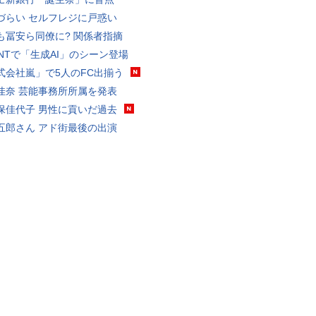
づらい セルフレジに戸惑い
も冨安ら同僚に? 関係者指摘
VANTで「生成AI」のシーン登場
式会社嵐」で5人のFC出揃う
佳奈 芸能事務所所属を発表
保佳代子 男性に貢いだ過去
五郎さん アド街最後の出演