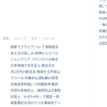
使い
板倉
VI
「株
佐藤
大久
芸能
ゴシップ
女子
トレンド
山田
副業でグラビア バレて退職過去
会えるの楽しみ 由伸からエール
ジャングリア プチバズりが発生
日本海側で水不足も 懸念示す
月1万円の配当金 獲得する手段は
ラウール 印象的な逆転劇の背景
北海道新幹線いつ札幌延伸 解説
代理出産報告も…独国民は大激怒
出廷も「わずか4分」で退廷一幕
相葉雅紀出演のラジオ番組終了へ