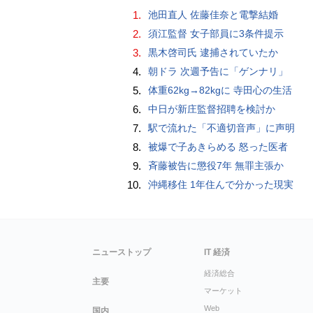
1.
池田直人 佐藤佳奈と電撃結婚
2.
須江監督 女子部員に3条件提示
3.
黒木啓司氏 逮捕されていたか
4.
朝ドラ 次週予告に「ゲンナリ」
5.
体重62kg→82kgに 寺田心の生活
6.
中日が新庄監督招聘を検討か
7.
駅で流れた「不適切音声」に声明
8.
被爆で子あきらめる 怒った医者
9.
斉藤被告に懲役7年 無罪主張か
10.
沖縄移住 1年住んで分かった現実
ニューストップ
IT 経済
経済総合
主要
マーケット
Web
国内