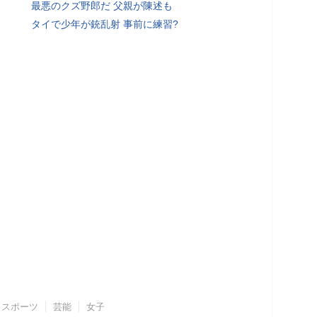
最悪のクズ野郎だ 父親が陳述も
タイで少年が銃乱射 事前に練習?
スポーツ
芸能
女子