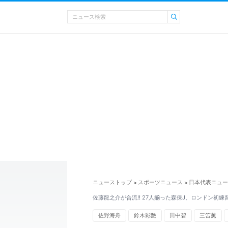
ニューストップ
スポーツニュース
日本代表ニュー
>
>
佐藤龍之介が合流!! 27人揃った森保J、ロンドン初
佐野海舟
鈴木彩艶
田中碧
三笘薫
伊東純也