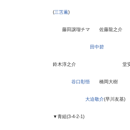
(
三笘薫
)
藤田譲瑠チマ 佐藤龍之介
田中碧
鈴木淳之介 堂安
谷口彰悟
橋岡大樹
大迫敬介
(早川友基)
▼青組(3-4-2-1)