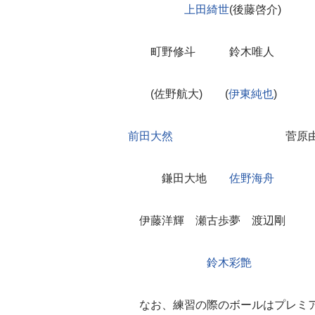
上田綺世
(後藤啓介)
町野修斗 鈴木唯人
(佐野航大) (
伊東純也
)
前田大然
菅原由
鎌田大地
佐野海舟
伊藤洋輝 瀬古歩夢 渡辺剛
鈴木彩艶
なお、練習の際のボールはプレミア