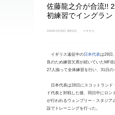
佐藤龍之介が合流!!
初練習でイングラン
2026年3月30日 3時53分
ゲキサカ
イギリス遠征中の
日本代表
は29
良のため練習欠席が続いていたMF佐
27人揃って全体練習を行い、31日
日本代表は28日にスコットランド
ド代表と対戦した後、同日中にロンド
が行われるウェンブリー・スタジアム
設でトレーニングを行った。