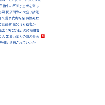
 手術中の医師が患者を守る
寿司 閉店間際の大盛り話題
汗で濡れ皮膚乾燥 男性死亡
で銃乱射 祖父母も殺害か
優太 10代女性との結婚報告
くん 加藤乃愛との破局発表
啓司氏 逮捕されていたか