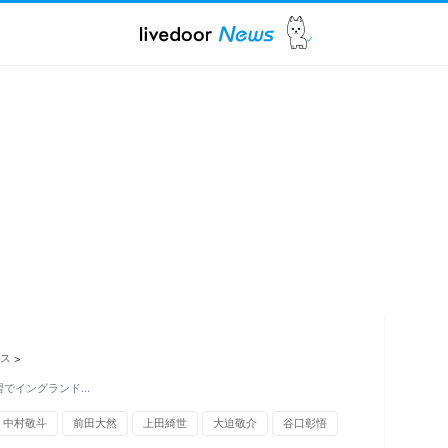
ス
>
練習でイングランド…
中村敬斗
前田大然
上田綺世
大迫敬介
谷口彰悟