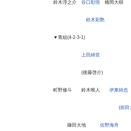
鈴木淳之介
谷口彰悟
橋岡大樹
鈴木彩艶
▼青組(4-2-3-1)
上田綺世
(後藤啓介)
町野修斗 鈴木唯人
伊東純也
(
前田
鎌田大地
佐野海舟