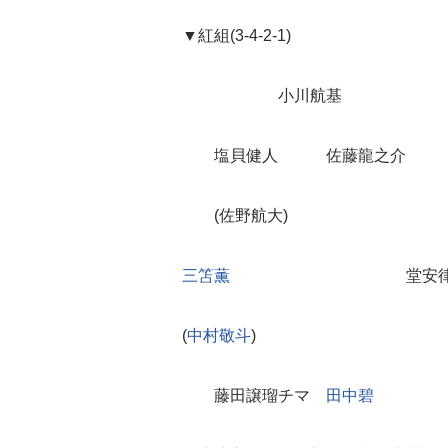
▼紅組(3-4-2-1)
小川航基
塩貝健人 佐藤龍之介
(佐野航大)
三笘薫
堂安
(
中村敬斗
)
藤田譲瑠チマ
田中碧