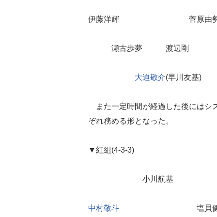
伊藤洋輝 菅原由
瀬古歩夢 渡辺剛
大迫敬介
(早川友基)
また一定時間が経過した後にはシス
ぞれ務める形となった。
▼紅組(4-3-3)
小川航基
中村敬斗
塩貝健