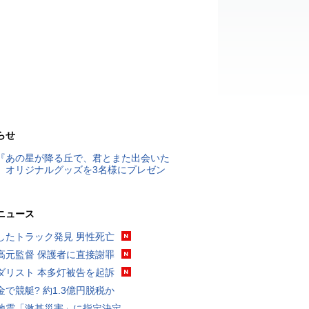
らせ
『あの星が降る丘で、君とまた出会いた
』オリジナルグッズを3名様にプレゼン
ニュース
したトラック発見 男性死亡
高元監督 保護者に直接謝罪
ダリスト 本多灯被告を起訴
金で競艇? 約1.3億円脱税か
地震「激甚災害」に指定決定