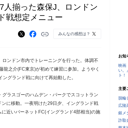
 27人揃った森保J、ロンドン
ド戦想定メニュー
みんなの感想は？
お知
日、ロンドン市内でトレーニングを行った。体調不
映画
藤龍之介(FC東京)が初めて練習に参加。ようやく
い。
ト！
のイングランド戦に向けて再始動した。
主要
・グラスゴーのハムデン・パークでスコットラン
脱輪
ンに移動。一夜明けた29日夕、イングランド戦
広陵
に近いバーネットFC(イングランド4部相当)の施
銀メ
詐取
熊本