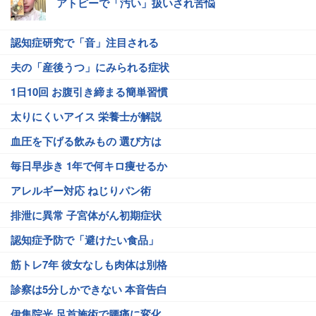
アトピーで「汚い」扱いされ苦悩
認知症研究で「音」注目される
夫の「産後うつ」にみられる症状
1日10回 お腹引き締まる簡単習慣
太りにくいアイス 栄養士が解説
血圧を下げる飲みもの 選び方は
毎日早歩き 1年で何キロ痩せるか
アレルギー対応 ねじりパン術
排泄に異常 子宮体がん初期症状
認知症予防で「避けたい食品」
筋トレ7年 彼女なしも肉体は別格
診察は5分しかできない 本音告白
伊集院光 足首施術で腰痛に変化