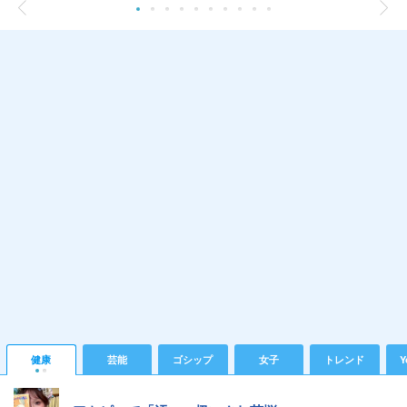
健康
芸能
ゴシップ
女子
トレンド
Y