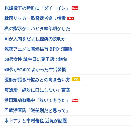
原爆投下の時刻に「ダイ・イン」
韓国サッカー監督選考巡り捜索
私の指示が…ハビタ幹部明かした
AIが人間をだまし虚偽の説明か
深夜アニメに喫煙描写 BPOで議論
50代女性 誕生日に菓子店で絶句
60代がやめてよかった生活習慣
医師が語る汗悩みとの向き合い方
渡邊渚「絶対に口にしない」言葉
浜田雅功熱唱中「泣いてもうた」
乙武洋匡氏「逆差別だと思って」
水卜アナと中村倫也 近況が話題