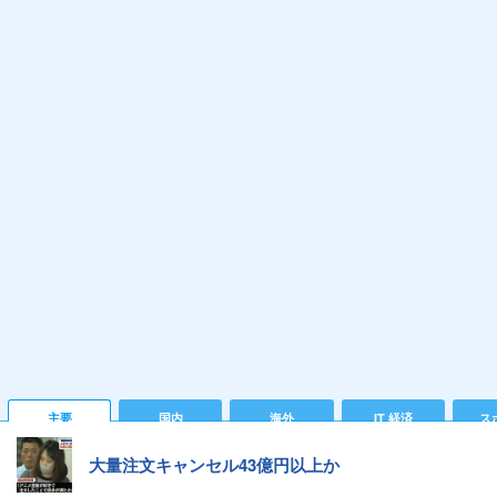
主要
国内
海外
IT 経済
ス
大量注文キャンセル43億円以上か