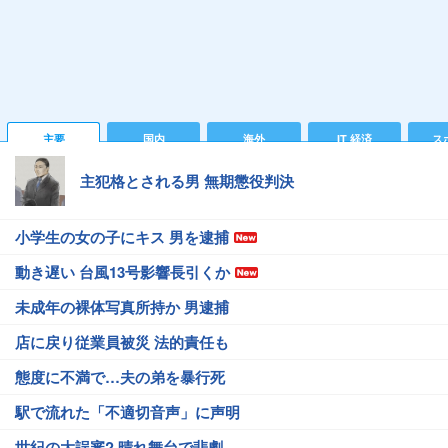
主要
国内
海外
IT 経済
ス
主犯格とされる男 無期懲役判決
小学生の女の子にキス 男を逮捕
動き遅い 台風13号影響長引くか
未成年の裸体写真所持か 男逮捕
店に戻り従業員被災 法的責任も
態度に不満で…夫の弟を暴行死
駅で流れた「不適切音声」に声明
世紀の大誤審? 晴れ舞台で悲劇