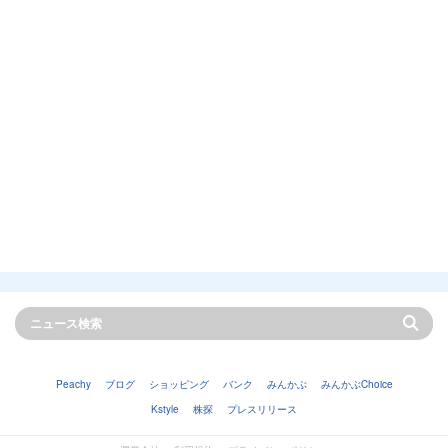
Peachy
ブログ
ショッピング
バンク
みんかぶ
みんかぶChoice
Kstyle
株探
プレスリリース