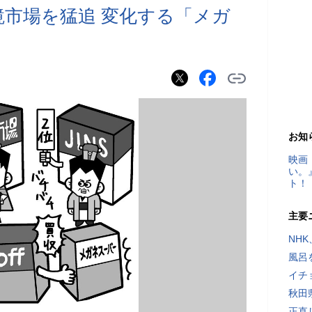
と眼鏡市場を猛追 変化する「メガ
お知
映画
い。
ト！
主要
NH
風呂
イチ
秋田
正直