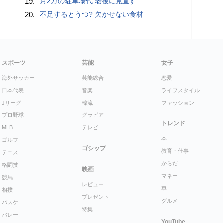
19.
月2万の駐車場代 老後に見直す
20.
不足するとうつ? 欠かせない食材
スポーツ
芸能
女子
海外サッカー
芸能総合
恋愛
日本代表
音楽
ライフスタイル
Jリーグ
韓流
ファッション
プロ野球
グラビア
トレンド
MLB
テレビ
本
ゴルフ
ゴシップ
教育・仕事
テニス
からだ
格闘技
映画
マネー
競馬
レビュー
車
相撲
プレゼント
グルメ
バスケ
特集
バレー
YouTube