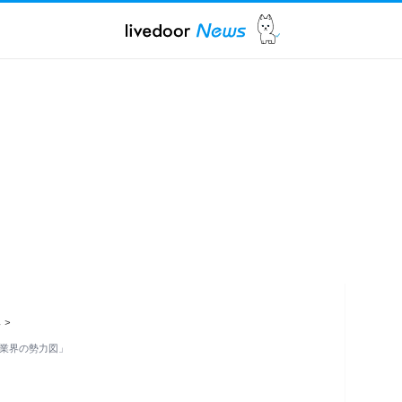
ス
>
ネ業界の勢力図」