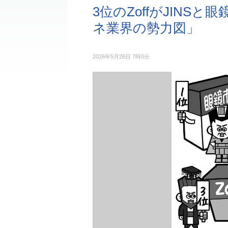
3位のZoffがJINS
ネ業界の勢力図」
2026年5月26日 7時0分