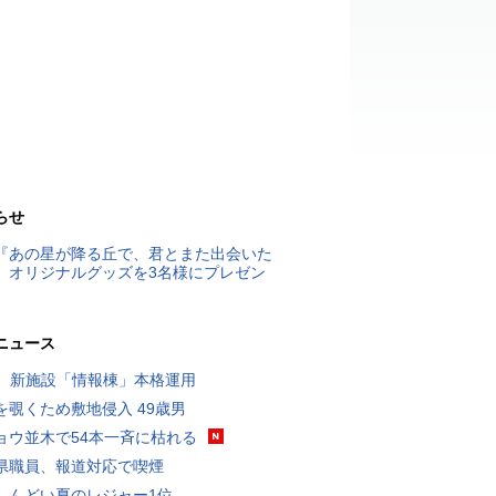
らせ
『あの星が降る丘で、君とまた出会いた
』オリジナルグッズを3名様にプレゼン
ニュース
K、新施設「情報棟」本格運用
を覗くため敷地侵入 49歳男
ョウ並木で54本一斉に枯れる
県職員、報道対応で喫煙
しんどい夏のレジャー1位