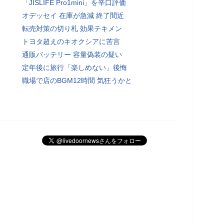
「JISLIFE Pro1mini」を辛口評価
オデッセイ 在庫が急減 終了間近
転売対策の切り札 効果テキメン
トヨタ超えのキオクシアに苦言
通販バッテリー 容量偽装の疑い
定年後に旅行「楽しめない」後悔
職場で店のBGM12時間 気狂うかと