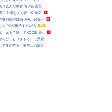
割り込んだ男女 青ざめ逃亡
死亡 対策しても熱中症発症
の審判接待疑惑 JFAが調査へ
 古いPCが復活するUSB
鼠「元天竺鼠」でKOC出場へ
智のびっしりタトゥーに異変
足で夜の営み」モデルの悩み