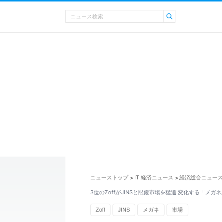
ニューストップ
IT 経済ニュース
経済総合ニュー
>
>
3位のZoffがJINSと眼鏡市場を猛追 変化する「メガ
Zoff
JINS
メガネ
市場