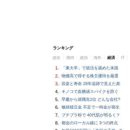
ランキング
総合
国内
政治
海外
経済
IT
1.
「東大卒」で就活を舐めた末路
2.
物価高で得する株主優待を厳選
3.
容姿と寿命 28年追跡で見えた差
4.
キノコで血糖値スパイクを防ぐ
5.
早慶から就職先1位 どんな会社?
6.
修繕積立金 不足で一時金が発生
7.
プチプラ粉で 40代肌が明るく？
8.
都会のローカル線に 3つの終点