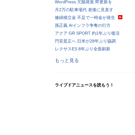
WordPress 欠陥発覚 即更新を
月2万の駐車場代 老後に見直す
修繕積立金 不足で一時金が発生
孫正義 AIインフラ争奪の行方
アクア GR SPORT 約1年ぶり復活
円安是正へ 日米が28年ぶり協調
レクサスES 8年ぶり全面刷新
もっと見る
ライブドアニュースを読もう！