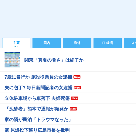
主要
国内
海外
IT 経済
ス
関東「真夏の暑さ」は終了か
7歳に暴行か 施設従業員の女逮捕
夫に包丁? 毎日新聞記者の女逮捕
立体駐車場から車落下 夫婦死傷
「泥酔者」熊本で通報が頻発か
家の隣が民泊「トラウマなった」
露 原爆投下巡り広島市長を批判