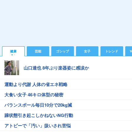
健康
芸能
ゴシップ
女子
トレンド
Y
山口達也 8年ぶり楽器姿に感涙か
運動より代謝 人体の省エネ戦略
大食い女子 46キロ体型の秘密
バランスボール毎日10分で20kg減
躁状態引き起こしかねないNG行動
アトピーで「汚い」扱いされ苦悩