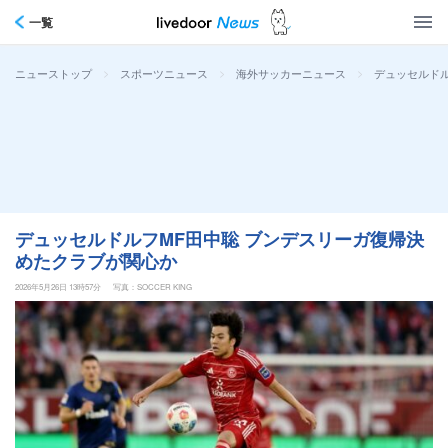
一覧
>
>
>
デュッセルド
ニューストップ
スポーツニュース
海外サッカーニュース
デュッセルドルフMF田中聡 ブンデスリーガ復帰決
めたクラブが関心か
2026年5月26日 13時57分
写真：SOCCER KING