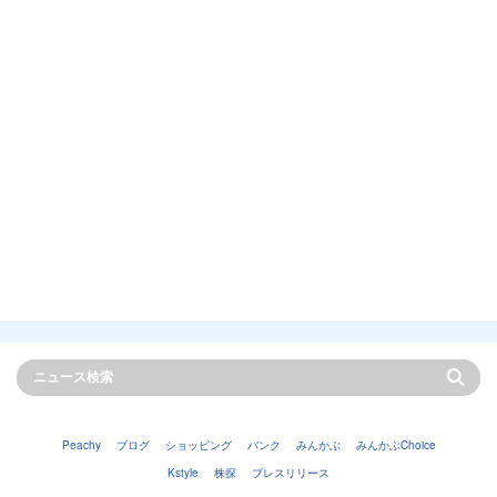
Peachy
ブログ
ショッピング
バンク
みんかぶ
みんかぶChoice
Kstyle
株探
プレスリリース