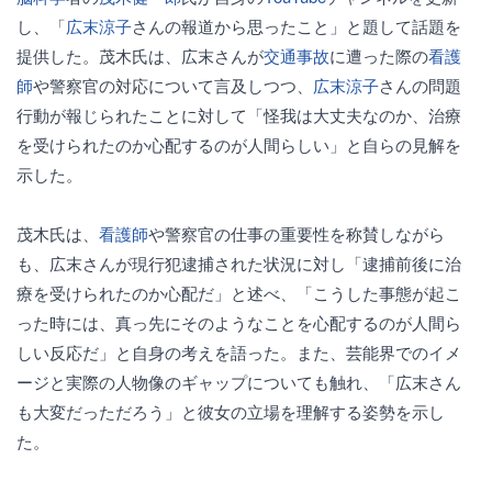
し、「
広末涼子
さんの報道から思ったこと」と題して話題を
提供した。茂木氏は、広末さんが
交通事故
に遭った際の
看護
師
や警察官の対応について言及しつつ、
広末涼子
さんの問題
行動が報じられたことに対して「怪我は大丈夫なのか、治療
を受けられたのか心配するのが人間らしい」と自らの見解を
示した。
茂木氏は、
看護師
や警察官の仕事の重要性を称賛しながら
も、広末さんが現行犯逮捕された状況に対し「逮捕前後に治
療を受けられたのか心配だ」と述べ、「こうした事態が起こ
った時には、真っ先にそのようなことを心配するのが人間ら
しい反応だ」と自身の考えを語った。また、芸能界でのイメ
ージと実際の人物像のギャップについても触れ、「広末さん
も大変だっただろう」と彼女の立場を理解する姿勢を示し
た。