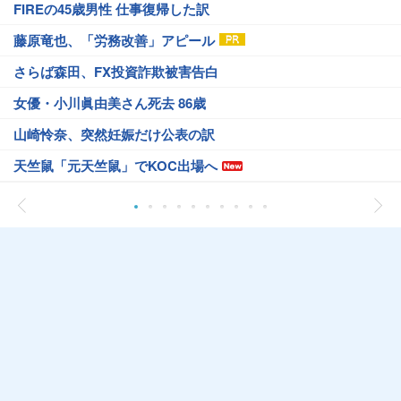
FIREの45歳男性 仕事復帰した訳
藤原竜也、「労務改善」アピール
さらば森田、FX投資詐欺被害告白
女優・小川眞由美さん死去 86歳
山崎怜奈、突然妊娠だけ公表の訳
天竺鼠「元天竺鼠」でKOC出場へ