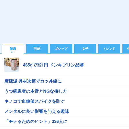
健康
芸能
ゴシップ
女子
トレンド
Y
465gで321円 ドンキプリン品薄
麻辣湯 具材次第でカツ丼級に
うつ病患者の本音とNGな接し方
キノコで血糖値スパイクを防ぐ
メンタルに良い影響を与える趣味
「モテるためのヒント」326人に