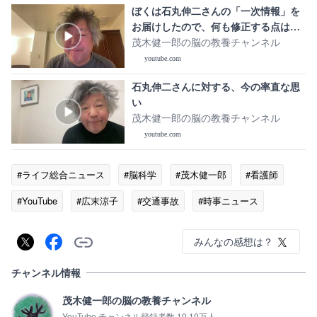
ぼくは石丸伸二さんの「一次情報」を
お届けしたので、何も修正する点はあ
りません。
茂木健一郎の脳の教養チャンネル
youtube.com
石丸伸二さんに対する、今の率直な思
い
茂木健一郎の脳の教養チャンネル
youtube.com
#ライフ総合ニュース
#脳科学
#茂木健一郎
#看護師
#YouTube
#広末涼子
#交通事故
#時事ニュース
みんなの感想は？
チャンネル情報
茂木健一郎の脳の教養チャンネル
YouTube チャンネル登録者数 10.10万人