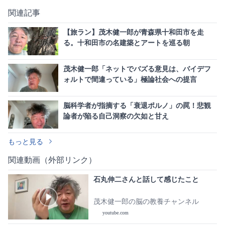
関連記事
【旅ラン】茂木健一郎が青森県十和田市を走
る。十和田市の名建築とアートを巡る朝
茂木健一郎「ネットでバズる意見は、バイデフ
ォルトで間違っている」極論社会への提言
脳科学者が指摘する「衰退ポルノ」の罠！悲観
論者が陥る自己洞察の欠如と甘え
もっと見る
関連動画（外部リンク）
石丸伸二さんと話して感じたこと
茂木健一郎の脳の教養チャンネル
youtube.com