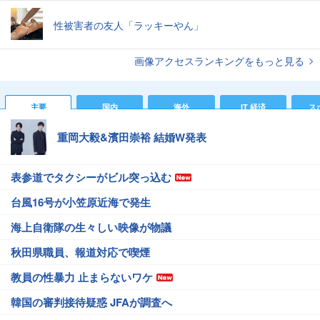
性被害者の友人「ラッキーやん」
画像アクセスランキングをもっと見る
主要
国内
海外
IT 経済
ス
重岡大毅&濱田崇裕 結婚W発表
表参道でタクシーがビル突っ込む
台風16号が小笠原近海で発生
海上自衛隊の生々しい映像が物議
秋田県職員、報道対応で喫煙
教員の性暴力 止まらないワケ
韓国の審判接待疑惑 JFAが調査へ