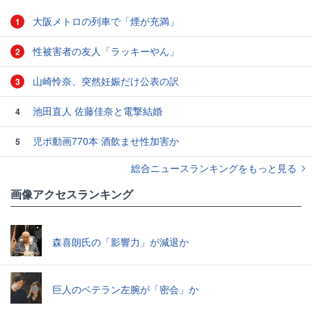
大阪メトロの列車で「煙が充満」
1
性被害者の友人「ラッキーやん」
2
山崎怜奈、突然妊娠だけ公表の訳
3
池田直人 佐藤佳奈と電撃結婚
4
児ポ動画770本 酒飲ませ性加害か
5
総合ニュースランキングをもっと見る
画像アクセスランキング
森喜朗氏の「影響力」が減退か
巨人のベテラン左腕が「密会」か