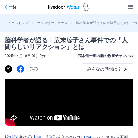
一覧
>
>
脳科学者が語る！広末涼子さん事件での
ニューストップ
ライフ総合ニュース
脳科学者が語る！広末涼子さん事件での「人
間らしいリアクション」とは
2025年4月10日 0時12分
茂木健一郎の脳の教養チャンネル
みんなの感想は？
脳科学
者の
茂木健一郎
氏が自身の
YouTube
チャンネルを更新