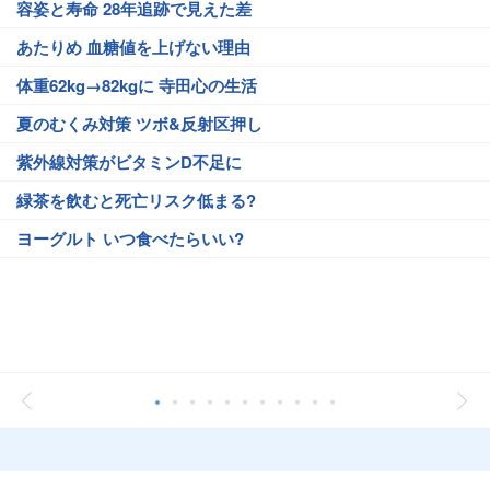
容姿と寿命 28年追跡で見えた差
あたりめ 血糖値を上げない理由
体重62kg→82kgに 寺田心の生活
夏のむくみ対策 ツボ&反射区押し
紫外線対策がビタミンD不足に
緑茶を飲むと死亡リスク低まる?
ヨーグルト いつ食べたらいい?