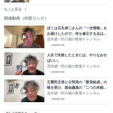
ビ業界の構造的課題
もっと見る
関連動画（外部リンク）
ぼくは石丸伸二さんの「一次情報」を
お届けしたので、何も修正する点はあ
りません。
茂木健一郎の脳の教養チャンネル
youtube.com
人生で失敗したときには、やりなおせ
ばいい。
茂木健一郎の脳の教養チャンネル
youtube.com
立憲民主党と公明党の「新党結成」の
報を受け、国会議員の「二つの本能」
について考える
茂木健一郎の脳の教養チャンネル
youtube.com