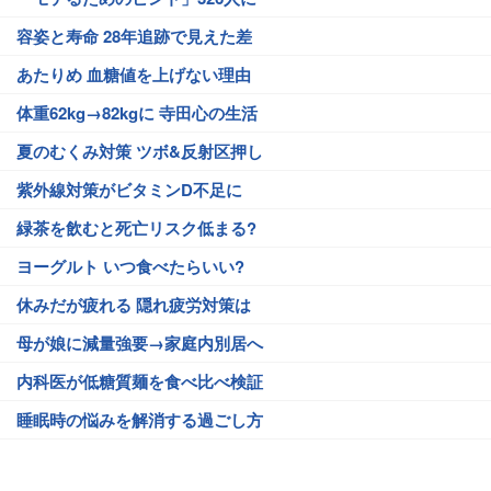
容姿と寿命 28年追跡で見えた差
あたりめ 血糖値を上げない理由
体重62kg→82kgに 寺田心の生活
夏のむくみ対策 ツボ&反射区押し
紫外線対策がビタミンD不足に
緑茶を飲むと死亡リスク低まる?
ヨーグルト いつ食べたらいい?
休みだが疲れる 隠れ疲労対策は
母が娘に減量強要→家庭内別居へ
内科医が低糖質麺を食べ比べ検証
睡眠時の悩みを解消する過ごし方