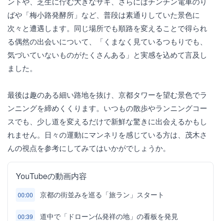
ントや、芝生に佇む大きなサギ、さらにはチンチン電車のり
ばや「梅小路発酵所」など、普段は素通りしていた景色に
次々と遭遇します。同じ場所でも順路を変えることで得られ
る偶然の出会いについて、「くまなく見ているつもりでも、
気づいていないものがたくさんある」と実感を込めて言及し
ました。
最後は趣のある細い路地を抜け、京都タワーを望む景色でラ
ンニングを締めくくります。いつもの散歩やランニングコー
スでも、少し道を変えるだけで新鮮な驚きに出会えるかもし
れません。日々の運動にマンネリを感じている方は、茂木さ
んの視点を参考にしてみてはいかがでしょうか。
YouTubeの動画内容
京都の街並みを巡る「旅ラン」スタート
00:00
道中で「ドローン仏発祥の地」の看板を発見
00:39