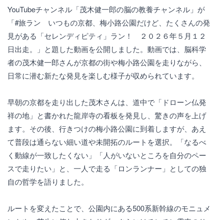
YouTubeチャンネル「茂木健一郎の脳の教養チャンネル」が
「#旅ラン いつもの京都、梅小路公園だけど、たくさんの発
見がある「セレンディピティ」ラン！ ２０２６年５月１２
日出走。」と題した動画を公開しました。動画では、脳科学
者の茂木健一郎さんが京都の街や梅小路公園を走りながら、
日常に潜む新たな発見を楽しむ様子が収められています。
早朝の京都を走り出した茂木さんは、道中で「ドローン仏発
祥の地」と書かれた龍岸寺の看板を発見し、驚きの声を上げ
ます。その後、行きつけの梅小路公園に到着しますが、あえ
て普段は通らない細い道や未開拓のルートを選択。「なるべ
く動線が一致したくない」「人がいないところを自分のペー
スで走りたい」と、一人で走る「ロンランナー」としての独
自の哲学を語りました。
ルートを変えたことで、公園内にある500系新幹線のモニュメ