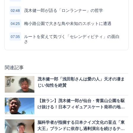
茂木健一郎が語る「ロンランナー」の哲学
02:48
梅小路公園で大きな鳥や未知のスポットに遭遇
04:25
ルートを変えて気づく「セレンディピティ」の面白
07:35
さ
関連記事
茂木健一郎「浅田彰さんは愛の人」天才の凄ま
じい知性を絶賛
【旅ラン】茂木健一郎が仙台・青葉山公園を駆
け抜ける！日本フィギュアスケート発祥の地
「五色沼」を巡る
脳科学者が指摘する日本クイズ文化の盲点「東
大王」ブランドに依存し過剰演出を続けるテレ