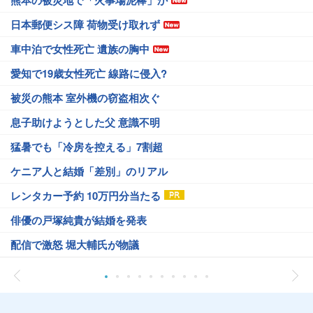
熊本の被災地で「火事場泥棒」か
日本郵便シス障 荷物受け取れず
車中泊で女性死亡 遺族の胸中
愛知で19歳女性死亡 線路に侵入?
被災の熊本 室外機の窃盗相次ぐ
息子助けようとした父 意識不明
猛暑でも「冷房を控える」7割超
ケニア人と結婚「差別」のリアル
レンタカー予約 10万円分当たる
俳優の戸塚純貴が結婚を発表
配信で激怒 堀大輔氏が物議