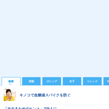
健康
芸能
ゴシップ
女子
トレンド
Y
キノコで血糖値スパイクを防ぐ
「モテるためのヒント」326人に