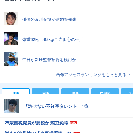
俳優の及川光博が結婚を発表
体重62kg→82kgに 寺田心の生活
中日が新庄監督招聘を検討か
画像アクセスランキングをもっと見る
主要
国内
海外
IT 経済
ス
「許せない不祥事タレント」1位
25歳国税職員が脱税か 懲戒免職