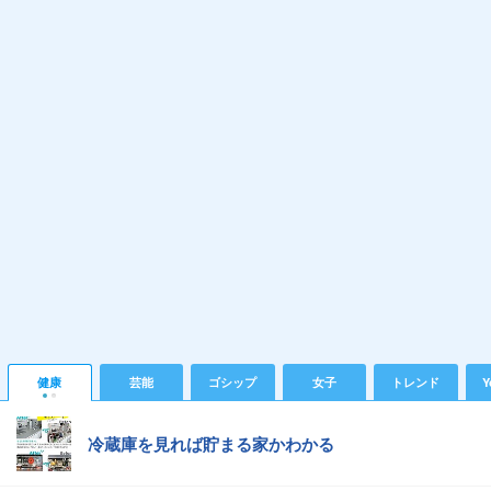
健康
芸能
ゴシップ
女子
トレンド
Y
冷蔵庫を見れば貯まる家かわかる