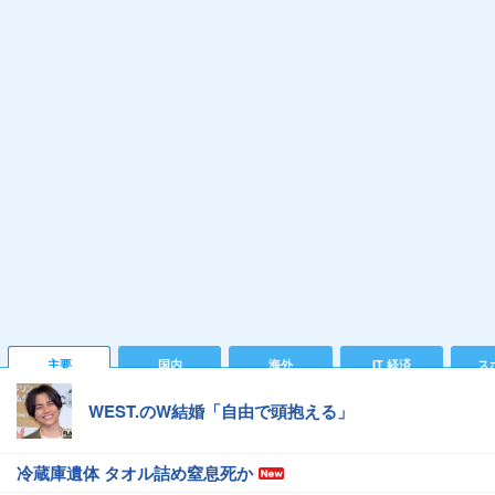
主要
国内
海外
IT 経済
ス
WEST.のW結婚「自由で頭抱える」
冷蔵庫遺体 タオル詰め窒息死か