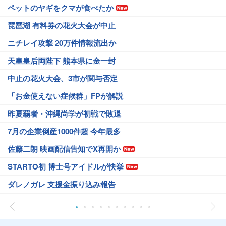
ペットのヤギをクマが食べたか
琵琶湖 有料券の花火大会が中止
ニチレイ攻撃 20万件情報流出か
天皇皇后両陛下 熊本県に金一封
中止の花火大会、3市が関与否定
「お金使えない症候群」FPが解説
昨夏覇者・沖縄尚学が初戦で敗退
7月の企業倒産1000件超 今年最多
佐藤二朗 映画配信告知でX再開か
STARTO初 博士号アイドルが快挙
ダレノガレ 支援金振り込み報告