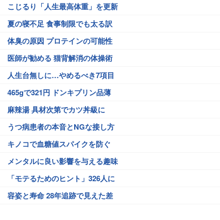
こじるり「人生最高体重」を更新
夏の寝不足 食事制限でも太る訳
体臭の原因 プロテインの可能性
医師が勧める 猫背解消の体操術
人生台無しに…やめるべき7項目
465gで321円 ドンキプリン品薄
麻辣湯 具材次第でカツ丼級に
うつ病患者の本音とNGな接し方
キノコで血糖値スパイクを防ぐ
メンタルに良い影響を与える趣味
「モテるためのヒント」326人に
容姿と寿命 28年追跡で見えた差