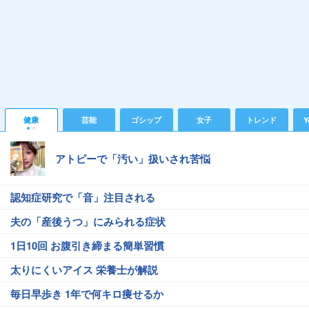
健康
芸能
ゴシップ
女子
トレンド
Y
アトピーで「汚い」扱いされ苦悩
認知症研究で「音」注目される
夫の「産後うつ」にみられる症状
1日10回 お腹引き締まる簡単習慣
太りにくいアイス 栄養士が解説
毎日早歩き 1年で何キロ痩せるか