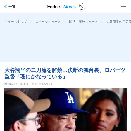
一覧
>
>
>
大谷翔平の二刀
ニューストップ
スポーツニュース
MLB・海外ニュース
大谷翔平の二刀流を解禁…決断の舞台裏、ロバーツ
監督「理にかなっている」
2026年5月21日 8時16分
写真：フルカウント