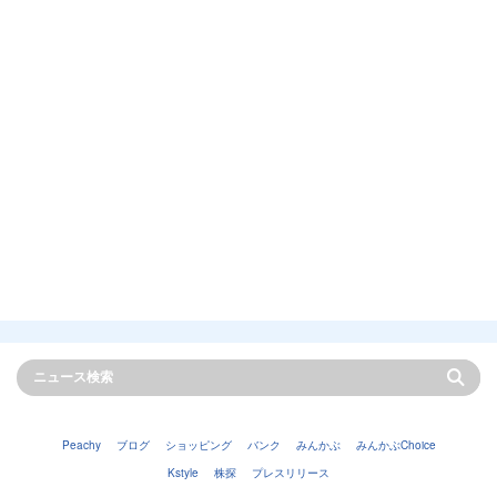
Peachy
ブログ
ショッピング
バンク
みんかぶ
みんかぶChoice
Kstyle
株探
プレスリリース