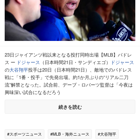
23日ジャイアンツ戦以来となる投打同時出場【MLB】パドレ
ス ー
ドジャース
（日本時間21日・サンディエゴ）
ドジャース
の
大谷翔平
投手は20日（日本時間21日）、敵地でのパドレス
戦に「1番・投手」で先発出場。約1か月ぶりの“リアル二刀
流”解禁となった。試合前、デーブ・ロバーツ監督は「今夜は
興味深い試合になるだろう
続きを読む
#スポーツニュース
#MLB・海外ニュース
#大谷翔平