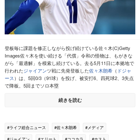
登板毎に課題を修正しながら投げ続けている佐々木(C)Getty
Images佐々木を使い続ける「代償」令和の怪物は、もがきな
がら「最適解」を模索し続けている。去る5月11日に本拠地で
行われた
ジャイアン
ツ戦に先発登板した
佐々木朗希
（
ドジャ
ース
）は、5回0/3（91球）を投げ、被安打6、四死球2、3失点
で降板。5回までソロ本塁
続きを読む
#ライフ総合ニュース
#佐々木朗希
#メディア
#ジャイアン
#エリート
#ココカラ
#ホスト