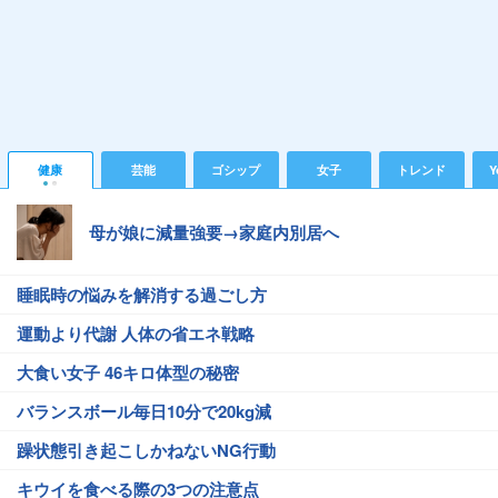
健康
芸能
ゴシップ
女子
トレンド
Y
母が娘に減量強要→家庭内別居へ
睡眠時の悩みを解消する過ごし方
運動より代謝 人体の省エネ戦略
大食い女子 46キロ体型の秘密
バランスボール毎日10分で20kg減
躁状態引き起こしかねないNG行動
キウイを食べる際の3つの注意点