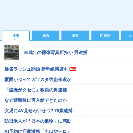
主要
国内
海外
IT 経済
ス
未成年の裸体写真所持か 男逮捕
帰省ラッシュ開始 新幹線満席も
覆面かぶってガソスタ強盗未遂か
「盗撮がクセに」教員の男逮捕
なぜ避難後に再入館できたのか
女児にAV見せわいせつ? 75歳逮捕
訪日米人が「日本の遺物」に感動
AI予約に店側激怒「もはやテロ」