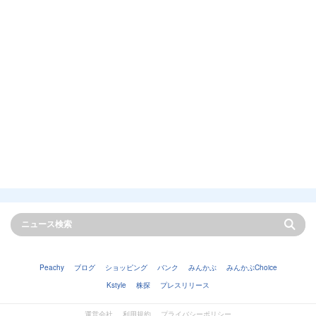
Peachy
ブログ
ショッピング
バンク
みんかぶ
みんかぶChoice
Kstyle
株探
プレスリリース
運営会社
利用規約
プライバシーポリシー