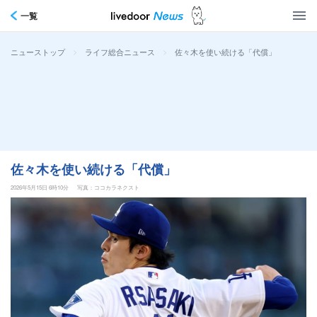
一覧
>
>
佐々木を使い続ける「代償」
ニューストップ
ライフ総合ニュース
佐々木を使い続ける「代償」
2026年5月15日 6時10分
写真：ココカラネクスト