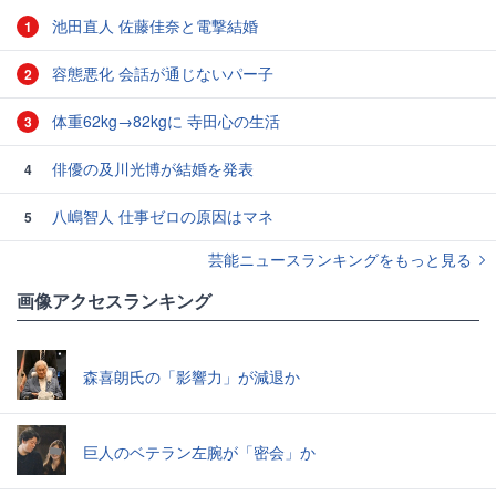
池田直人 佐藤佳奈と電撃結婚
1
容態悪化 会話が通じないパー子
2
体重62kg→82kgに 寺田心の生活
3
俳優の及川光博が結婚を発表
4
八嶋智人 仕事ゼロの原因はマネ
5
芸能ニュースランキングをもっと見る
画像アクセスランキング
森喜朗氏の「影響力」が減退か
巨人のベテラン左腕が「密会」か