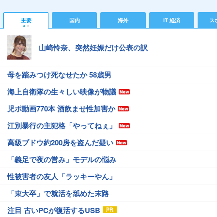
主要
国内
海外
IT 経済
ス
山崎怜奈、突然妊娠だけ公表の訳
母を踏みつけ死なせたか 58歳男
海上自衛隊の生々しい映像が物議
児ポ動画770本 酒飲ませ性加害か
江別暴行の主犯格「やってねぇ」
高級ブドウ約200房を盗んだ疑い
「義足で夜の営み」モデルの悩み
性被害者の友人「ラッキーやん」
「東大卒」で就活を舐めた末路
注目 古いPCが復活するUSB