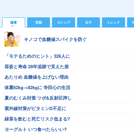
健康
芸能
ゴシップ
女子
トレンド
Y
キノコで血糖値スパイクを防ぐ
「モテるためのヒント」326人に
容姿と寿命 28年追跡で見えた差
あたりめ 血糖値を上げない理由
体重62kg→82kgに 寺田心の生活
夏のむくみ対策 ツボ&反射区押し
紫外線対策がビタミンD不足に
緑茶を飲むと死亡リスク低まる?
ヨーグルト いつ食べたらいい?