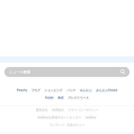
Peachy
ブログ
ショッピング
バンク
みんかぶ
みんかぶChoice
Kstyle
株探
プレスリリース
運営会社
利用規約
プライバシーポリシー
livedoorお客様サポートセンター
livedoor
コンテンツ・広告ポリシー