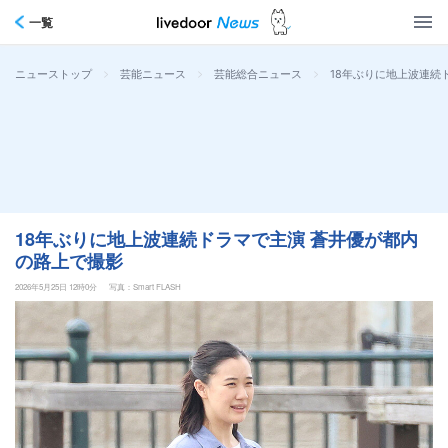
一覧
>
>
>
18年ぶりに地上波連続
ニューストップ
芸能ニュース
芸能総合ニュース
18年ぶりに地上波連続ドラマで主演 蒼井優が都内
の路上で撮影
2026年5月25日 12時0分
写真：Smart FLASH