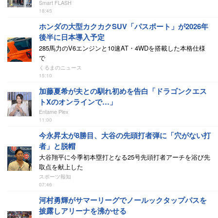
Smart FLASH
18:45
ホンダの大型カクカクSUV「パスポート」が2026年
後半に日本導入予定
285馬力のV6エンジンと10速AT・4WDを搭載した本格仕様
で
くるまのニュース
15:10
加藤夏希が夫との馴れ初めを告白「ドラゴンクエス
トXのオンラインで…」
Entame Plex
11:00
今永昇太が8勝目、大谷の先頭打者弾に「穴がない打
者」と脱帽
大谷翔平に今季初本塁打となる25号先頭打者アーチを浴び先
取点を献上した
スポーツ報知
07:46
河村勇輝がサマーリーグでノールックタップパスを
披露しアリーナを沸かせる