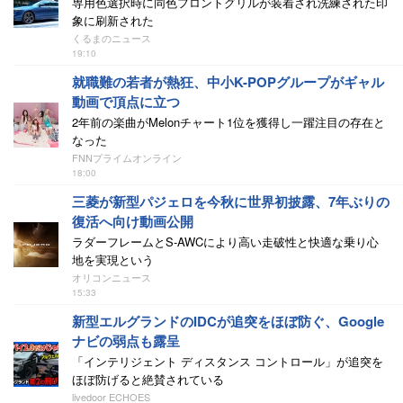
専用色選択時に同色フロントグリルが装着され洗練された印
象に刷新された
くるまのニュース
19:10
就職難の若者が熱狂、中小K-POPグループがギャル
動画で頂点に立つ
2年前の楽曲がMelonチャート1位を獲得し一躍注目の存在と
なった
FNNプライムオンライン
18:00
三菱が新型パジェロを今秋に世界初披露、7年ぶりの
復活へ向け動画公開
ラダーフレームとS-AWCにより高い走破性と快適な乗り心
地を実現という
オリコンニュース
15:33
新型エルグランドのIDCが追突をほぼ防ぐ、Google
ナビの弱点も露呈
「インテリジェント ディスタンス コントロール」が追突を
ほぼ防げると絶賛されている
livedoor ECHOES