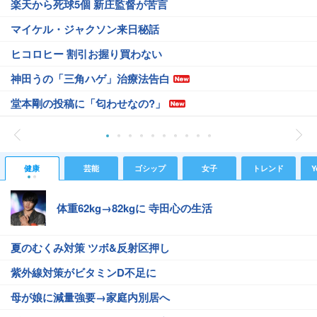
楽天から死球5個 新庄監督が苦言
マイケル・ジャクソン来日秘話
ヒコロヒー 割引お握り買わない
神田うの「三角ハゲ」治療法告白
堂本剛の投稿に「匂わせなの?」
健康
芸能
ゴシップ
女子
トレンド
Y
体重62kg→82kgに 寺田心の生活
夏のむくみ対策 ツボ&反射区押し
紫外線対策がビタミンD不足に
母が娘に減量強要→家庭内別居へ