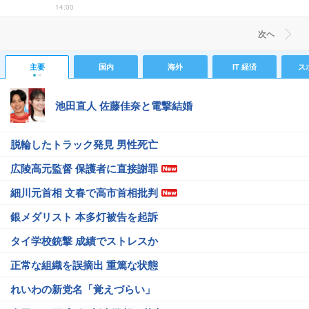
14:00
次ヘ
主要
国内
海外
IT 経済
ス
池田直人 佐藤佳奈と電撃結婚
脱輪したトラック発見 男性死亡
広陵高元監督 保護者に直接謝罪
細川元首相 文春で高市首相批判
銀メダリスト 本多灯被告を起訴
タイ学校銃撃 成績でストレスか
正常な組織を誤摘出 重篤な状態
れいわの新党名「覚えづらい」