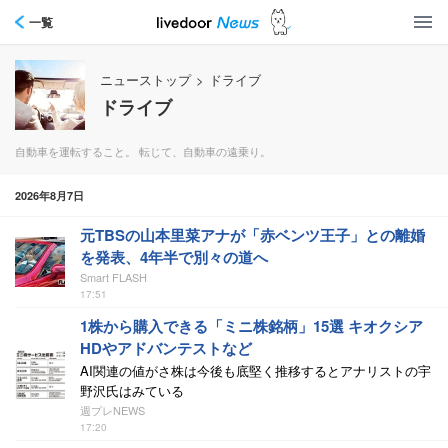
一覧
ニューストップ
>
ドライブ
ドライブ
自動車を運転すること。 転じて、自動車の遠乗り。
2026年8月7日
元TBSの山本里菜アナが「赤ベンツ王子」との離婚
を発表、4年半で別々の道へ
Smart FLASH
17:51
1株から購入できる「ミニ株銘柄」15選 キオクシア
HDやアドバンテストなど
AI関連の値がさ株は今後も底堅く推移するとアナリストの宇
野沢氏はみている
週プレNEWS
17:20