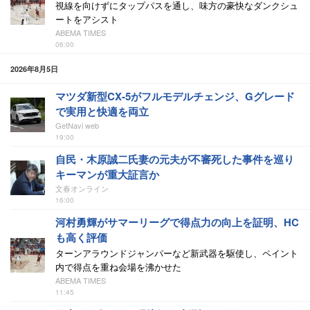
視線を向けずにタップパスを通し、味方の豪快なダンクシュ
ートをアシスト
ABEMA TIMES
06:00
2026年8月5日
マツダ新型CX-5がフルモデルチェンジ、Gグレード
で実用と快適を両立
GetNavi web
19:00
自民・木原誠二氏妻の元夫が不審死した事件を巡り
キーマンが重大証言か
文春オンライン
16:00
河村勇輝がサマーリーグで得点力の向上を証明、HC
も高く評価
ターンアラウンドジャンパーなど新武器を駆使し、ペイント
内で得点を重ね会場を沸かせた
ABEMA TIMES
11:45