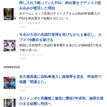
押し入れで眠っていたPS2、斜め置きでディスク読
み込みが復活した理由
元ゲームショップ店長のナイトメアさんが約20年前購入の
PS2を斜め置きで起動させたという
おたくま経済新聞
12:34
今永が大谷の先頭打者弾を浴びながらも修正し、カ
ブスで8勝目を挙げる
初回に大谷翔平に先頭打者本塁打を浴びたが5回8安打1失点
で粘り切った
スポニチアネックス
01:30
2026年8月6日
名古屋高速に自転車侵入し路側帯を逆走、料金所で
保護「間違えた」
メ～テレニュース
18:53
元ジャンポケ斉藤慎二被告に懲役7年求刑、無罪主張
のまま結審し判決へ