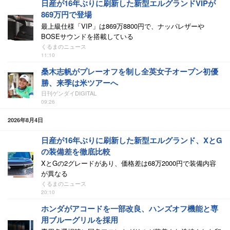
日産が16年ぶりに刷新した新型エルグランドVIPが
869万円で登場
最上級仕様「VIP」は869万8800円で、ナッパレザーや
BOSEサウンドを搭載している
くるまのニュース
11:10
桑木志帆がプレーオフを制し全英女子オープン初優
勝、来季は米ツアーへ
日刊ゲンダイDIGITAL
09:26
2026年8月4日
日産が16年ぶりに刷新した新型エルグランド、XとG
の装備差を徹底比較
XとGの2グレードがあり、価格差は68万2000円で装備内容
が異なる
くるまのニュース
20:10
ホンダがアコードを一部改良、ハンズオフ機能と専
用ブルーグリルを採用