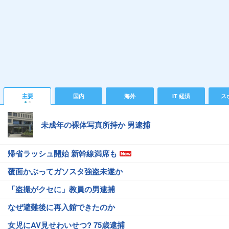
主要
国内
海外
IT 経済
ス
未成年の裸体写真所持か 男逮捕
帰省ラッシュ開始 新幹線満席も
覆面かぶってガソスタ強盗未遂か
「盗撮がクセに」教員の男逮捕
なぜ避難後に再入館できたのか
女児にAV見せわいせつ? 75歳逮捕