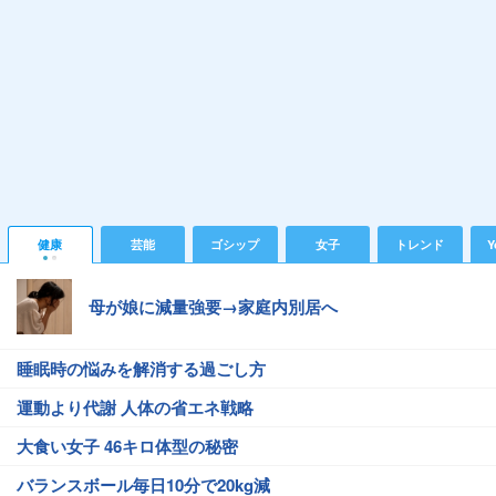
健康
芸能
ゴシップ
女子
トレンド
Y
母が娘に減量強要→家庭内別居へ
睡眠時の悩みを解消する過ごし方
運動より代謝 人体の省エネ戦略
大食い女子 46キロ体型の秘密
バランスボール毎日10分で20kg減