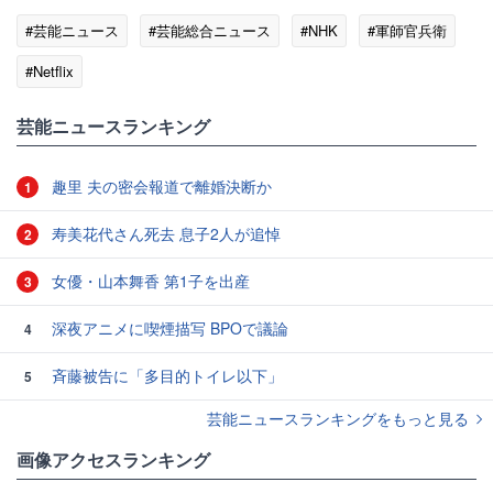
#芸能ニュース
#芸能総合ニュース
#NHK
#軍師官兵衛
#Netflix
芸能ニュースランキング
趣里 夫の密会報道で離婚決断か
1
寿美花代さん死去 息子2人が追悼
2
女優・山本舞香 第1子を出産
3
深夜アニメに喫煙描写 BPOで議論
4
斉藤被告に「多目的トイレ以下」
5
芸能ニュースランキングをもっと見る
画像アクセスランキング