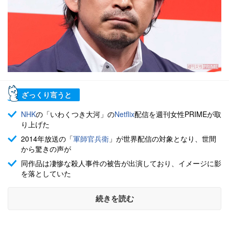
ざっくり言うと
NHK
の「いわくつき大河」の
Netflix
配信を週刊女性PRIMEが取
り上げた
2014年放送の「
軍師官兵衛
」が世界配信の対象となり、世間
から驚きの声が
同作品は凄惨な殺人事件の被告が出演しており、イメージに影
を落としていた
続きを読む