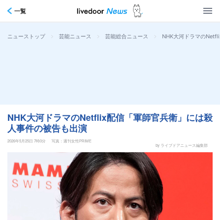
一覧
>
>
>
NHK大河ドラマのNet
ニューストップ
芸能ニュース
芸能総合ニュース
NHK大河ドラマのNetflix配信「軍師官兵衛」には殺
人事件の被告も出演
2026年5月25日 7時0分
写真：週刊女性PRIME
by ライブドアニュース編集部