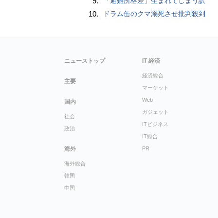
9.
「避難所格差」生まれてしまう訳
10.
ドラム缶のクマ溺死させ批判殺到
ニューストップ
IT 経済
経済総合
主要
マーケット
Web
国内
ガジェット
社会
ITビジネス
政治
IT総合
海外
PR
海外総合
韓国
中国