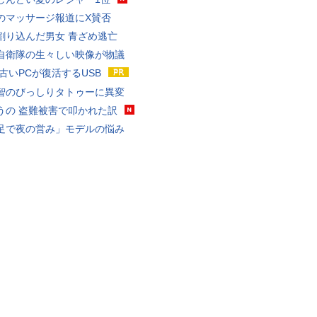
のマッサージ報道にX賛否
割り込んだ男女 青ざめ逃亡
自衛隊の生々しい映像が物議
 古いPCが復活するUSB
智のびっしりタトゥーに異変
うの 盗難被害で叩かれた訳
足で夜の営み」モデルの悩み