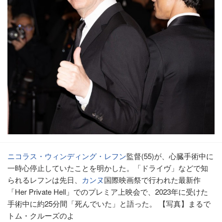
ニコラス・ウィンディング・レフン
監督(55)が、心臓手術中に
一時心停止していたことを明かした。「ドライヴ」などで知
られるレフンは先日、
カンヌ
国際映画祭で行われた最新作
「Her Private Hell」でのプレミア上映会で、2023年に受けた
手術中に約25分間「死んでいた」と語った。 【写真】まるで
トム・クルーズのよ