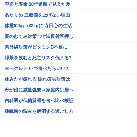
容姿と寿命 28年追跡で見えた差
あたりめ 血糖値を上げない理由
体重62kg→82kgに 寺田心の生活
夏のむくみ対策 ツボ&反射区押し
紫外線対策がビタミンD不足に
緑茶を飲むと死亡リスク低まる?
ヨーグルト いつ食べたらいい?
休みだが疲れる 隠れ疲労対策は
母が娘に減量強要→家庭内別居へ
内科医が低糖質麺を食べ比べ検証
睡眠時の悩みを解消する過ごし方