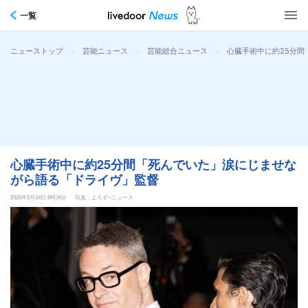
一覧
>
>
>
心臓手術中に約25分
ニューストップ
芸能ニュース
芸能総合ニュース
心臓手術中に約25分間「死んでいた」涙にじませな
がら語る「ドライヴ」監督
2026年5月24日 8時30分
写真：よろず~ニュース