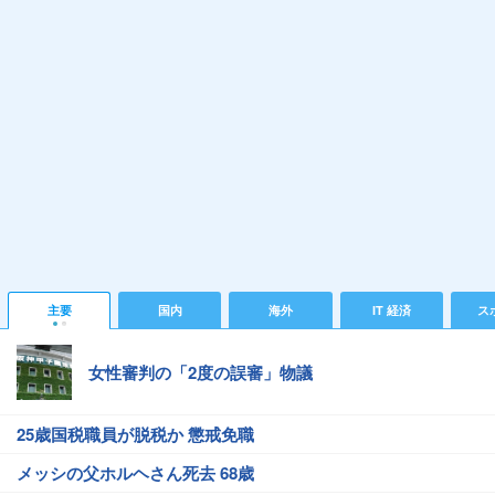
主要
国内
海外
IT 経済
ス
女性審判の「2度の誤審」物議
25歳国税職員が脱税か 懲戒免職
メッシの父ホルヘさん死去 68歳