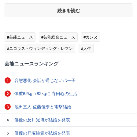
続きを読む
#芸能ニュース
#芸能総合ニュース
#カンヌ
#ニコラス・ウィンディング・レフン
#人生
#フランケンシュタイン
芸能ニュースランキング
容態悪化 会話が通じないパー子
1
体重62kg→82kgに 寺田心の生活
2
池田直人 佐藤佳奈と電撃結婚
3
俳優の及川光博が結婚を発表
4
俳優の戸塚純貴が結婚を発表
5