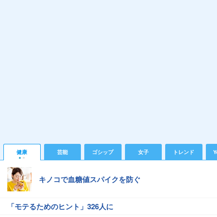
健康
芸能
ゴシップ
女子
トレンド
Y
キノコで血糖値スパイクを防ぐ
「モテるためのヒント」326人に