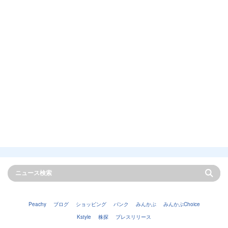
Peachy
ブログ
ショッピング
バンク
みんかぶ
みんかぶChoice
Kstyle
株探
プレスリリース