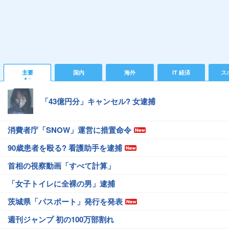
主要
国内
海外
IT 経済
ス
「43億円分」キャンセル? 女逮捕
消費者庁「SNOW」運営に措置命令
90歳患者を殴る? 看護助手を逮捕
首相の視察動画「すべて計算」
「女子トイレに全裸の男」逮捕
茨城県「パスポート」発行を発表
週刊ジャンプ 初の100万部割れ