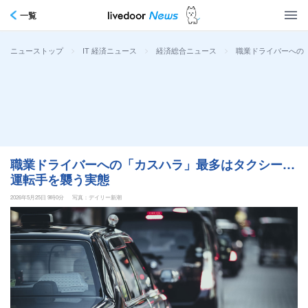
一覧
>
>
>
職業ドライバーへの
ニューストップ
IT 経済ニュース
経済総合ニュース
職業ドライバーへの「カスハラ」最多はタクシー…
運転手を襲う実態
2026年5月25日 9時0分
写真：デイリー新潮