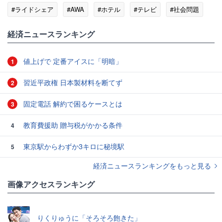
#ライドシェア
#AWA
#ホテル
#テレビ
#社会問題
#メディア
経済ニュースランキング
値上げで 定番アイスに「明暗」
1
習近平政権 日本製材料を断てず
2
固定電話 解約で困るケースとは
3
教育費援助 贈与税がかかる条件
4
東京駅からわずか3キロに秘境駅
5
経済ニュースランキングをもっと見る
画像アクセスランキング
りくりゅうに「そろそろ飽きた」