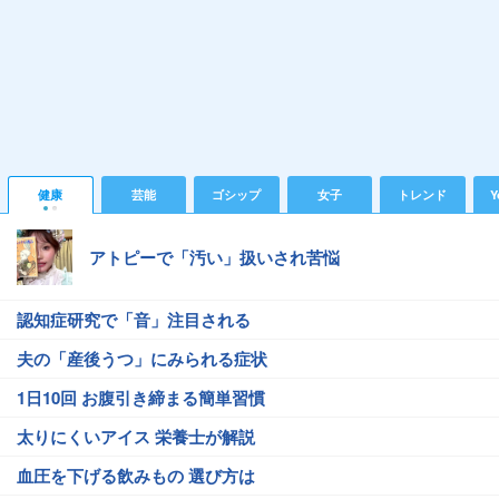
健康
芸能
ゴシップ
女子
トレンド
Y
アトピーで「汚い」扱いされ苦悩
認知症研究で「音」注目される
夫の「産後うつ」にみられる症状
1日10回 お腹引き締まる簡単習慣
太りにくいアイス 栄養士が解説
血圧を下げる飲みもの 選び方は