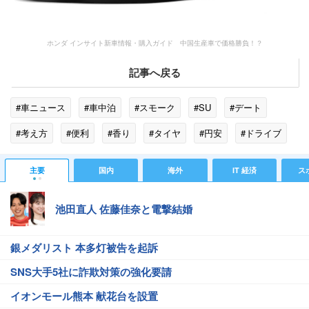
ホンダ インサイト新車情報・購入ガイド 中国生産車で価格勝負！？
記事へ戻る
#車ニュース
#車中泊
#スモーク
#SU
#デート
#考え方
#便利
#香り
#タイヤ
#円安
#ドライブ
#BYD
#クロスオーバー
#インサイト
#ガソリン
主要
国内
海外
IT 経済
ス
#ゴリ
池田直人 佐藤佳奈と電撃結婚
銀メダリスト 本多灯被告を起訴
SNS大手5社に詐欺対策の強化要請
イオンモール熊本 献花台を設置