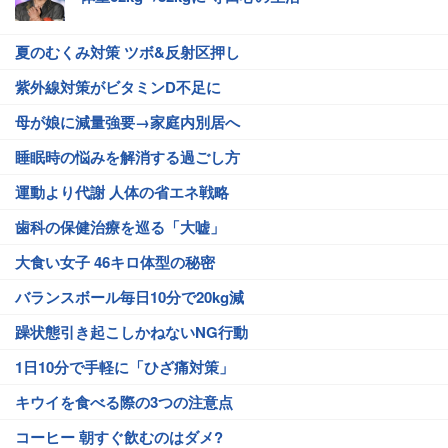
夏のむくみ対策 ツボ&反射区押し
紫外線対策がビタミンD不足に
母が娘に減量強要→家庭内別居へ
睡眠時の悩みを解消する過ごし方
運動より代謝 人体の省エネ戦略
歯科の保健治療を巡る「大嘘」
大食い女子 46キロ体型の秘密
バランスボール毎日10分で20kg減
躁状態引き起こしかねないNG行動
1日10分で手軽に「ひざ痛対策」
キウイを食べる際の3つの注意点
コーヒー 朝すぐ飲むのはダメ?