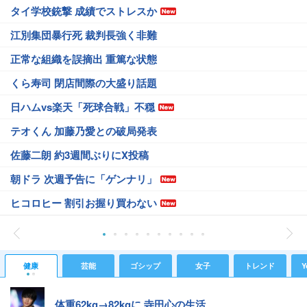
タイ学校銃撃 成績でストレスか
江別集団暴行死 裁判長強く非難
正常な組織を誤摘出 重篤な状態
くら寿司 閉店間際の大盛り話題
日ハムvs楽天「死球合戦」不穏
テオくん 加藤乃愛との破局発表
佐藤二朗 約3週間ぶりにX投稿
朝ドラ 次週予告に「ゲンナリ」
ヒコロヒー 割引お握り買わない
健康
芸能
ゴシップ
女子
トレンド
Y
体重62kg→82kgに 寺田心の生活