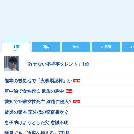
主要
国内
海外
IT 経済
ス
「許せない不祥事タレント」1位
熊本の被災地で「火事場泥棒」か
車中泊で女性死亡 遺族の胸中
愛知で19歳女性死亡 線路に侵入?
被災の熊本 室外機の窃盗相次ぐ
息子助けようとした父 意識不明
猛暑でも「冷房を控える」7割超