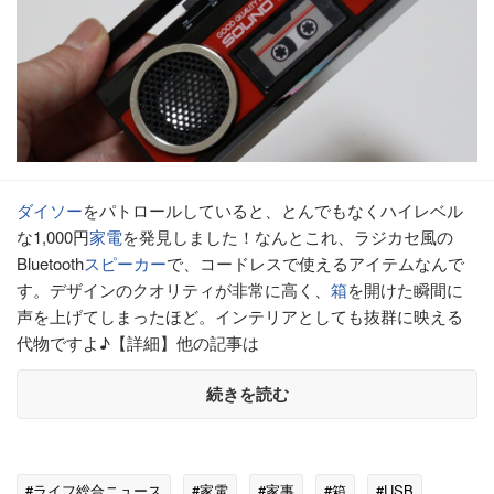
ダイソー
をパトロールしていると、とんでもなくハイレベル
な1,000円
家電
を発見しました！なんとこれ、ラジカセ風の
Bluetooth
スピーカー
で、コードレスで使えるアイテムなんで
す。デザインのクオリティが非常に高く、
箱
を開けた瞬間に
声を上げてしまったほど。インテリアとしても抜群に映える
代物ですよ♪【詳細】他の記事は
続きを読む
#ライフ総合ニュース
#家電
#家事
#箱
#USB