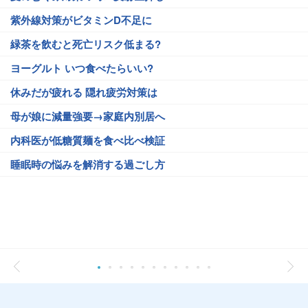
紫外線対策がビタミンD不足に
緑茶を飲むと死亡リスク低まる?
ヨーグルト いつ食べたらいい?
休みだが疲れる 隠れ疲労対策は
母が娘に減量強要→家庭内別居へ
内科医が低糖質麺を食べ比べ検証
睡眠時の悩みを解消する過ごし方