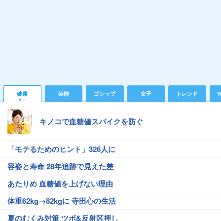
健康
芸能
ゴシップ
女子
トレンド
Y
キノコで血糖値スパイクを防ぐ
「モテるためのヒント」326人に
容姿と寿命 28年追跡で見えた差
あたりめ 血糖値を上げない理由
体重62kg→82kgに 寺田心の生活
夏のむくみ対策 ツボ&反射区押し