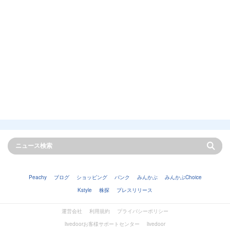
Peachy
ブログ
ショッピング
バンク
みんかぶ
みんかぶChoice
Kstyle
株探
プレスリリース
運営会社
利用規約
プライバシーポリシー
livedoorお客様サポートセンター
livedoor