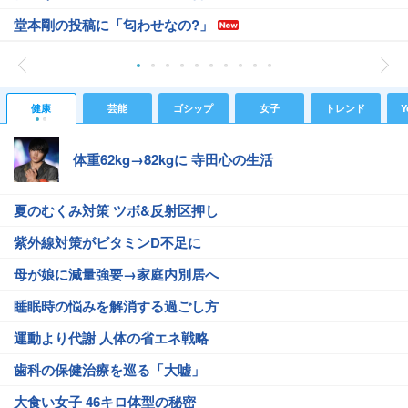
堂本剛の投稿に「匂わせなの?」
健康
芸能
ゴシップ
女子
トレンド
Y
体重62kg→82kgに 寺田心の生活
夏のむくみ対策 ツボ&反射区押し
紫外線対策がビタミンD不足に
母が娘に減量強要→家庭内別居へ
睡眠時の悩みを解消する過ごし方
運動より代謝 人体の省エネ戦略
歯科の保健治療を巡る「大嘘」
大食い女子 46キロ体型の秘密