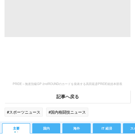
PRIDE～無差別級GP 2ndROUNDのカードを発表する高田延彦PRIDE統括本部長
記事へ戻る
#スポーツニュース
#国内格闘技ニュース
主要
国内
海外
IT 経済
ス