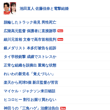
池田直人 佐藤佳奈と電撃結婚
脱輪したトラック発見 男性死亡
広陵高元監督 保護者に直接謝罪
細川元首相 文春で高市首相批判
銀メダリスト 本多灯被告を起訴
タイ学校銃撃 成績でストレスか
正常な組織を誤摘出 重篤な状態
れいわの新党名「覚えづらい」
楽天から死球5個 新庄監督が苦言
マイケル・ジャクソン来日秘話
ヒコロヒー 割引お握り買わない
神田うの「三角ハゲ」治療法告白