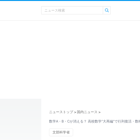
ニューストップ
国内ニュース
>
>
数学A・B・Cが消える？ 高校数学“大再編”で行列復活・数
文部科学省