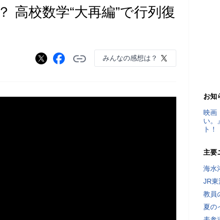
？ 高校数学“大再編”で行列復
みんなの感想は？
お知
映画
い。
ト！
主要
海水
JR
教員
夏の
表参