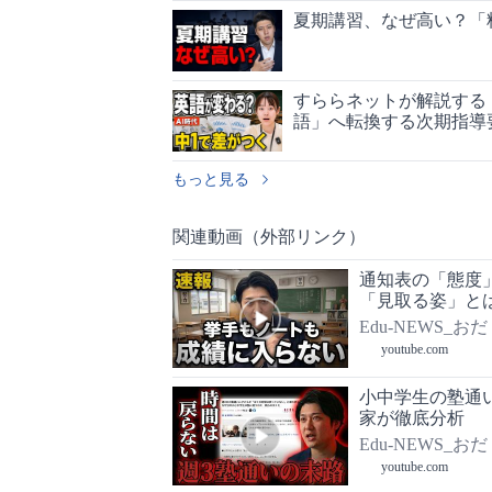
夏期講習、なぜ高い？「
すららネットが解説する
語」へ転換する次期指導
もっと見る
関連動画（外部リンク）
通知表の「態度
「見取る姿」と
Edu-NEWS_おだ
youtube.com
小中学生の塾通
家が徹底分析
Edu-NEWS_おだ
youtube.com