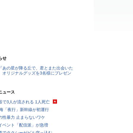
らせ
『あの星が降る丘で、君とまた出会いた
』オリジナルグッズを3名様にプレゼン
ニュース
浴で3人が流される 1人死亡
東海「夜行」新幹線が初運行
の性暴力 止まらないワケ
イベント「配信派」が急増
道でタクシーがビル突っ込む