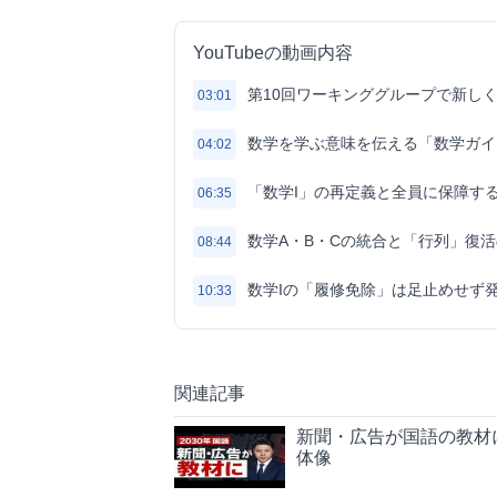
YouTubeの動画内容
第10回ワーキンググループで新し
03:01
数学を学ぶ意味を伝える「数学ガイ
04:02
「数学I」の再定義と全員に保障す
06:35
数学A・B・Cの統合と「行列」復
08:44
数学Iの「履修免除」は足止めせず
10:33
関連記事
新聞・広告が国語の教材
体像