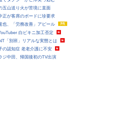
の五山送り火が苦境に直面
中正が客席のボードに珍要求
竜也、「労務改善」アピール
ouTuber 白ビキニ加工否定
VANT「別班」リアルな実態とは
子の認知症 老老介護に不安
ラジ中田、帰国後初のTV出演