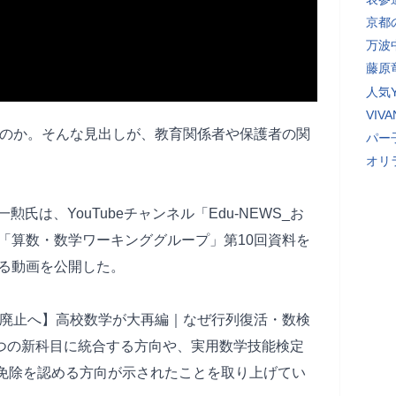
京都
万波
藤原
人気Y
VI
るのか。そんな見出しが、教育関係者や保護者の関
パー
オリ
勲氏は、YouTubeチャンネル「Edu-NEWS_お
「算数・数学ワーキンググループ」第10回資料を
る動画を公開した。
式廃止へ】高校数学が大再編｜なぜ行列復活・数検
1つの新科目に統合する方向や、実用数学技能検定
修免除を認める方向が示されたことを取り上げてい