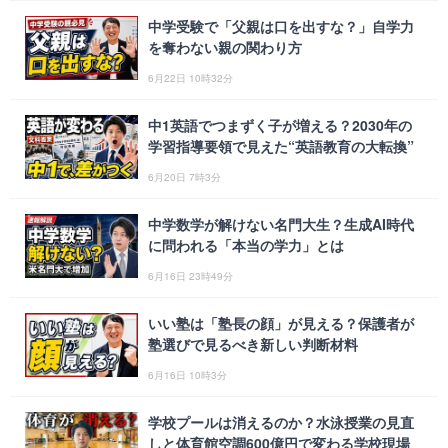
中学受験で「父親は口を出すな？」自学力
を奪わない親の関わり方
6月22日 10時32分
中1英語でつまずく子が増える？2030年の
学習指導要領で見えた“英語教育の大転換”
6月20日 7時3分
中学数学が解けない名門大生？生成AI時代
に問われる「本当の学力」とは
6月16日 23時49分
いい塾は「塾長の顔」が見える？保護者が
塾選びで見るべき新しい判断材料
6月16日 10時3分
学校プールは消えるのか？水泳授業の見直
しと体育館空調600億円で変わる学校現場