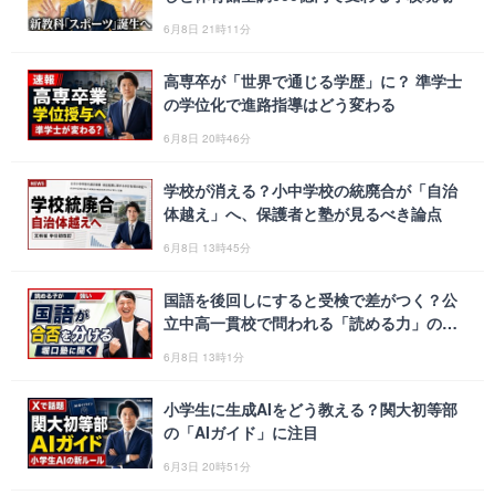
6月8日 21時11分
高専卒が「世界で通じる学歴」に？ 準学士
の学位化で進路指導はどう変わる
6月8日 20時46分
学校が消える？小中学校の統廃合が「自治
体越え」へ、保護者と塾が見るべき論点
6月8日 13時45分
国語を後回しにすると受検で差がつく？公
立中高一貫校で問われる「読める力」の現
実
6月8日 13時1分
小学生に生成AIをどう教える？関大初等部
の「AIガイド」に注目
6月3日 20時51分