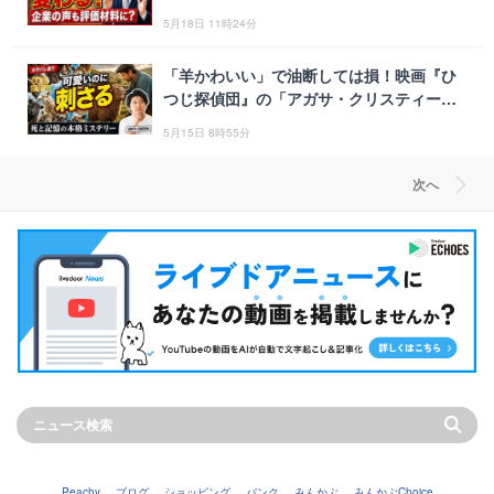
なる
5月18日 11時24分
「羊かわいい」で油断しては損！映画『ひ
つじ探偵団』の「アガサ・クリスティー
的」な魅力
5月15日 8時55分
次へ
Peachy
ブログ
ショッピング
バンク
みんかぶ
みんかぶChoice