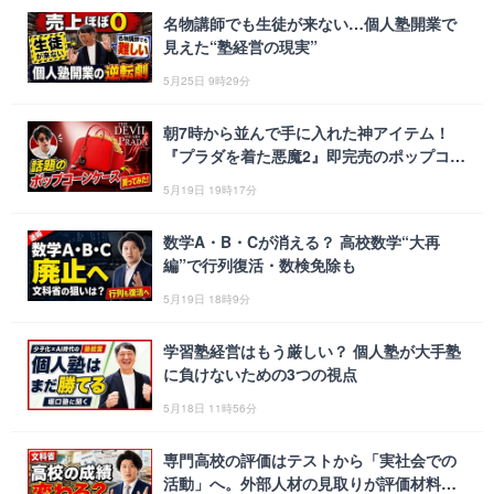
名物講師でも生徒が来ない…個人塾開業で
見えた“塾経営の現実”
5月25日 9時29分
朝7時から並んで手に入れた神アイテム！
『プラダを着た悪魔2』即完売のポップコー
ンケースを開封レビュー
5月19日 19時17分
数学A・B・Cが消える？ 高校数学“大再
編”で行列復活・数検免除も
5月19日 18時9分
学習塾経営はもう厳しい？ 個人塾が大手塾
に負けないための3つの視点
5月18日 11時56分
専門高校の評価はテストから「実社会での
活動」へ。外部人材の見取りが評価材料に