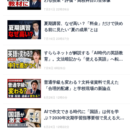
わる授業・評価・高校科目の全体像
7月31日 22時39分
夏期講習、なぜ高い？「料金」だけで決め
る前に見たい“夏の成果”とは
7月16日 23時37分
すららネットが解説する「AI時代の英語教
育」。文法暗記から「使える英語」へ転換
する次期指導要領の全貌
7月9日 6時26分
普通学級も変わる？文科省資料で見えた
「合理的配慮」と学校現場の新論点
6月29日 12時0分
AIで作文できる時代に「国語」は何を学
ぶ？2030年次期学習指導要領で見える大転
換
6月24日 12時22分