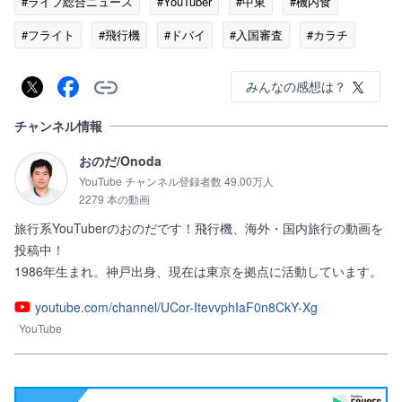
#ライフ総合ニュース
#YouTuber
#中東
#機内食
#フライト
#飛行機
#ドバイ
#入国審査
#カラチ
みんなの感想は？
チャンネル情報
おのだ/Onoda
YouTube チャンネル登録者数 49.00万人
2279 本の動画
旅行系YouTuberのおのだです！飛行機、海外・国内旅行の動画を
投稿中！

1986年生まれ。神戸出身、現在は東京を拠点に活動しています。
youtube.com/channel/UCor-ItevvphIaF0n8CkY-Xg
YouTube