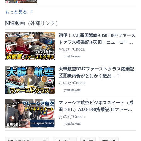
へ
もっと見る
関連動画（外部リンク）
初便！JAL新国際線A350-1000ファース
トクラス搭乗記✈️羽田→ニューヨーク
【200万円】
おのだ/Onoda
youtube.com
大韓航空B747ファーストクラス搭乗記
🇰🇷機内食がとにかく絶品…！
おのだ/Onoda
youtube.com
マレーシア航空ビジネススイート（成
田⇒KL）A350-900搭乗記!!#ファース
トクラスで世界一周
おのだ/Onoda
youtube.com