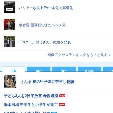
ハリアー改良 HEV一本化で高級化
板倉滉 開幕戦でまたベンチ外
「Nクールおじさん」結婚を発表
画像アクセスランキングをもっと見る
主要
国内
海外
IT 経済
ス
さんま 夏の甲子園に苦言し物議
子ども3人を2日半放置 母親逮捕
海水浴場 中学生と小学生が死亡