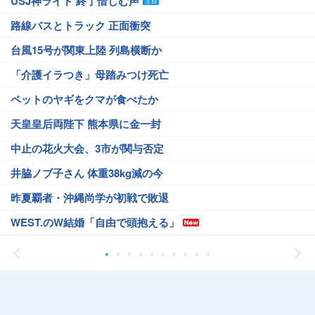
USJ神ライド 終了惜しむ声
路線バスとトラック 正面衝突
台風15号が関東上陸 列島横断か
「介護イラつき」母踏みつけ死亡
ペットのヤギをクマが食べたか
天皇皇后両陛下 熊本県に金一封
中止の花火大会、3市が関与否定
井脇ノブ子さん 体重38kg減の今
昨夏覇者・沖縄尚学が初戦で敗退
WEST.のW結婚「自由で頭抱える」