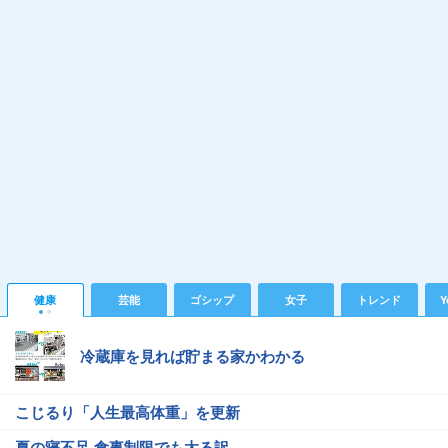
健康
芸能
ゴシップ
女子
トレンド
Y
冷蔵庫を見れば貯まる家かわかる
こじるり「人生最高体重」を更新
夏の寝不足 食事制限でも太る訳