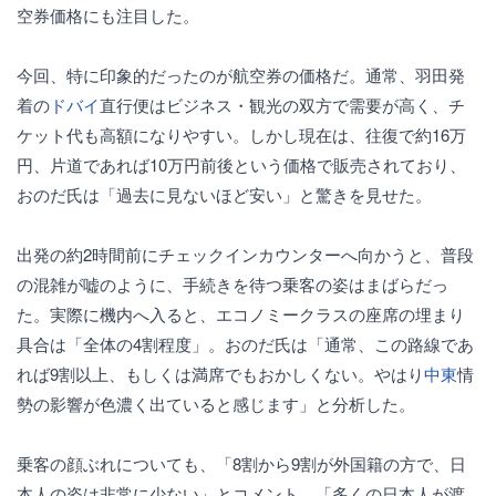
空券価格にも注目した。
今回、特に印象的だったのが航空券の価格だ。通常、羽田発
着の
ドバイ
直行便はビジネス・観光の双方で需要が高く、チ
ケット代も高額になりやすい。しかし現在は、往復で約16万
円、片道であれば10万円前後という価格で販売されており、
おのだ氏は「過去に見ないほど安い」と驚きを見せた。
出発の約2時間前にチェックインカウンターへ向かうと、普段
の混雑が嘘のように、手続きを待つ乗客の姿はまばらだっ
た。実際に機内へ入ると、エコノミークラスの座席の埋まり
具合は「全体の4割程度」。おのだ氏は「通常、この路線であ
れば9割以上、もしくは満席でもおかしくない。やはり
中東
情
勢の影響が色濃く出ていると感じます」と分析した。
乗客の顔ぶれについても、「8割から9割が外国籍の方で、日
本人の姿は非常に少ない」とコメント。「多くの日本人が渡