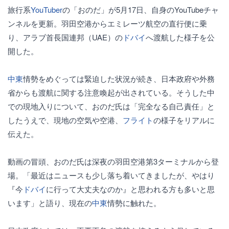
旅行系
YouTuber
の「おのだ」が5月17日、自身のYouTubeチャ
ンネルを更新。羽田空港からエミレーツ航空の直行便に乗
り、アラブ首長国連邦（UAE）の
ドバイ
へ渡航した様子を公
開した。
中東
情勢をめぐっては緊迫した状況が続き、日本政府や外務
省からも渡航に関する注意喚起が出されている。そうした中
での現地入りについて、おのだ氏は「完全なる自己責任」と
したうえで、現地の空気や空港、
フライト
の様子をリアルに
伝えた。
動画の冒頭、おのだ氏は深夜の羽田空港第3ターミナルから登
場。「最近はニュースも少し落ち着いてきましたが、やはり
『今
ドバイ
に行って大丈夫なのか』と思われる方も多いと思
います」と語り、現在の
中東
情勢に触れた。