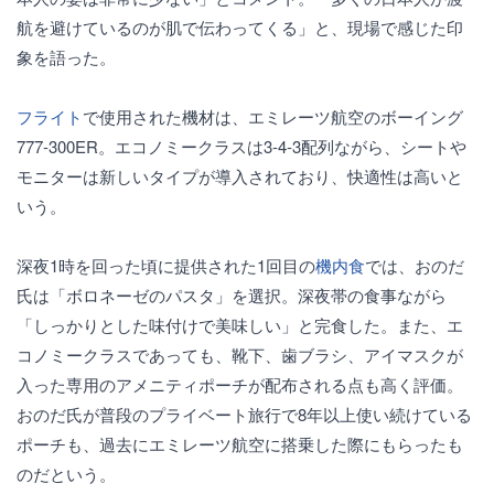
航を避けているのが肌で伝わってくる」と、現場で感じた印
象を語った。
フライト
で使用された機材は、エミレーツ航空のボーイング
777-300ER。エコノミークラスは3-4-3配列ながら、シートや
モニターは新しいタイプが導入されており、快適性は高いと
いう。
深夜1時を回った頃に提供された1回目の
機内食
では、おのだ
氏は「ボロネーゼのパスタ」を選択。深夜帯の食事ながら
「しっかりとした味付けで美味しい」と完食した。また、エ
コノミークラスであっても、靴下、歯ブラシ、アイマスクが
入った専用のアメニティポーチが配布される点も高く評価。
おのだ氏が普段のプライベート旅行で8年以上使い続けている
ポーチも、過去にエミレーツ航空に搭乗した際にもらったも
のだという。