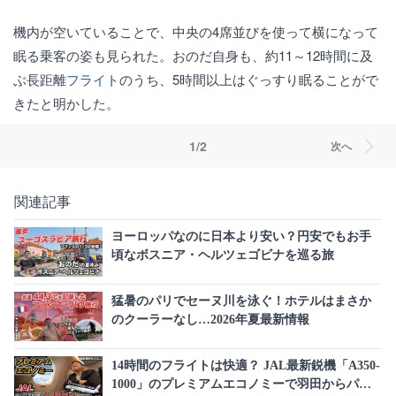
機内が空いていることで、中央の4席並びを使って横になって
眠る乗客の姿も見られた。おのだ自身も、約11～12時間に及
ぶ長距離
フライト
のうち、5時間以上はぐっすり眠ることがで
きたと明かした。
1/2
次へ
関連記事
ヨーロッパなのに日本より安い？円安でもお手
頃なボスニア・ヘルツェゴビナを巡る旅
猛暑のパリでセーヌ川を泳ぐ！ホテルはまさか
のクーラーなし…2026年夏最新情報
14時間のフライトは快適？ JAL最新鋭機「A350-
1000」のプレミアムエコノミーで羽田からパリ