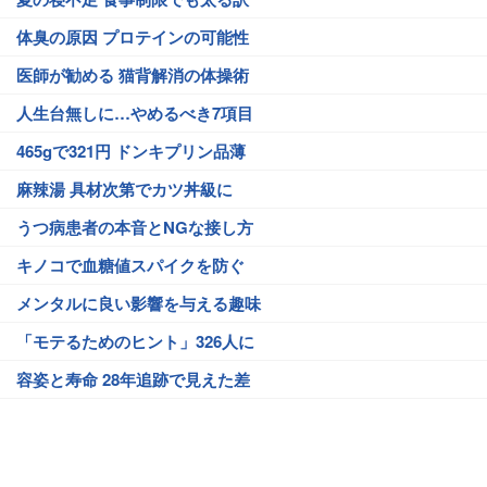
体臭の原因 プロテインの可能性
医師が勧める 猫背解消の体操術
人生台無しに…やめるべき7項目
465gで321円 ドンキプリン品薄
麻辣湯 具材次第でカツ丼級に
うつ病患者の本音とNGな接し方
キノコで血糖値スパイクを防ぐ
メンタルに良い影響を与える趣味
「モテるためのヒント」326人に
容姿と寿命 28年追跡で見えた差