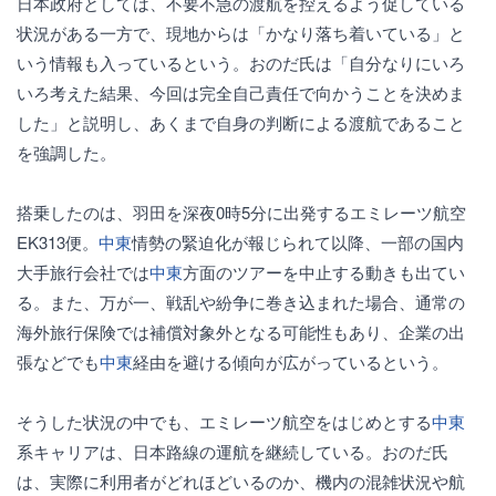
日本政府としては、不要不急の渡航を控えるよう促している
状況がある一方で、現地からは「かなり落ち着いている」と
いう情報も入っているという。おのだ氏は「自分なりにいろ
いろ考えた結果、今回は完全自己責任で向かうことを決めま
した」と説明し、あくまで自身の判断による渡航であること
を強調した。
搭乗したのは、羽田を深夜0時5分に出発するエミレーツ航空
EK313便。
中東
情勢の緊迫化が報じられて以降、一部の国内
大手旅行会社では
中東
方面のツアーを中止する動きも出てい
る。また、万が一、戦乱や紛争に巻き込まれた場合、通常の
海外旅行保険では補償対象外となる可能性もあり、企業の出
張などでも
中東
経由を避ける傾向が広がっているという。
そうした状況の中でも、エミレーツ航空をはじめとする
中東
系キャリアは、日本路線の運航を継続している。おのだ氏
は、実際に利用者がどれほどいるのか、機内の混雑状況や航