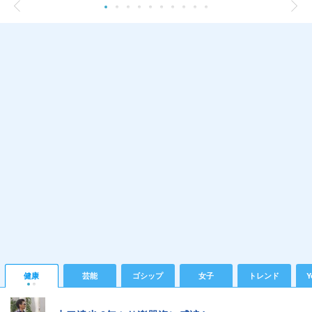
健康
芸能
ゴシップ
女子
トレンド
Y