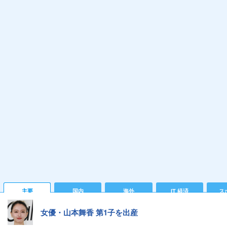
主要
国内
海外
IT 経済
ス
女優・山本舞香 第1子を出産