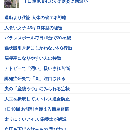
山口達也 8年ぶり楽器姿に感涙か
運動より代謝 人体の省エネ戦略
大食い女子 46キロ体型の秘密
バランスボール毎日10分で20kg減
躁状態引き起こしかねないNG行動
脳梗塞になりやすい人の特徴
アトピーで「汚い」扱いされ苦悩
認知症研究で「音」注目される
夫の「産後うつ」にみられる症状
大豆を摂取してストレス過食防止
1日10回 お腹引き締まる簡単習慣
太りにくいアイス 栄養士が解説
血圧を下げる飲みもの 選び方は