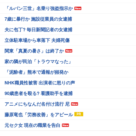
「ルパン三世」名乗り強盗指示か
7歳に暴行か 施設従業員の女逮捕
夫に包丁? 毎日新聞記者の女逮捕
立体駐車場から車落下 夫婦死傷
関東「真夏の暑さ」は終了か
家の隣が民泊「トラウマなった」
「泥酔者」熊本で通報が頻発か
NHK職員性被害 出演者に怒りの声
90歳患者を殴る? 看護助手を逮捕
アニメにちなんだ名付け流行 尼
藤原竜也「労務改善」をアピール
元セク女 現在の職業を告白