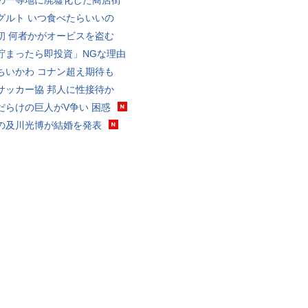
の一等地に廃墟化した商店街
グルト いつ食べたらいいの
初 何者かがオービスを盗む
貯まったら即投資」NGな理由
ちいかわ コナン超え期待も
サッカー協 邦人に性接待か
だらけの巨人がV争い 困惑
の及川光博が結婚を発表