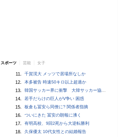
スポーツ
芸能
女子
11.
千賀滉大 メッツで居場所なしか
12.
本多被告 時速50キロ以上超過か
13.
韓国サッカー界に衝撃 大韓サッカー協会に外国人審判への“性的接待”疑惑 韓国メディアが報道
14.
若手だらけの巨人がV争い 困惑
15.
板倉も冨安ら同僚に? 関係者指摘
16.
ついにきた 冨安の朗報に沸く
17.
有明高校、9回2死から大逆転勝利
18.
久保優太 10代女性との結婚報告