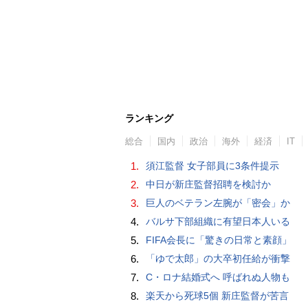
ランキング
総合
国内
政治
海外
経済
IT
1.
須江監督 女子部員に3条件提示
2.
中日が新庄監督招聘を検討か
3.
巨人のベテラン左腕が「密会」か
4.
バルサ下部組織に有望日本人いる
5.
FIFA会長に「驚きの日常と素顔」
6.
「ゆで太郎」の大卒初任給が衝撃
7.
C・ロナ結婚式へ 呼ばれぬ人物も
8.
楽天から死球5個 新庄監督が苦言