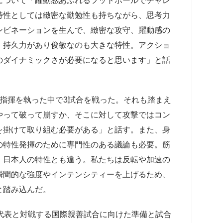
ついて「躍動感あふれるフットボールでチャレ
特性としては緻密な勤勉性も持ちながら、思考力
ンビネーションを生んで、緻密な攻守、躍動感の
。持久力があり俊敏なのも大きな特性。アクショ
のダイナミックさが必要になると思います」と話
指揮を執った中で3試合を戦った。それも踏まえ
やって破って崩すか、そこに対して攻撃ではコン
を掛けて取り組む必要がある」と話す。また、身
の特性発揮のために専門性のある議論も必要。筋
）日本人の特性とも違う。私たちは反転や加速の
瞬間的な強度やインテンシティーを上げるため、
と踏み込んだ。
代表と対戦する国際親善試合に向けた準備と試合