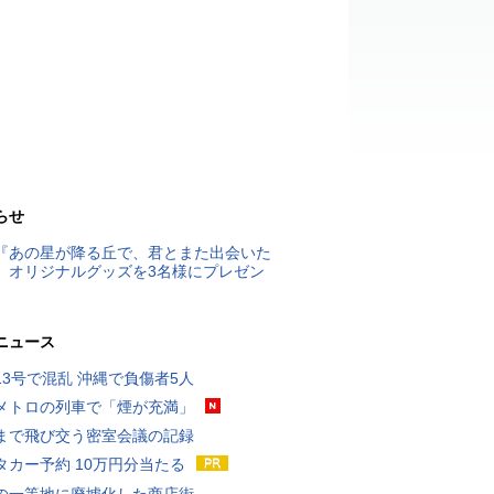
らせ
『あの星が降る丘で、君とまた出会いた
』オリジナルグッズを3名様にプレゼン
ニュース
13号で混乱 沖縄で負傷者5人
メトロの列車で「煙が充満」
まで飛び交う密室会議の記録
タカー予約 10万円分当たる