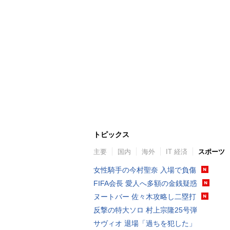
トピックス
主要
国内
海外
IT 経済
スポーツ
女性騎手の今村聖奈 入場で負傷
FIFA会長 愛人へ多額の金銭疑惑
ヌートバー 佐々木攻略し二塁打
反撃の特大ソロ 村上宗隆25号弾
サヴィオ 退場「過ちを犯した」