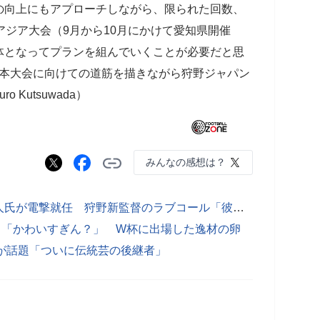
の向上にもアプローチしながら、限られた回数、
アジア大会（9月から10月にかけて愛知県開催
体となってプランを組んでいくことが必要だと思
杯本大会に向けての道筋を描きながら狩野ジャパン
o Kutsuwada）
みんなの感想は？
なでしこジャパン、コーチに内田篤人氏が電撃就任 狩野新監督のラブコール「彼が必要だと」
使」「かわいすぎん？」 W杯に出場した逸材の卵
”が話題「ついに伝統芸の後継者」