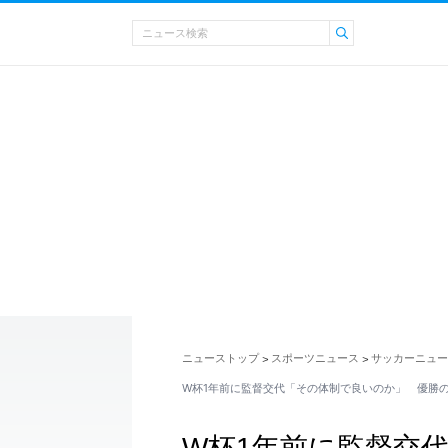
ニューストップ
スポーツニュース
サッカーニュー
>
>
W杯1年前に監督交代「その体制で良いのか」 優勝
W杯1年前に監督交