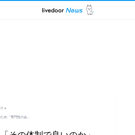
ス
>
のため「専門性のあ…
代「その体制で良いのか」