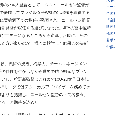
大阪
に初の外国人監督としてニルス・ニールセン監督が
ヨー
プで優勝してブラジル女子W杯の出場権を獲得する
全国
末に契約満了での退任が発表され、ニールセン監督
「金
映画
新監督が就任する運びになった。JFAの宮本恒靖
韓国
再び世界一になるところから逆算した時に、その
若手
した方が良いのか、様々に検討した結果この決断
俳優
経験、戦術の浸透、構築力、チームマネージメン
手の特性を生かしながら世界で勝つ明確なプラン
とし、狩野新監督はこれまでにU-20女子日本代
WEリーグではテクニカルアドバイザーを務めてき
誰よりも把握し、ニールセン監督の下で名参謀、
いる」と期待を込めた。