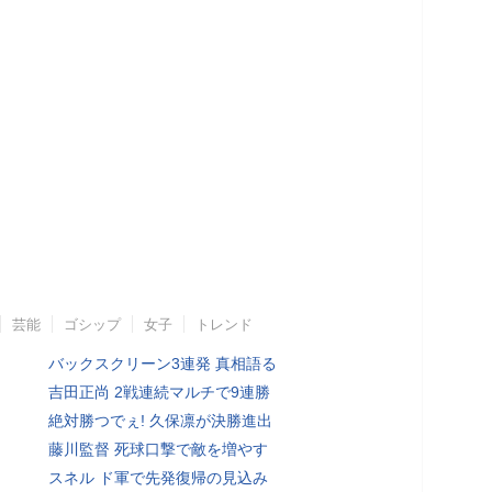
芸能
ゴシップ
女子
トレンド
バックスクリーン3連発 真相語る
吉田正尚 2戦連続マルチで9連勝
絶対勝つでぇ! 久保凛が決勝進出
藤川監督 死球口撃で敵を増やす
スネル ド軍で先発復帰の見込み