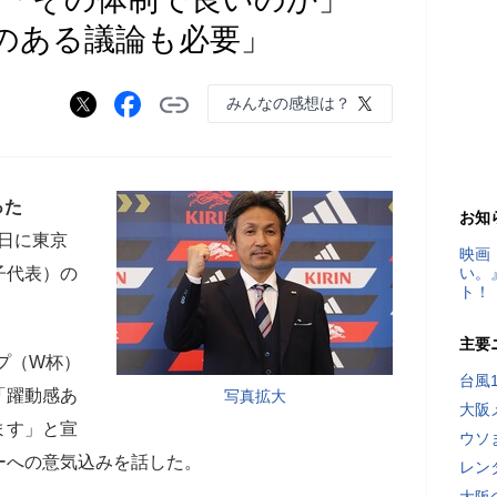
のある議論も必要」
みんなの感想は？
った
お知
8日に東京
映画
子代表）の
い。
ト！
主要
プ（W杯）
台風
「躍動感あ
写真拡大
大阪
ます」と宣
ウソ
ーへの意気込みを話した。
レン