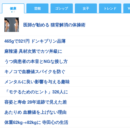
健康
芸能
ゴシップ
女子
トレンド
Y
医師が勧める 猫背解消の体操術
465gで321円 ドンキプリン品薄
麻辣湯 具材次第でカツ丼級に
うつ病患者の本音とNGな接し方
キノコで血糖値スパイクを防ぐ
メンタルに良い影響を与える趣味
「モテるためのヒント」326人に
容姿と寿命 28年追跡で見えた差
あたりめ 血糖値を上げない理由
体重62kg→82kgに 寺田心の生活