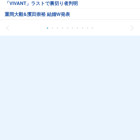
「VIVANT」ラストで裏切り者判明
重岡大毅&濱田崇裕 結婚W発表