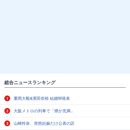
総合ニュースランキング
重岡大毅&濱田崇裕 結婚W発表
1
大阪メトロの列車で「煙が充満」
2
山崎怜奈、突然妊娠だけ公表の訳
3