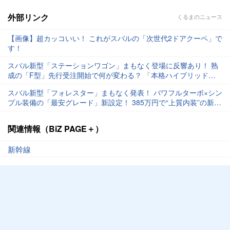
外部リンク
くるまのニュース
【画像】超カッコいい！ これがスバルの「次世代2ドアクーペ」で
す！
スバル新型「ステーションワゴン」まもなく登場に反響あり！ 熟
成の「F型」先行受注開始で何が変わる？ 「本格ハイブリッドま
で待つ！」の声もある新型「レヴォーグ」への期待とは！
スバル新型「フォレスター」まもなく発表！ パワフルターボ×シン
プル装備の「最安グレード」新設定！ 385万円で“上質内装”の新グ
レード「ツーリング」の正体とは！
関連情報（BiZ PAGE＋）
新幹線