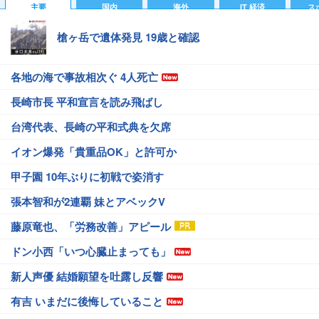
主要
国内
海外
IT 経済
ス
槍ヶ岳で遺体発見 19歳と確認
各地の海で事故相次ぐ 4人死亡
長崎市長 平和宣言を読み飛ばし
台湾代表、長崎の平和式典を欠席
イオン爆発「貴重品OK」と許可か
甲子園 10年ぶりに初戦で姿消す
張本智和が2連覇 妹とアベックV
藤原竜也、「労務改善」アピール
ドン小西「いつ心臓止まっても」
新人声優 結婚願望を吐露し反響
有吉 いまだに後悔していること