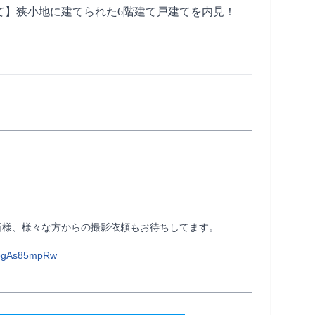
て】狭小地に建てられた6階建て戸建てを内見！
個性的な住宅にお住まいの方、設計した事務所様、様々な方からの撮影依頼もお待ちしてます。                
EbgAs85mpRw