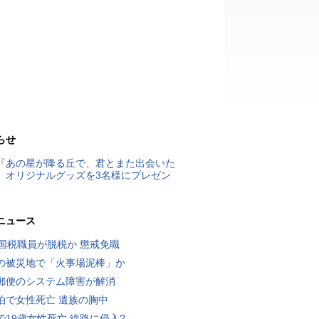
らせ
『あの星が降る丘で、君とまた出会いた
』オリジナルグッズを3名様にプレゼン
ニュース
歳国税職員が脱税か 懲戒免職
の被災地で「火事場泥棒」か
郵便のシステム障害が解消
泊で女性死亡 遺族の胸中
で19歳女性死亡 線路に侵入?