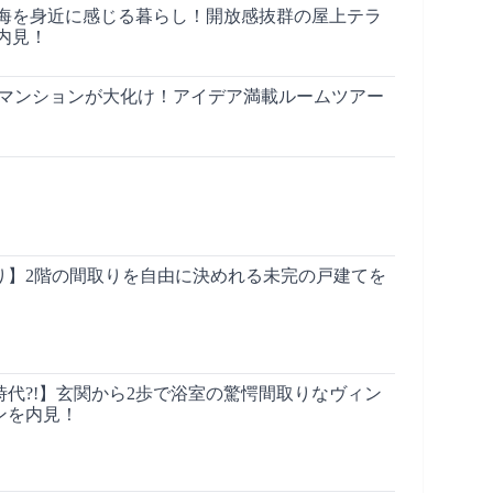
海を身近に感じる暮らし！開放感抜群の屋上テラ
内見！
年マンションが大化け！アイデア満載ルームツアー
り】2階の間取りを自由に決めれる未完の戸建てを
代?!】玄関から2歩で浴室の驚愕間取りなヴィン
ンを内見！