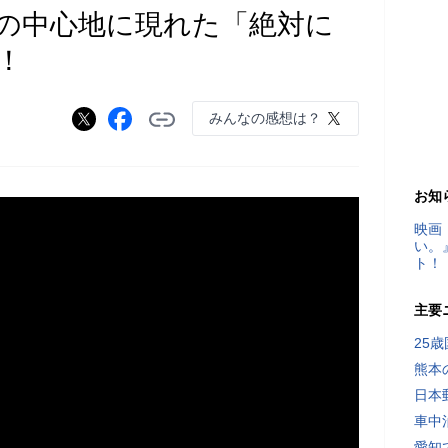
の中心地に現れた「絶対に
！
みんなの感想は？
お知
映画
い。
ト！
主要
25
熊本
日本
車中
愛知