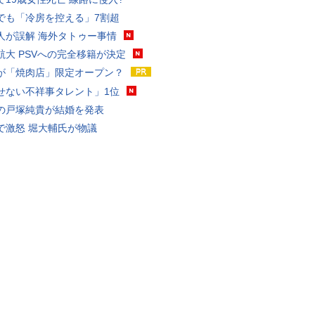
でも「冷房を控える」7割超
人が誤解 海外タトゥー事情
航大 PSVへの完全移籍が決定
が「焼肉店」限定オープン？
せない不祥事タレント」1位
の戸塚純貴が結婚を発表
で激怒 堀大輔氏が物議