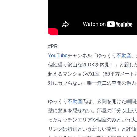
#PR
YouTube
チャンネル「ゆっくり
不動産
」
個性盛り沢山な2LDKを内見！」と題し
超えるマンションの1室（66平方メー
対にカブらない」唯一無二の空間の魅力
ゆっくり
不動産
氏は、玄関を開けた瞬間
壁に驚きを隠せない。部屋の半分以上が
ったキッチンエリアや個室のみという大
リングは特別という新しい発想」と評価