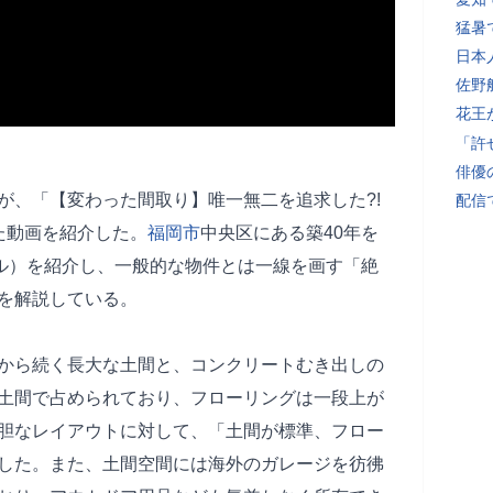
猛暑
日本
佐野
花王
「許
俳優
が、「【変わった間取り】唯一無二を追求した?!
配信
た動画を紹介した。
福岡市
中央区にある築40年を
トル）を紹介し、一般的な物件とは一線を画す「絶
を解説している。
から続く長大な土間と、コンクリートむき出しの
土間で占められており、フローリングは一段上が
胆なレイアウトに対して、「土間が標準、フロー
した。また、土間空間には海外のガレージを彷彿