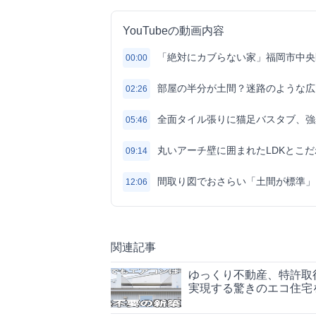
YouTubeの動画内容
「絶対にカブらない家」福岡市中央
00:00
部屋の半分が土間？迷路のような広
02:26
全面タイル張りに猫足バスタブ、強
05:46
丸いアーチ壁に囲まれたLDKとこ
09:14
間取り図でおさらい「土間が標準」
12:06
関連記事
ゆっくり不動産、特許取
実現する驚きのエコ住宅