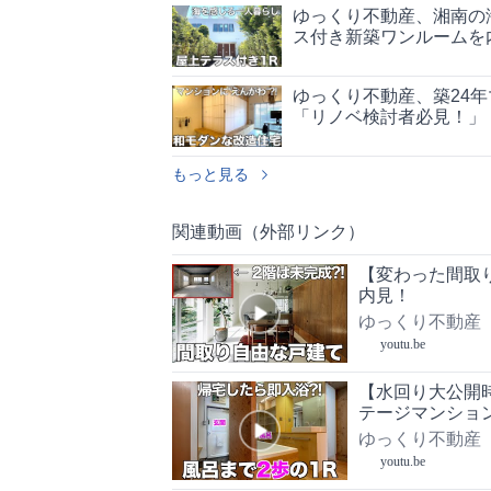
ゆっくり不動産、湘南の
ス付き新築ワンルームを
ゆっくり不動産、築24
「リノベ検討者必見！」
もっと見る
関連動画（外部リンク）
【変わった間取
内見！
ゆっくり不動産
youtu.be
【水回り大公開時
テージマンショ
ゆっくり不動産
youtu.be