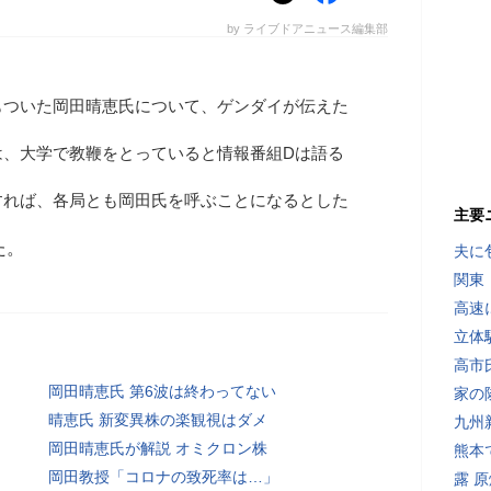
by ライブドアニュース編集部
もついた岡田晴恵氏について、ゲンダイが伝えた
は、大学で教鞭をとっていると情報番組Dは語る
すれば、各局とも岡田氏を呼ぶことになるとした
主要
た。
夫に
関東
高速
立体
高市
岡田晴恵氏 第6波は終わってない
家の
晴恵氏 新変異株の楽観視はダメ
九州
岡田晴恵氏が解説 オミクロン株
熊本
岡田教授「コロナの致死率は…」
露 