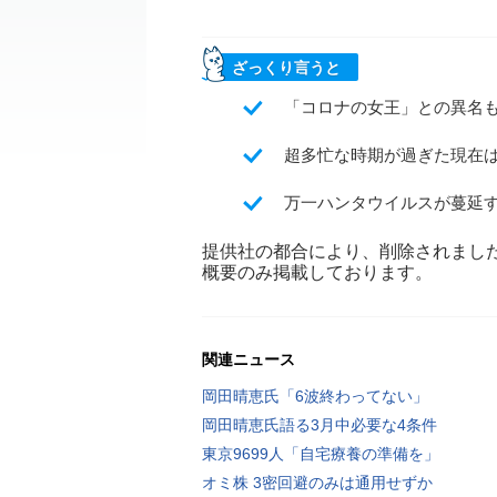
ざっくり言うと
「コロナの女王」との異名
超多忙な時期が過ぎた現在
万一ハンタウイルスが蔓延
提供社の都合により、削除されまし
概要のみ掲載しております。
関連ニュース
岡田晴恵氏「6波終わってない」
岡田晴恵氏語る3月中必要な4条件
東京9699人「自宅療養の準備を」
オミ株 3密回避のみは通用せずか