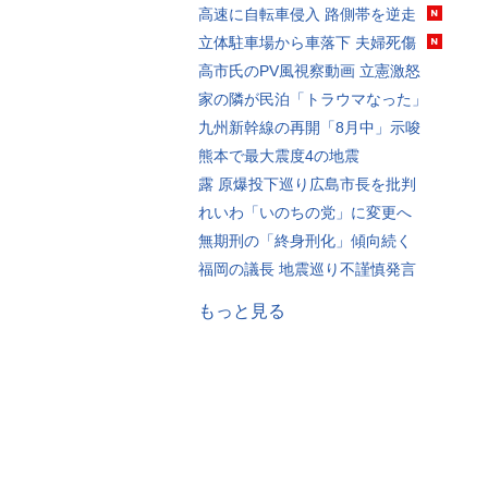
高速に自転車侵入 路側帯を逆走
立体駐車場から車落下 夫婦死傷
高市氏のPV風視察動画 立憲激怒
家の隣が民泊「トラウマなった」
九州新幹線の再開「8月中」示唆
熊本で最大震度4の地震
露 原爆投下巡り広島市長を批判
れいわ「いのちの党」に変更へ
無期刑の「終身刑化」傾向続く
福岡の議長 地震巡り不謹慎発言
もっと見る