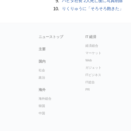
9.
ハビタ社長 2人死亡後に写真削除
10.
りくりゅうに「そろそろ飽きた」
ニューストップ
IT 経済
経済総合
主要
マーケット
Web
国内
ガジェット
社会
ITビジネス
政治
IT総合
海外
PR
海外総合
韓国
中国