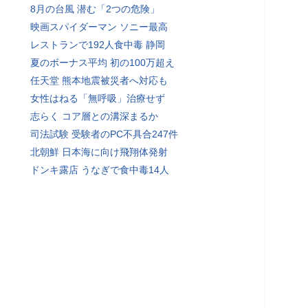
8月の台風 潜む「2つの危険」
映画スパイダーマン ソニー最高
レストランで192人食中毒 静岡
夏のボーナス平均 初の100万超え
任天堂 熊本地震被災者へ対応も
女性はねる「無呼吸」治療せず
志らく コア層との溝深まるか
司法試験 受験者のPC不具合247件
北朝鮮 日本海に向け飛翔体発射
ドンキ露店 うなぎで食中毒14人