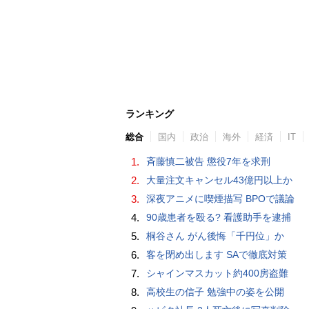
ランキング
総合
国内
政治
海外
経済
IT
1.
斉藤慎二被告 懲役7年を求刑
2.
大量注文キャンセル43億円以上か
3.
深夜アニメに喫煙描写 BPOで議論
4.
90歳患者を殴る? 看護助手を逮捕
5.
桐谷さん がん後悔「千円位」か
6.
客を閉め出します SAで徹底対策
7.
シャインマスカット約400房盗難
8.
高校生の信子 勉強中の姿を公開