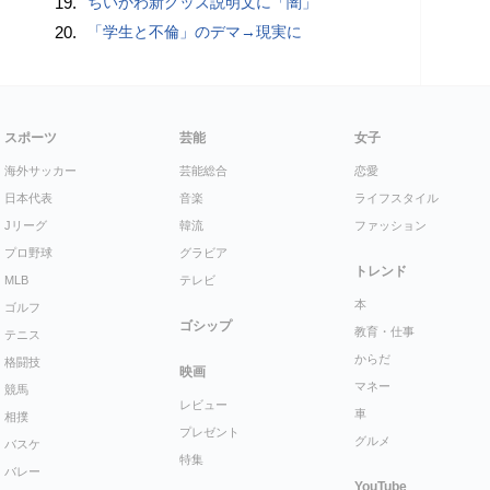
19.
ちいかわ新グッズ説明文に「闇」
20.
「学生と不倫」のデマ→現実に
スポーツ
芸能
女子
海外サッカー
芸能総合
恋愛
日本代表
音楽
ライフスタイル
Jリーグ
韓流
ファッション
プロ野球
グラビア
トレンド
MLB
テレビ
本
ゴルフ
ゴシップ
教育・仕事
テニス
からだ
格闘技
映画
マネー
競馬
レビュー
車
相撲
プレゼント
グルメ
バスケ
特集
バレー
YouTube