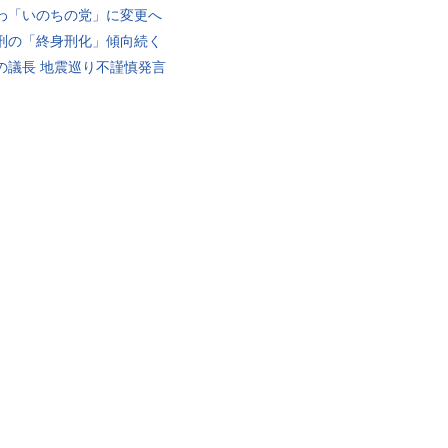
わ「いのちの党」に変更へ
刑の「終身刑化」傾向続く
の議長 地震巡り不謹慎発言