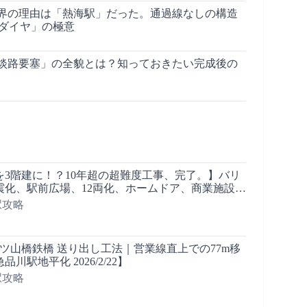
界の理由は「熱海駅」だった。通過線なしの構造
本ダイヤ」の極意
淡路要塞」の全貌とは？知っておきたい完成後の
を3階建に！？10年超の超難度工事、完了。】バリ
震化、駅前広場、12両化、ホームドア、商業施設…
ノ水駅は【どうなった？】■駅攻略
の駅攻略
八ツ山橋鉄橋 送り出し工法｜営業線直上での77m移
川駅地平化 2026/2/22】
の駅攻略