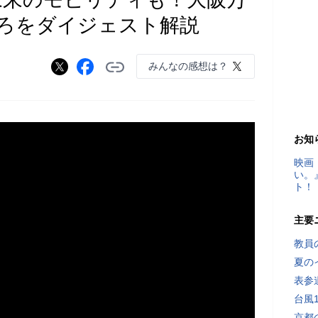
ろをダイジェスト解説
みんなの感想は？
お知
映画
い。
ト！
主要
教員
夏の
表参
台風
京都