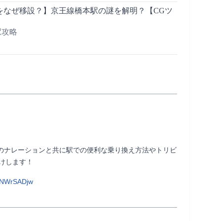
をなぜ移設？】京王線橋本駅の謎を解明？【CGツ
の駅攻略
uruのナレーションと共に駅での便利な乗り換え方法やトリビ
              
PNWrSADjw