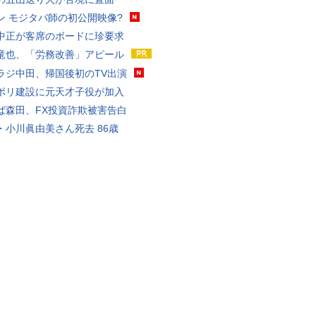
ン モジタバ師の初公開映像?
中正が客席のボードに珍要求
竜也、「労務改善」アピール
ラジ中田、帰国後初のTV出演
ポリ建設に元天才子役が加入
ば森田、FX投資詐欺被害告白
・小川眞由美さん死去 86歳