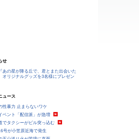
らせ
『あの星が降る丘で、君とまた出会いた
』オリジナルグッズを3名様にプレゼン
ニュース
の性暴力 止まらないワケ
イベント「配信派」が急増
道でタクシーがビル突っ込む
16号が小笠原近海で発生
の五山送り火が苦境に直面