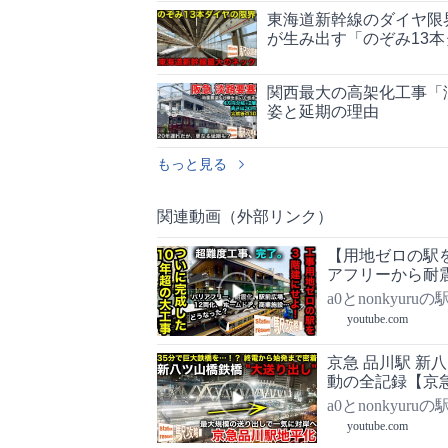
東海道新幹線のダイヤ限
が生み出す「のぞみ13
関西最大の高架化工事「
姿と延期の理由
もっと見る
関連動画（外部リンク）
【用地ゼロの駅
アフリーから耐
大変貌した御茶
a0とnonkyuru
youtube.com
京急 品川駅 新
動の全記録【京急品
a0とnonkyuru
youtube.com