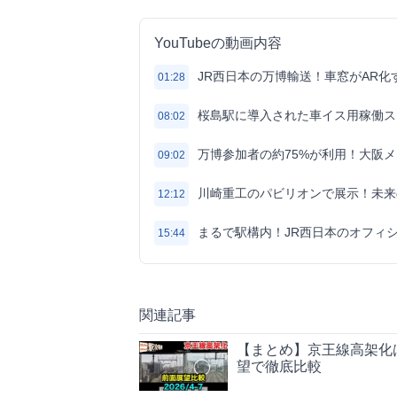
YouTubeの動画内容
JR西日本の万博輸送！車窓がAR
01:28
桜島駅に導入された車イス用稼働ス
08:02
万博参加者の約75%が利用！大阪
09:02
川崎重工のパビリオンで展示！未来の新
12:12
まるで駅構内！JR西日本のオフィ
15:44
関連記事
【まとめ】京王線高架化は
望で徹底比較