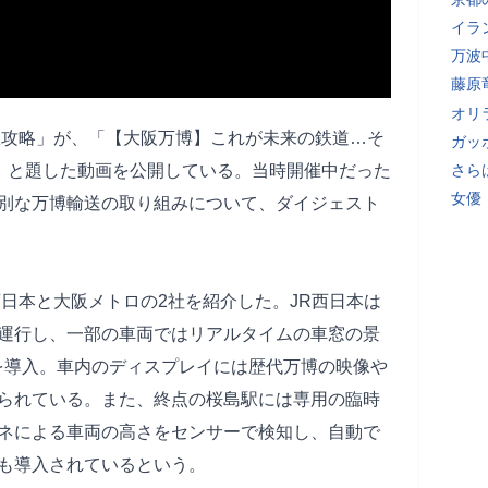
イラ
万波
藤原
オリ
uruの駅攻略」が、「【大阪万博】これが未来の鉄道…そ
ガッ
」と題した動画を公開している。当時開催中だった
さら
女優
別な万博輸送の取り組みについて、ダイジェスト
日本と大阪メトロの2社を紹介した。JR西日本は
運行し、一部の車両ではリアルタイムの車窓の景
を導入。車内のディスプレイには歴代万博の映像や
られている。また、終点の桜島駅には専用の臨時
ネによる車両の高さをセンサーで検知し、自動で
も導入されているという。