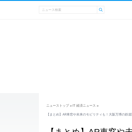
ニューストップ
IT 経済ニュース
>
>
【まとめ】AR車窓や未来のモビリティも！大阪万博の鉄道
【まとめ】AR車窓や