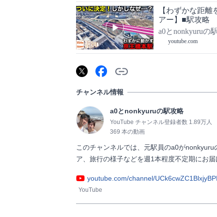
【わずかな距離
アー】■駅攻略
a0とnonkyuru
youtube.com
チャンネル情報
a0とnonkyuruの駅攻略
YouTube チャンネル登録者数 1.89万人
369 本の動画
このチャンネルでは、元駅員のa0がnonky
ア、旅行の様子などを週1本程度不定期にお届けします！  
youtube.com/channel/UCk6cwZC1BlxjyB
YouTube