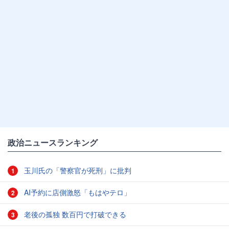
政治ニュースランキング
玉川氏の「警察官が死刑」に批判
1
AI予約に店側激怒「もはやテロ」
2
老後の孤独 数百円で打破できる
3