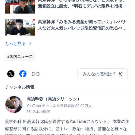
新党設立に懸念、“明石モデル”の限界も指摘
高須幹弥「みるみる資産が減っていく」レバナ
スなど大人気レバレッジ型投資信託の恐るべき
罠に警鐘
もっと見る
#国内ニュース
みんなの感想は？
チャンネル情報
高須幹弥（高須クリニック）
YouTube チャンネル登録者数 92.00万人
3612 本の動画
美容外科医 高須幹弥氏が運営するYouTubeアカウント。 本業の美
容整形に関する話以外に、筋トレ、政治・経済、芸能など様々な