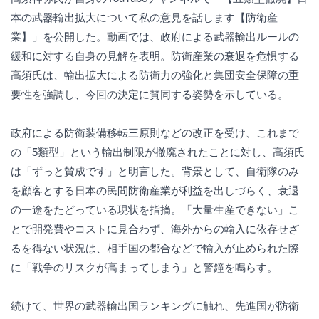
本の武器輸出拡大について私の意見を話します【防衛産
業】」を公開した。動画では、政府による武器輸出ルールの
緩和に対する自身の見解を表明。防衛産業の衰退を危惧する
高須氏は、輸出拡大による防衛力の強化と集団安全保障の重
要性を強調し、今回の決定に賛同する姿勢を示している。
政府による防衛装備移転三原則などの改正を受け、これまで
の「5類型」という輸出制限が撤廃されたことに対し、高須氏
は「ずっと賛成です」と明言した。背景として、自衛隊のみ
を顧客とする日本の民間防衛産業が利益を出しづらく、衰退
の一途をたどっている現状を指摘。「大量生産できない」こ
とで開発費やコストに見合わず、海外からの輸入に依存せざ
るを得ない状況は、相手国の都合などで輸入が止められた際
に「戦争のリスクが高まってしまう」と警鐘を鳴らす。
続けて、世界の武器輸出国ランキングに触れ、先進国が防衛