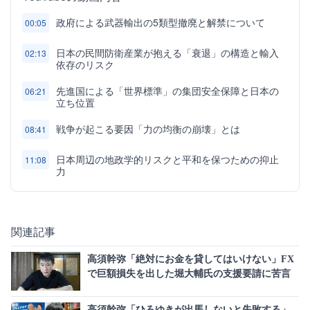
政府による武器輸出の5類型撤廃と解禁について
00:05
日本の民間防衛産業が抱える「衰退」の構造と輸入
02:13
依存のリスク
先進国による「世界標準」の集団安全保障と日本の
06:21
立ち位置
戦争が起こる要因「力の均衡の崩壊」とは
08:41
日本周辺の地政学的リスクと平和を保つための抑止
11:08
力
関連記事
高須幹弥「絶対にお金を貸してはいけない」FX
で巨額損失を出した堀大輔氏の支援要請に苦言
高須幹弥「ひろゆきが出馬しないと失敗する」