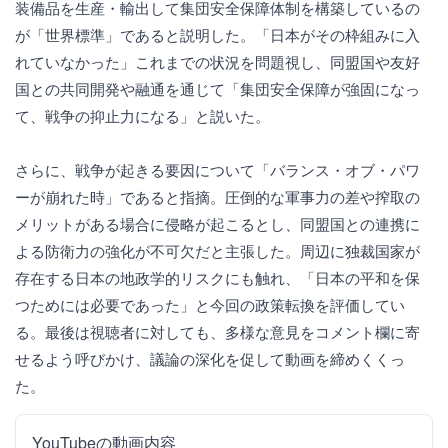
装備品を生産・輸出して集団安全保障体制を構築しているの
が「世界標準」であると説明した。「日本がその枠組みに入
れていなかった」これまでの状況を問題視し、同盟国や友好
国との共同開発や融通を通じて「集団安全保障が強固になっ
て、戦争の抑止力になる」と説いた。
さらに、戦争が起きる要因について「バランス・オブ・パワ
ーが崩れた時」であると指摘。圧倒的な軍事力の差や搾取の
メリットがある場合に侵略が起こるとし、同盟国との連携に
よる防衛力の強化が不可欠だと主張した。周辺に独裁国家が
存在する日本の地政学的リスクにも触れ、「日本の平和を保
つためには必要であった」と今回の政策転換を評価してい
る。最後は視聴者に対しても、多様な意見をコメント欄に寄
せるよう呼びかけ、議論の深化を促して動画を締めくくっ
た。
YouTubeの動画内容