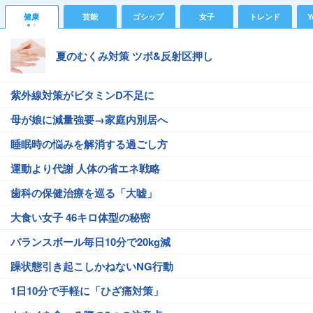
健康
芸能
ゴシップ
女子
トレンド
Y
夏のむくみ対策 ツボ&反射区押し
紫外線対策がビタミンD不足に
母が娘に減量強要→家庭内別居へ
睡眠時の悩みを解消する過ごし方
運動より代謝 人体の省エネ戦略
歯科の保健治療を巡る「大嘘」
大食い女子 46キロ体型の秘密
バランスボール毎日10分で20kg減
躁状態引き起こしかねないNG行動
1日10分で手軽に「ひざ痛対策」