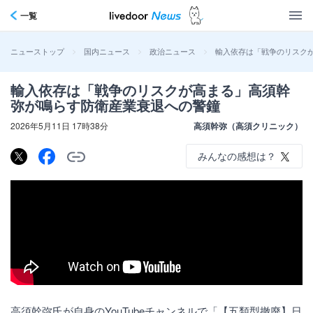
一覧
>
>
>
輸入依存は「戦争のリスク
ニューストップ
国内ニュース
政治ニュース
輸入依存は「戦争のリスクが高まる」高須幹
弥が鳴らす防衛産業衰退への警鐘
2026年5月11日 17時38分
高須幹弥（高須クリニック）
みんなの感想は？
高須幹弥氏が自身のYouTubeチャンネルで「【五類型撤廃】日