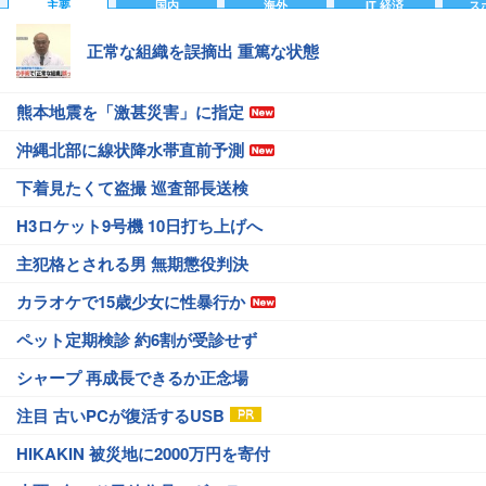
主要
国内
海外
IT 経済
ス
正常な組織を誤摘出 重篤な状態
熊本地震を「激甚災害」に指定
沖縄北部に線状降水帯直前予測
下着見たくて盗撮 巡査部長送検
H3ロケット9号機 10日打ち上げへ
主犯格とされる男 無期懲役判決
カラオケで15歳少女に性暴行か
ペット定期検診 約6割が受診せず
シャープ 再成長できるか正念場
注目 古いPCが復活するUSB
HIKAKIN 被災地に2000万円を寄付