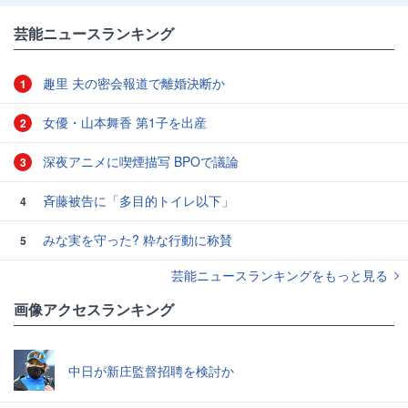
芸能ニュースランキング
趣里 夫の密会報道で離婚決断か
1
女優・山本舞香 第1子を出産
2
深夜アニメに喫煙描写 BPOで議論
3
斉藤被告に「多目的トイレ以下」
4
みな実を守った? 粋な行動に称賛
5
芸能ニュースランキングをもっと見る
画像アクセスランキング
中日が新庄監督招聘を検討か