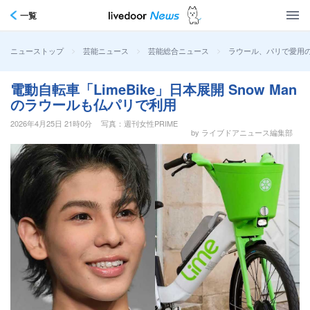
一覧
>
>
>
ラウール、パリで愛用の
ニューストップ
芸能ニュース
芸能総合ニュース
電動自転車「LimeBike」日本展開 Snow Man
のラウールも仏パリで利用
2026年4月25日 21時0分
写真：週刊女性PRIME
by ライブドアニュース編集部