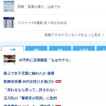
関東「真夏の暑さ」は終了か
ドジャース6連敗 佐々木が止める
画像アクセスランキングをもっと見る
主要
国内
海外
IT 経済
ス
AI予約に店側激怒「もはやテロ」
路上で女子児童に触れたか 逮捕
歌舞伎俳優 20代女性ひき逃げか
「戻れるなら戻って」許されない
玉川氏の「警察官が死刑」に批判