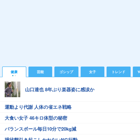
健康
芸能
ゴシップ
女子
トレンド
Y
山口達也 8年ぶり楽器姿に感涙か
運動より代謝 人体の省エネ戦略
大食い女子 46キロ体型の秘密
バランスボール毎日10分で20kg減
躁状態引き起こしかねないNG行動