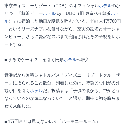
東京ディズニーリゾート（TDR）のオフィシャル
ホテル
のひ
とつ、「舞浜ビュー
ホテル
by HULIC（旧 東京ベイ舞浜
ホテ
ル
）」に宿泊した動画が話題を呼んでいる。1泊1人1万780円
～というリーズナブルな価格ながら、充実の設備とオーシャ
ンビュー、さらに贅沢なスパまで完備されたその全貌をレポ
ートする。
■ まるでケーキ？目を引く円形
ホテル
へ潜入
舞浜駅から無料シャトルバス「ディズニーリゾートクルーザ
ー」に揺られること数分。到着したのは、特徴的な円形の外
観が目を引く
ホテル
だ。投稿者は「子供の頃から、中がどう
なっているのか気になっていた」と語り、期待に胸を膨らま
せて入館した。
■ 1万円台とは思えない広々「ハーモニールーム」