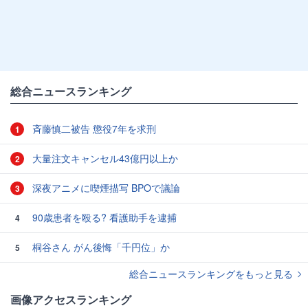
総合ニュースランキング
斉藤慎二被告 懲役7年を求刑
1
大量注文キャンセル43億円以上か
2
深夜アニメに喫煙描写 BPOで議論
3
90歳患者を殴る? 看護助手を逮捕
4
桐谷さん がん後悔「千円位」か
5
総合ニュースランキングをもっと見る
画像アクセスランキング