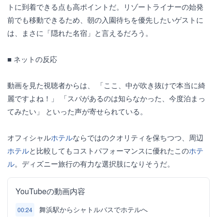
トに到着できる点も高ポイントだ。リゾートライナーの始発
前でも移動できるため、朝の入園待ちを優先したいゲストに
は、まさに「隠れた名宿」と言えるだろう。
■ ネットの反応
動画を見た視聴者からは、 「ここ、中が吹き抜けで本当に綺
麗ですよね！」 「スパがあるのは知らなかった、今度泊まっ
てみたい」 といった声が寄せられている。
オフィシャル
ホテル
ならではのクオリティを保ちつつ、周辺
ホテル
と比較してもコストパフォーマンスに優れたこの
ホテ
ル
。ディズニー旅行の有力な選択肢になりそうだ。
YouTubeの動画内容
舞浜駅からシャトルバスでホテルへ
00:24