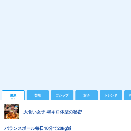
健康
芸能
ゴシップ
女子
トレンド
Y
大食い女子 46キロ体型の秘密
バランスボール毎日10分で20kg減