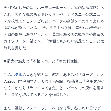
今回宿泊したのは「ハーモニールーム」。室内は清潔感にあ
ふれ、大きな鏡のあるドレッサーや、ディズニー公式ニュー
スが視聴できるテレビなど、パークの余韻をそのまま楽しめ
る設備が整っている。 特に注目すべきは、窓からの景色だ。
今回の部屋は海側だったが、葛西臨海公園の観覧車や東京ス
カイツリーを一望でき、「海側でもかなり満足できる」と太
鼓判を押した。
■ 最大の魅力は「本格スパ」と「朝の利便性」
この
ホテル
の大きな魅力は、館内にあるスパ「ローズ」。大
人2200円で利用でき、サウナも完備。投稿者は「利用客が少
なく、かなりリラックスできた」と、パークでの疲れを癒す
のに最適な環境であることを強調した。
また、翌朝ディズニーランドへ向かう際、徒歩約15分でゲー