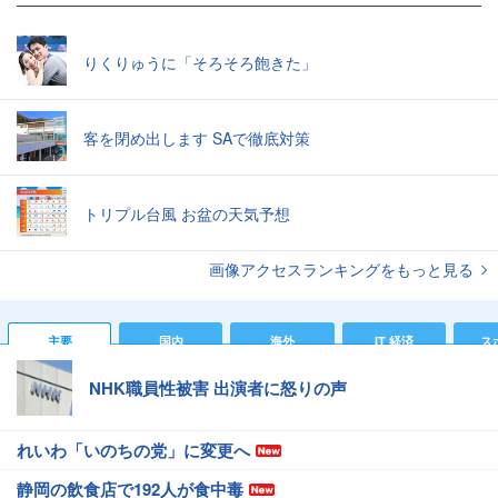
りくりゅうに「そろそろ飽きた」
客を閉め出します SAで徹底対策
トリプル台風 お盆の天気予想
画像アクセスランキングをもっと見る
主要
国内
海外
IT 経済
ス
NHK職員性被害 出演者に怒りの声
れいわ「いのちの党」に変更へ
静岡の飲食店で192人が食中毒