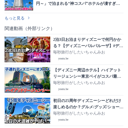
円～」で泊まれる“神コスパ”ホテルが凄すぎ
た！天然温泉＆豪華ビュッフェに「もうここ以
外考えられない」
もっと見る
関連動画（外部リンク）
2泊3日お泊まりディズニーで何円かか
る？【ディズニーパルパルーザ】#ディ
ズニーランド #お泊まりディズニー #東
毎秒旅行がしたいちゃんみお
京ベイ舞浜ホテル
youtu.be
【ディズニー周辺ホテル】ハイアット
リージェンシー東京ベイがコスパ最
高！家族におすすめしたいホテル！#デ
毎秒旅行がしたいちゃんみお
ィズニー #ディズニーホテル
youtu.be
初日の25周年ディズニーシーどれだけ
楽しめるのか？グルメ/グッズ/ショーで
大満喫の1日 #ディズニーシー #ディズ
毎秒旅行がしたいちゃんみお
ニー 【ディズニーシーvlog】
youtu.be