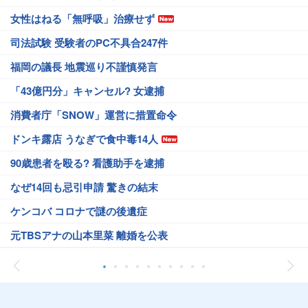
女性はねる「無呼吸」治療せず
司法試験 受験者のPC不具合247件
福岡の議長 地震巡り不謹慎発言
「43億円分」キャンセル? 女逮捕
消費者庁「SNOW」運営に措置命令
ドンキ露店 うなぎで食中毒14人
90歳患者を殴る? 看護助手を逮捕
なぜ14回も忌引申請 驚きの結末
ケンコバ コロナで謎の後遺症
元TBSアナの山本里菜 離婚を公表