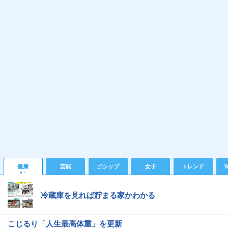
健康
芸能
ゴシップ
女子
トレンド
Y
冷蔵庫を見れば貯まる家かわかる
こじるり「人生最高体重」を更新