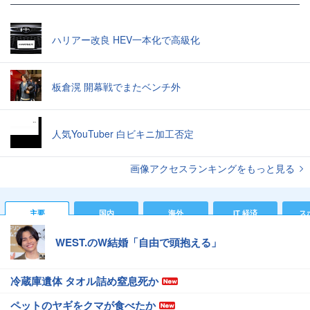
ハリアー改良 HEV一本化で高級化
板倉滉 開幕戦でまたベンチ外
人気YouTuber 白ビキニ加工否定
画像アクセスランキングをもっと見る
主要
国内
海外
IT 経済
ス
WEST.のW結婚「自由で頭抱える」
冷蔵庫遺体 タオル詰め窒息死か
ペットのヤギをクマが食べたか