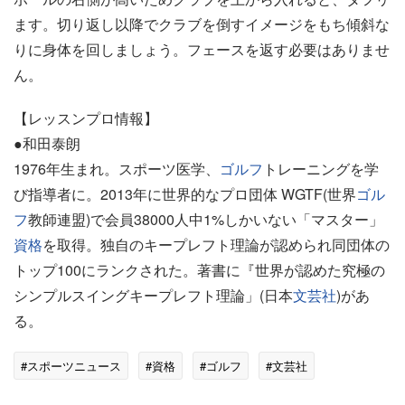
ます。切り返し以降でクラブを倒すイメージをもち傾斜な
りに身体を回しましょう。フェースを返す必要はありませ
ん。
【レッスンプロ情報】
●和田泰朗
1976年生まれ。スポーツ医学、
ゴルフ
トレーニングを学
び指導者に。2013年に世界的なプロ団体 WGTF(世界
ゴル
フ
教師連盟)で会員38000人中1%しかいない「マスター」
資格
を取得。独自のキープレフト理論が認められ同団体の
トップ100にランクされた。著書に『世界が認めた究極の
シンプルスイングキープレフト理論」(日本
文芸社
)があ
る。
#スポーツニュース
#資格
#ゴルフ
#文芸社