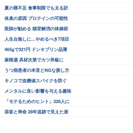
夏の寝不足 食事制限でも太る訳
体臭の原因 プロテインの可能性
医師が勧める 猫背解消の体操術
人生台無しに…やめるべき7項目
465gで321円 ドンキプリン品薄
麻辣湯 具材次第でカツ丼級に
うつ病患者の本音とNGな接し方
キノコで血糖値スパイクを防ぐ
メンタルに良い影響を与える趣味
「モテるためのヒント」326人に
容姿と寿命 28年追跡で見えた差