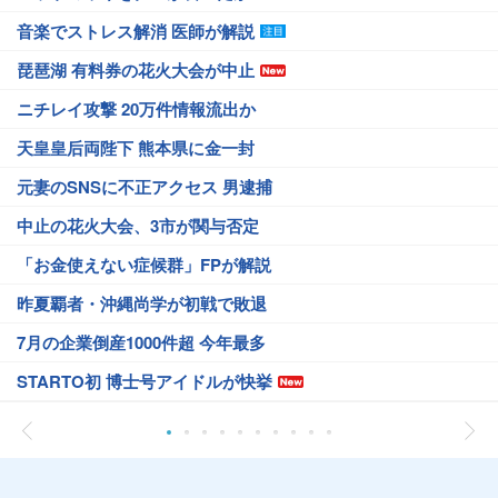
音楽でストレス解消 医師が解説
琵琶湖 有料券の花火大会が中止
ニチレイ攻撃 20万件情報流出か
天皇皇后両陛下 熊本県に金一封
元妻のSNSに不正アクセス 男逮捕
中止の花火大会、3市が関与否定
「お金使えない症候群」FPが解説
昨夏覇者・沖縄尚学が初戦で敗退
7月の企業倒産1000件超 今年最多
STARTO初 博士号アイドルが快挙