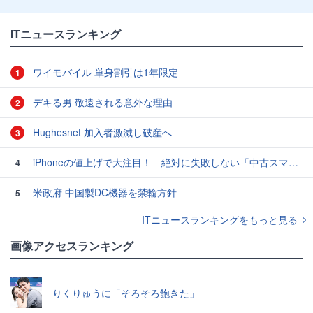
ITニュースランキング
ワイモバイル 単身割引は1年限定
1
デキる男 敬遠される意外な理由
2
Hughesnet 加入者激減し破産へ
3
iPhoneの値上げで大注目！ 絶対に失敗しない「中古スマホ」の売り方＆買い方
4
米政府 中国製DC機器を禁輸方針
5
ITニュースランキングをもっと見る
画像アクセスランキング
りくりゅうに「そろそろ飽きた」