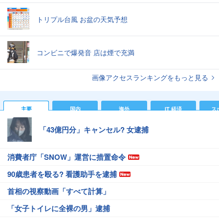
トリプル台風 お盆の天気予想
コンビニで爆発音 店は煙で充満
画像アクセスランキングをもっと見る
主要
国内
海外
IT 経済
ス
「43億円分」キャンセル? 女逮捕
消費者庁「SNOW」運営に措置命令
90歳患者を殴る? 看護助手を逮捕
首相の視察動画「すべて計算」
「女子トイレに全裸の男」逮捕