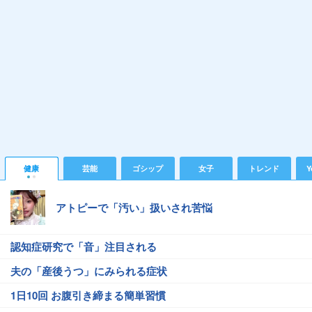
健康
芸能
ゴシップ
女子
トレンド
Y
アトピーで「汚い」扱いされ苦悩
認知症研究で「音」注目される
夫の「産後うつ」にみられる症状
1日10回 お腹引き締まる簡単習慣