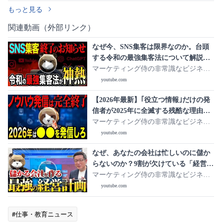
もっと見る
関連動画（外部リンク）
なぜ今、SNS集客は限界なのか。台頭
する令和の最強集客法について解説し
ます。
マーケティング侍の非常識なビジネス
学
youtube.com
【2026年最新】｢役立つ情報｣だけの発
信者が2025年に全滅する残酷な理由。
2026年の情報発信を先取りします。
マーケティング侍の非常識なビジネス
学
youtube.com
なぜ、あなたの会社は忙しいのに儲か
らないのか？9割が欠けている「経営計
画」の作り方を教えます。
マーケティング侍の非常識なビジネス
学
youtube.com
#仕事・教育ニュース