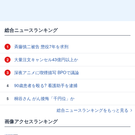
総合ニュースランキング
斉藤慎二被告 懲役7年を求刑
1
大量注文キャンセル43億円以上か
2
深夜アニメに喫煙描写 BPOで議論
3
90歳患者を殴る? 看護助手を逮捕
4
桐谷さん がん後悔「千円位」か
5
総合ニュースランキングをもっと見る
画像アクセスランキング