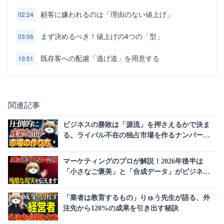
顧客に嫌われるのは「理由のない値上げ」
02:24
まず決めるべき！値上げの4つの「型」
03:56
既存客への配慮「逃げ道」を用意する
19:51
関連記事
ビジネスの勝敗は「源流」を押さえるかで決ま
る。ライバル不在の独占市場を作るナンバーワ
ン戦略とは
マーケティングのプロが解説！2026年後半は
「小さなご褒美」と「合成データ」がビジネス
の常識を覆す
「業者は教育するもの」りゅう先生が語る、外
注先から120%の成果を引き出す秘訣