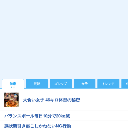
健康
芸能
ゴシップ
女子
トレンド
Y
大食い女子 46キロ体型の秘密
バランスボール毎日10分で20kg減
躁状態引き起こしかねないNG行動