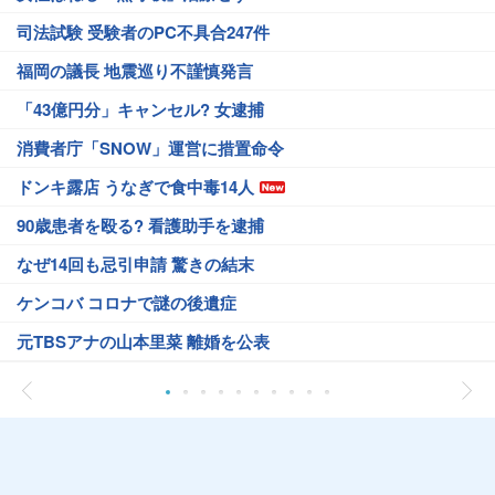
司法試験 受験者のPC不具合247件
福岡の議長 地震巡り不謹慎発言
「43億円分」キャンセル? 女逮捕
消費者庁「SNOW」運営に措置命令
ドンキ露店 うなぎで食中毒14人
90歳患者を殴る? 看護助手を逮捕
なぜ14回も忌引申請 驚きの結末
ケンコバ コロナで謎の後遺症
元TBSアナの山本里菜 離婚を公表