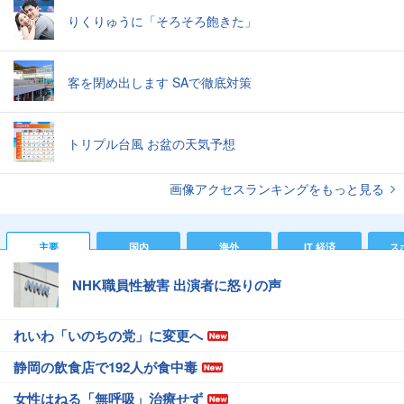
りくりゅうに「そろそろ飽きた」
客を閉め出します SAで徹底対策
トリプル台風 お盆の天気予想
画像アクセスランキングをもっと見る
主要
国内
海外
IT 経済
ス
NHK職員性被害 出演者に怒りの声
れいわ「いのちの党」に変更へ
静岡の飲食店で192人が食中毒
女性はねる「無呼吸」治療せず