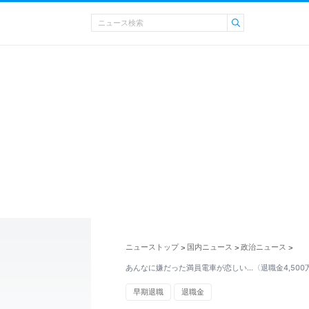
ニューストップ
国内ニュース
政治ニュース
>
>
>
あんなに嫌だった満員電車が恋しい…〈退職金4,500
早期退職
退職金