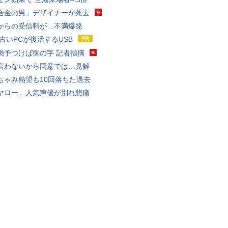
合金の男」デザイナーが死去
からの受信料が…不満爆発
 古いPCが復活するUSB
猶予つけば御の字 記者指摘
言わないから同意では…見解
ちゃみ熱望も10回落ちた過去
ヤロー…人気声優が別れ悲痛