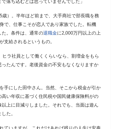
まで落ち込むとは思っていませんでした」
5歳）。半年ほど前まで、大手商社で部長職を務
。独身で、仕事こそが恋人であり家族でした。転機
した。条件は、通常の
退職金
に2,000万円以上の上
円が支給されるというもの。
。ヒラ社員として働くくらいなら、割増金をもら
思ったんです。老後資金の不安もなくなりますか
を手にした田中さん。当然、そこから税金が引か
の高い年収に基づく住民税や国民健康保険料がの
像以上に目減りしました。それでも、当面は遊ん
ました。
騒がれていますが、これだけあれば残りの人生は安泰