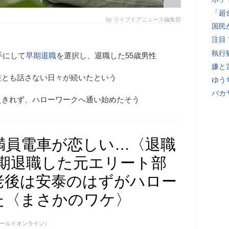
「超
by ライブドアニュース編集部
国民
注目
執行
手にして
早期退職
を選択し、退職した55歳男性
嫌と
誰とも話さない日々が続いたという
ゆう
バカ
えきれず、ハローワークへ通い始めたそう
満員電車が恋しい…〈退職
で早期退職した元エリート部
老後は安泰のはずがハロー
た〈まさかのワケ〉
E（ゴールドオンライン）