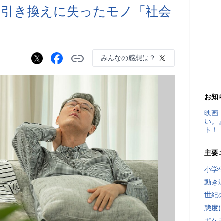
円と引き換えに失ったモノ「社会
みんなの感想は？
お知
映画
い。
ト！
主要
小学
動き
世紀
態度
ポケ