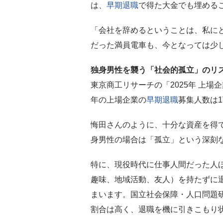
は、
早期退職
で得た大金でも埋める
「会社を辞めるということは、私に
だった満員電車も、今となっては少
独身男性を襲う「社会的孤立」のリ
東京商工リサーチの「2025年 上場
年の上場企業の
早期退職
募集人数は1
悔田さんのように、十分な資産を得
身男性の場合は「孤立」という深刻
特に、現役時代に仕事人間だった人
趣味、地域活動、友人）を持たずに
まいます。国立社会保障・人口問題
割合は高く、退職を機に引きこもり