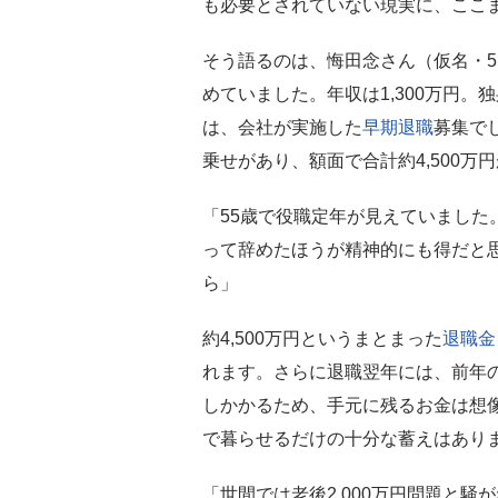
も必要とされていない現実に、ここ
そう語るのは、悔田念さん（仮名・5
めていました。年収は1,300万円
は、会社が実施した
早期退職
募集で
乗せがあり、額面で合計約4,500万
「55歳で役職定年が見えていました
って辞めたほうが精神的にも得だと
ら」
約4,500万円というまとまった
退職金
れます。さらに退職翌年には、前年
しかかるため、手元に残るお金は想
で暮らせるだけの十分な蓄えはあり
「世間では老後2,000万円問題と