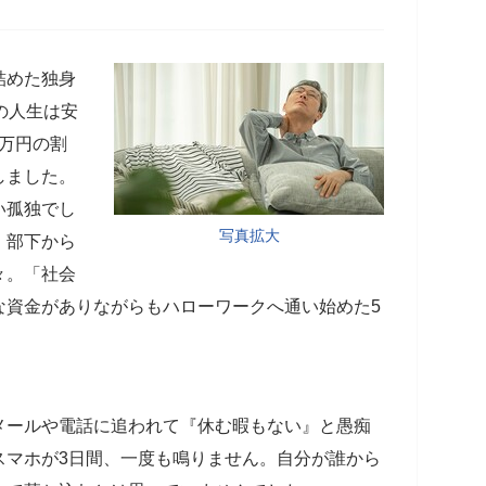
詰めた独身
の人生は安
0万円の割
しました。
い孤独でし
写真拡大
、部下から
々。「社会
な資金がありながらもハローワークへ通い始めた5
メールや電話に追われて『休む暇もない』と愚痴
スマホが3日間、一度も鳴りません。自分が誰から