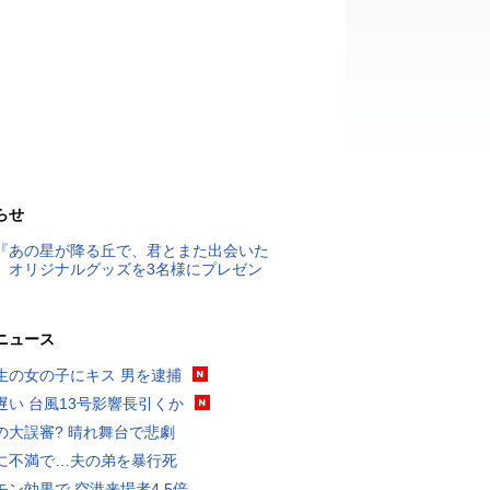
らせ
『あの星が降る丘で、君とまた出会いた
』オリジナルグッズを3名様にプレゼン
ニュース
生の女の子にキス 男を逮捕
遅い 台風13号影響長引くか
の大誤審? 晴れ舞台で悲劇
に不満で…夫の弟を暴行死
モン効果で 空港来場者4.5倍