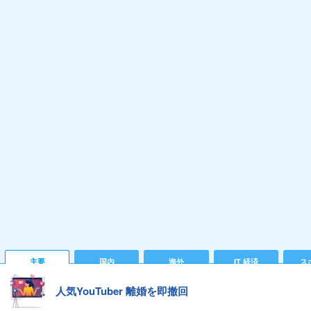
主要
国内
海外
IT 経済
ス
人気YouTuber 離婚を即撤回