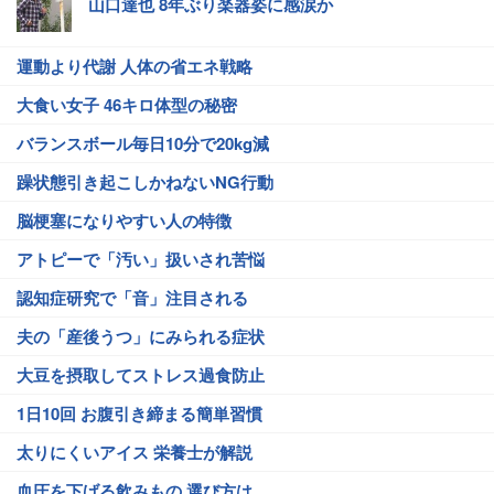
山口達也 8年ぶり楽器姿に感涙か
運動より代謝 人体の省エネ戦略
大食い女子 46キロ体型の秘密
バランスボール毎日10分で20kg減
躁状態引き起こしかねないNG行動
脳梗塞になりやすい人の特徴
アトピーで「汚い」扱いされ苦悩
認知症研究で「音」注目される
夫の「産後うつ」にみられる症状
大豆を摂取してストレス過食防止
1日10回 お腹引き締まる簡単習慣
太りにくいアイス 栄養士が解説
血圧を下げる飲みもの 選び方は