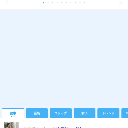
健康
芸能
ゴシップ
女子
トレンド
Y