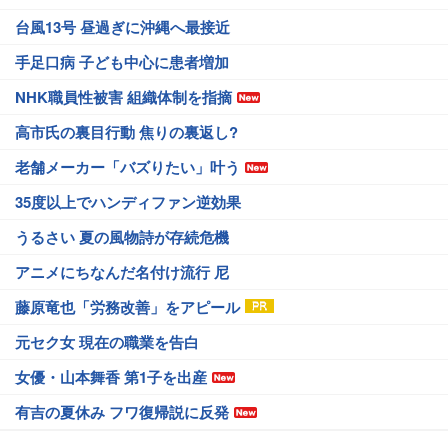
台風13号 昼過ぎに沖縄へ最接近
手足口病 子ども中心に患者増加
NHK職員性被害 組織体制を指摘
高市氏の裏目行動 焦りの裏返し?
老舗メーカー「バズりたい」叶う
35度以上でハンディファン逆効果
うるさい 夏の風物詩が存続危機
アニメにちなんだ名付け流行 尼
藤原竜也「労務改善」をアピール
元セク女 現在の職業を告白
女優・山本舞香 第1子を出産
有吉の夏休み フワ復帰説に反発